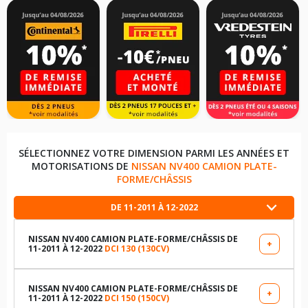
SÉLECTIONNEZ VOTRE DIMENSION PARMI LES ANNÉES ET
MOTORISATIONS DE
NISSAN NV400 CAMION PLATE-
FORME/CHÂSSIS
DE 11-2011 À 12-2022
NISSAN NV400 CAMION PLATE-FORME/CHÂSSIS DE
+
11-2011 À 12-2022
DCI 130 (130CV)
LES DIMENSIONS COMPATIBLES
215/65R16 109 T
NISSAN NV400 CAMION PLATE-FORME/CHÂSSIS DE
+
11-2011 À 12-2022
DCI 150 (150CV)