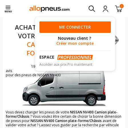
0
MENU
ACHAT DE PNEUS POUR
ME CONNECTER
VOTRE
NISSAN NV400
Nouveau client ?
CAMION PLATE-
Créer mon compte
FORME/CHÂSSIS
ESPACE
Accéder aux prix Pro maintenant
19
avis
pour des pneus de NISSAN NV400
Vous devez changer les pneus de votre
NISSAN NV400 Camion plate-
forme/Châssis
? Vous voulez être certain de choisir la bonne dimension
de pneus pour
NISSAN NV400 Camion plate-forme/Châssis
avant de
valider votre achat ? Laissez vous guider par la recherche par véhicule