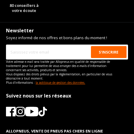
Longueur du boulon
32
80 conseillers à
votre écoute
Force de rotation du
125
boulon
Pour la visserie, afin de garantir une parfaite compatibilité, nous
vous conseillons de contacter directement le constructeur.
Newsletter
Soyez informé de nos offres et bons plans du moment !
Votre adresse e-mail sera traitée par Allopneus en qualité de responsable de
traitement pour lui permettre de vous envoyer des e-mails d'information
concernant ses activités, produits et services.
Vous disposez des droits prévus par la règlementation, en particulier de vous
désinscrire à tout moment.
Plus d'informations :
la politique de gestion des données.
Suivez nous sur les réseaux
ALLOPNEUS, VENTE DE PNEUS PAS CHERS EN LIGNE