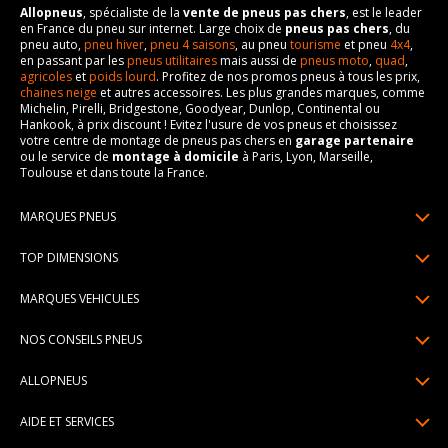
Allopneus
, spécialiste de la
vente de pneus pas chers
, est le leader
en France du pneu sur internet. Large choix de
pneus pas chers
, du
pneu auto,
pneu hiver
,
pneu 4 saisons
, au pneu
tourisme
et pneu
4x4
,
en passant par les
pneus utilitaires
mais aussi de
pneus moto
,
quad
,
agricoles
et
poids lourd
. Profitez de nos promos pneus à tous les prix,
chaines neige
et autres accessoires. Les plus grandes marques, comme
Michelin, Pirelli, Bridgestone, Goodyear, Dunlop, Continental ou
Hankook, à prix discount ! Evitez l'usure de vos pneus et choisissez
votre centre de montage de pneus pas chers en
garage partenaire
ou le service de
montage à domicile
à Paris, Lyon, Marseille,
Toulouse et dans toute la France.
MARQUES PNEUS
Pneus Michelin
TOP DIMENSIONS
Pneus Pirelli
175/65R14
MARQUES VEHICULES
Pneus Continental
185/65R15
Renault
Pneus Goodyear
NOS CONSEILS PNEUS
195/65R15
Dacia
Pneus Bridgestone
Lire un pneumatique
195/55R16
ALLOPNEUS
Peugeot
Pneus Hankook
Indice de charge et de vitesse
205/55R16
Qui sommes-nous? | About us
Citroën
Pneus Dunlop
AIDE ET SERVICES
Pression pneu
205/60R16
Avis DriverReviews | Who is DriverReviews
Volkswagen
Toutes les marques