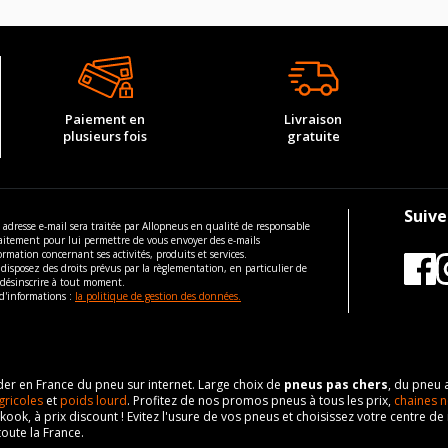
2299
125
2022-12-01
120
ous vous conseillons de contacter directement le constructeur.
M9T 716
Traction avant
139400
12-2022 DCI 165 (163CV)
Paiement en
Livraison
10
plusieurs fois
gratuite
M14x1.5
2299
19
132
32
Suive
Traction avant
 adresse e-mail sera traitée par Allopneus en qualité de responsable
125
aitement pour lui permettre de vous envoyer des e-mails
12-2022 DCI 180 (179CV)
ormation concernant ses activités, produits et services.
ous vous conseillons de contacter directement le constructeur.
disposez des droits prévus par la règlementation, en particulier de
 désinscrire à tout moment.
M14x1.5
d'informations :
la politique de gestion des données.
19
32
125
eader en France du pneu sur internet. Large choix de
pneus pas chers
, du pneu 
gricoles
et
poids lourd
. Profitez de nos promos pneus à tous les prix,
chaines n
ous vous conseillons de contacter directement le constructeur.
nkook, à prix discount ! Evitez l'usure de vos pneus et choisissez votre centre
toute la France.