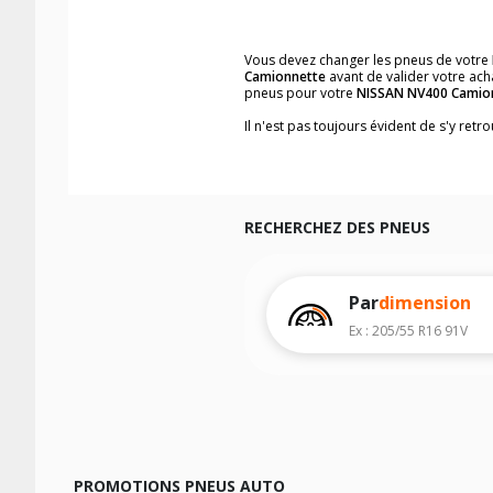
Vous devez changer les pneus de votre
Camionnette
avant de valider votre ach
pneus pour votre
NISSAN NV400 Camio
Il n'est pas toujours évident de s'y ret
vous trouverez facilement les dimensi
Vous ne savez pas comment trouver les 
véhicule ainsi que sur l'étiquette collée 
Notre base de recherche véhicule vous
RECHERCHEZ DES PNEUS
Pour cela, veuillez sélectionner l'année
Les résultats de votre recherche sont d
véhicule, sans oublier les indices de c
Par
dimension
Ex : 205/55 R16 91V
PROMOTIONS PNEUS AUTO