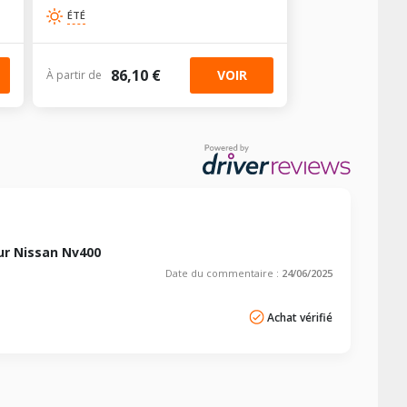
ÉTÉ
-
-
AV chargé
AR chargé
-
-
86,10 €
VOIR
À partir de
-
-
-
-
-
-
r Nissan Nv400
Date du commentaire :
24/06/2025
Achat vérifié