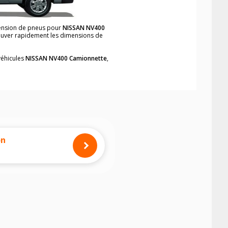
mension de pneus pour
NISSAN NV400
trouver rapidement les dimensions de
véhicules
NISSAN NV400 Camionnette
,
neumatiques, dans le carnet de bord du
nette
, simplement et rapidement.
mension des pneus montés sur votre
on