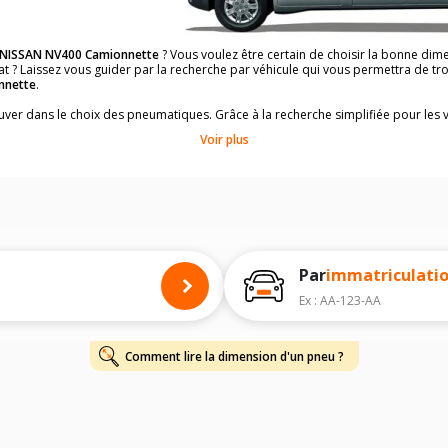
NISSAN NV400 Camionnette
? Vous voulez être certain de choisir la bonne di
at ? Laissez vous guider par la recherche par véhicule qui vous permettra de 
nnette
.
rouver dans le choix des pneumatiques. Grâce à la recherche simplifiée pour les 
ons de pneus compatibles et homologuées.
Voir plus
dimensions de vos pneus ? Ces informations sont indiquées sur le flanc des p
à l'intérieur de la portière conducteur.
 permettra de trouver les dimensions de vos pneus pour
NISSAN NV400 Camion
 de votre
NISSAN NV400 Camionnette
ci-dessous :
onnés à titre indicatif. Il est fortement recommandé de vérifier en amont la di
harge et de vitesse, indispensables pour que votre dimension soit complète.
Par
immatriculati
Ex : AA-123-AA
Comment lire la dimension d'un pneu ?