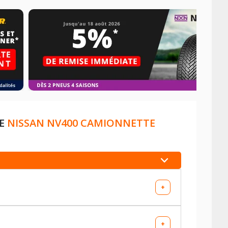
DE
NISSAN NV400 CAMIONNETTE
+
+