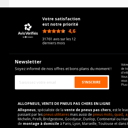
Cylindrée cm3
Force de rotation du boulon
Année de fin de motorisation
Puissance en Kw max
Pour la visserie, afin de garantir une parfaite compatibilité, n
Code motorisation
Votre satisfaction
Type
est notre priorité
Numéro de moteur
4,6
VISSERIE NISSAN NV400 CAMIONNETTE DE 11-2011 À 
/5
Frein performance
31761 avis sur les 12
Type de boulon
derniers mois
Cylindrée cm3
Taille de la tête de boulon
Puissance en Kw max
Longueur du boulon
Newsletter
Type
Votre
Force de rotation du boulon
Soyez informé de nos offres et bons plans du moment !
de tr
VISSERIE NISSAN NV400 CAMIONNETTE DE 11-2011 À 
d'inf
Pour la visserie, afin de garantir une parfaite compatibilité, n
Vous 
vous
Type de boulon
Plus 
Taille de la tête de boulon
Longueur du boulon
ALLOPNEUS, VENTE DE PNEUS PAS CHERS EN LIGNE
Force de rotation du boulon
Allopneus
, spécialiste de la
vente de pneus pas chers
, est le l
passant par les
pneus utilitaires
mais aussi de
pneus moto
,
quad
,
a
Pour la visserie, afin de garantir une parfaite compatibilité, n
Michelin, Pirelli, Bridgestone, Goodyear, Dunlop, Continental ou Ha
de
montage à domicile
à Paris, Lyon, Marseille, Toulouse et dans 