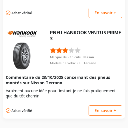
Taille de la tête de boulon
21
boulon
Force de rotation du
100
Pour la visserie, afin de garantir une parfaite compatibilité, nous
En savoir +
Achat vérifié
boulon
vous conseillons de contacter directement le constructeur.
Pour la visserie, afin de garantir une parfaite compatibilité, nous
vous conseillons de contacter directement le constructeur.
PNEU
HANKOOK
VENTUS PRIME
3
Marque de véhicule :
Nissan
Modèle de véhicule :
Terrano
Commentaire du
23/10/2025
concernant des pneus
montés sur Nissan Terrano
/vraiment aucune idée pour l’instant je ne fais pratiquement
que du tôt chemin
En savoir +
Achat vérifié