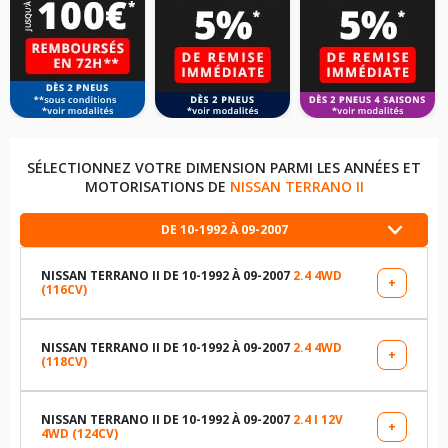
SÉLECTIONNEZ VOTRE DIMENSION PARMI LES ANNÉES ET
MOTORISATIONS DE
NISSAN TERRANO II
DE 10-1992 À 09-2007
NISSAN TERRANO II DE 10-1992 À 09-2007
2.4 4WD
+
(116CV)
LES DIMENSIONS COMPATIBLES
215/80R15 103 S
NISSAN TERRANO II DE 10-1992 À 09-2007
2.4 4WD
+
(118CV)
LES DIMENSIONS COMPATIBLES
235/75R15 109 T
215/80R15 103 S
NISSAN TERRANO II DE 10-1992 À 09-2007
2.4 I 12V
+
4WD (124CV)