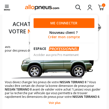
0
MENU
ACHAT DE PNEUS POUR
ME CONNECTER
VOTRE
NISSAN TERRANO II
Nouveau client ?
Créer mon compte
76
avis
ESPACE
pour des pneus de NISSAN TERRANO
Accéder aux prix Pro maintenant
Vous devez changer les pneus de votre
NISSAN TERRANO II
? Vous
voulez être certain de choisir la bonne dimension de pneus pour
NISSAN TERRANO II
avant de valider votre achat ? Laissez vous guider
par la recherche par véhicule qui vous permettra de trouver
rapidement les dimensions de pneus pour votre
NISSAN TERRANO II
.
Voir plus
Il n'est pas toujours évident de s'y retrouver dans le choix des
pneumatiques. Grâce à la recherche simplifiée pour les véhicules