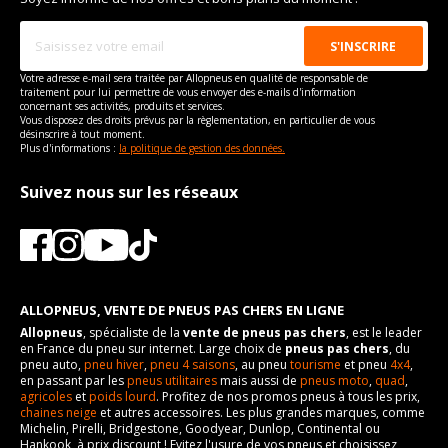
Votre adresse e-mail sera traitée par Allopneus en qualité de responsable de
traitement pour lui permettre de vous envoyer des e-mails d'information
concernant ses activités, produits et services.
Vous disposez des droits prévus par la règlementation, en particulier de vous
désinscrire à tout moment.
Plus d'informations :
la politique de gestion des données.
Suivez nous sur les réseaux
ALLOPNEUS, VENTE DE PNEUS PAS CHERS EN LIGNE
Allopneus
, spécialiste de la
vente de pneus pas chers
, est le leader
en France du pneu sur internet. Large choix de
pneus pas chers
, du
pneu auto,
pneu hiver
,
pneu 4 saisons
, au pneu
tourisme
et pneu
4x4
,
en passant par les
pneus utilitaires
mais aussi de
pneus moto
,
quad
,
agricoles
et
poids lourd
. Profitez de nos promos pneus à tous les prix,
chaines neige
et autres accessoires. Les plus grandes marques, comme
Michelin, Pirelli, Bridgestone, Goodyear, Dunlop, Continental ou
Hankook, à prix discount ! Evitez l'usure de vos pneus et choisissez