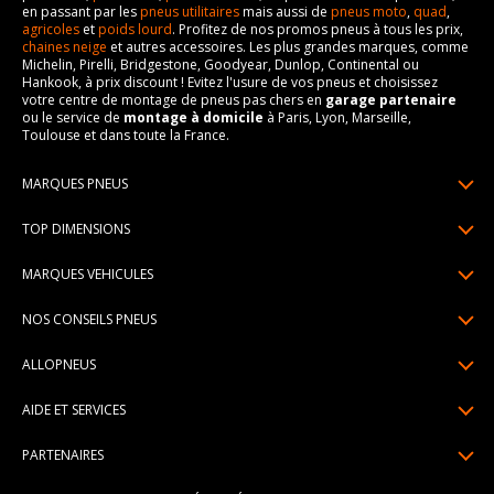
en passant par les
pneus utilitaires
mais aussi de
pneus moto
,
quad
,
agricoles
et
poids lourd
. Profitez de nos promos pneus à tous les prix,
chaines neige
et autres accessoires. Les plus grandes marques, comme
Michelin, Pirelli, Bridgestone, Goodyear, Dunlop, Continental ou
Hankook, à prix discount ! Evitez l'usure de vos pneus et choisissez
votre centre de montage de pneus pas chers en
garage partenaire
ou le service de
montage à domicile
à Paris, Lyon, Marseille,
Toulouse et dans toute la France.
MARQUES PNEUS
Pneus Michelin
TOP DIMENSIONS
Pneus Pirelli
175/65R14
MARQUES VEHICULES
Pneus Continental
185/65R15
Renault
Pneus Goodyear
NOS CONSEILS PNEUS
195/65R15
Dacia
Pneus Bridgestone
Lire un pneumatique
195/55R16
ALLOPNEUS
Peugeot
Pneus Hankook
Indice de charge et de vitesse
205/55R16
Qui sommes-nous? | About us
Citroën
Pneus Dunlop
AIDE ET SERVICES
Pression pneu
205/60R16
Avis DriverReviews | Who is DriverReviews
Volkswagen
Toutes les marques
Paiement en plusieurs fois
Voyant pression pneu
225/45R17
PARTENAIRES
Espace Presse
Audi
Garantie pneu
Usure pneu
225/40R18
Devenez affilié
Recrutement
BMW