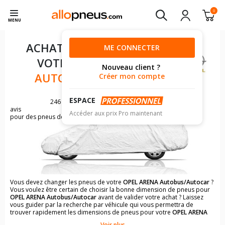
0
MENU
ACHAT DE PNEUS POUR
ME CONNECTER
VOTRE
OPEL ARENA
Nouveau client ?
AUTOBUS/AUTOCAR
Créer mon compte
ESPACE
246
avis
Accéder aux prix Pro maintenant
pour des pneus de OPEL ARENA
Vous devez changer les pneus de votre
OPEL ARENA Autobus/Autocar
?
Vous voulez être certain de choisir la bonne dimension de pneus pour
OPEL ARENA Autobus/Autocar
avant de valider votre achat ? Laissez
vous guider par la recherche par véhicule qui vous permettra de
trouver rapidement les dimensions de pneus pour votre
OPEL ARENA
Autobus/Autocar
.
Voir plus