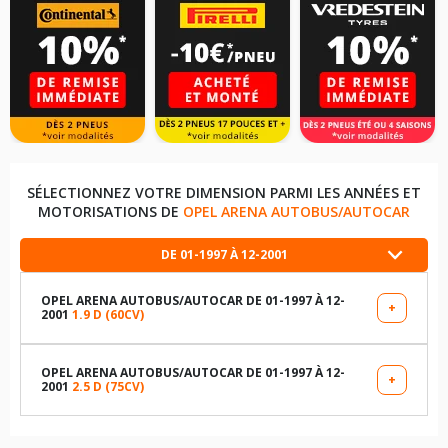
SÉLECTIONNEZ VOTRE DIMENSION PARMI LES ANNÉES ET
MOTORISATIONS DE
OPEL ARENA AUTOBUS/AUTOCAR
DE 01-1997 À 12-2001
OPEL ARENA AUTOBUS/AUTOCAR DE 01-1997 À 12-
+
2001
1.9 D (60CV)
LES DIMENSIONS COMPATIBLES
185R14 96 N
OPEL ARENA AUTOBUS/AUTOCAR DE 01-1997 À 12-
+
2001
2.5 D (75CV)
LES DIMENSIONS COMPATIBLES
TABLEAU DE PRESSION DE PNEUS OPEL ARENA
AUTOBUS/AUTOCAR DE 01-1997 À 12-2001 1.9 D (60CV)
185R14 96 N