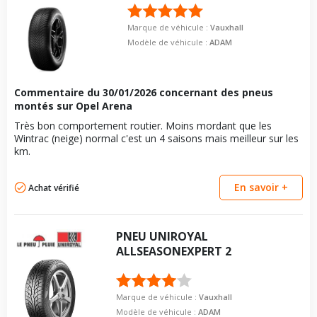
Pour la visserie, afin de garantir une parfaite compatibilité, nous
vous conseillons de contacter directement le constructeur.
Marque de véhicule :
Vauxhall
Modèle de véhicule :
ADAM
Commentaire du
30/01/2026
concernant des pneus
montés sur Opel Arena
Très bon comportement routier. Moins mordant que les
Wintrac (neige) normal c'est un 4 saisons mais meilleur sur les
km.
En savoir +
Achat vérifié
PNEU
UNIROYAL
ALLSEASONEXPERT 2
Marque de véhicule :
Vauxhall
Modèle de véhicule :
ADAM