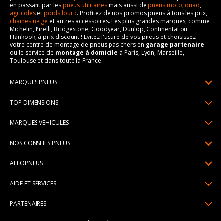
en passant par les
pneus utilitaires
mais aussi de
pneus moto
,
quad
,
agricoles
et
poids lourd
. Profitez de nos promos pneus à tous les prix,
chaines neige
et autres accessoires. Les plus grandes marques, comme
Michelin, Pirelli, Bridgestone, Goodyear, Dunlop, Continental ou
Hankook, à prix discount ! Evitez l'usure de vos pneus et choisissez
votre centre de montage de pneus pas chers en
garage partenaire
ou le service de
montage à domicile
à Paris, Lyon, Marseille,
Toulouse et dans toute la France.
MARQUES PNEUS
Pneus Michelin
TOP DIMENSIONS
Pneus Pirelli
175/65R14
MARQUES VEHICULES
Pneus Continental
185/65R15
Renault
Pneus Goodyear
NOS CONSEILS PNEUS
195/65R15
Dacia
Pneus Bridgestone
Lire un pneumatique
195/55R16
ALLOPNEUS
Peugeot
Pneus Hankook
Indice de charge et de vitesse
205/55R16
Qui sommes-nous? | About us
Citroën
Pneus Dunlop
AIDE ET SERVICES
Pression pneu
205/60R16
Avis DriverReviews | Who is DriverReviews
Volkswagen
Toutes les marques
Paiement en plusieurs fois
Voyant pression pneu
225/45R17
PARTENAIRES
Espace Presse
Audi
Garantie pneu
Usure pneu
225/40R18
Devenez affilié
Recrutement
BMW