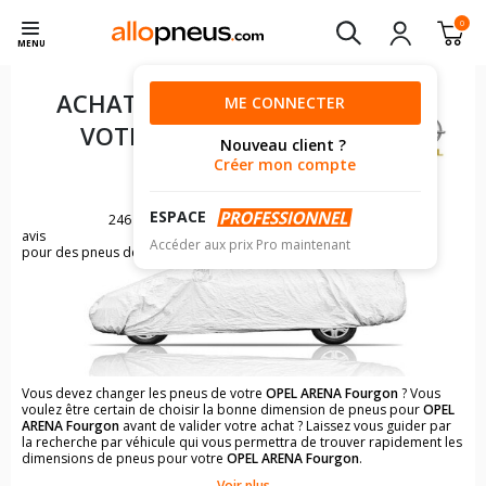
0
MENU
ACHAT DE PNEUS POUR
ME CONNECTER
VOTRE
OPEL ARENA
Nouveau client ?
FOURGON
Créer mon compte
ESPACE
246
avis
Accéder aux prix Pro maintenant
pour des pneus de OPEL ARENA
Vous devez changer les pneus de votre
OPEL ARENA Fourgon
? Vous
voulez être certain de choisir la bonne dimension de pneus pour
OPEL
ARENA Fourgon
avant de valider votre achat ? Laissez vous guider par
la recherche par véhicule qui vous permettra de trouver rapidement les
dimensions de pneus pour votre
OPEL ARENA Fourgon
.
Voir plus