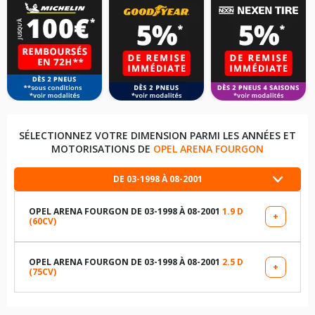
SÉLECTIONNEZ VOTRE DIMENSION PARMI LES ANNÉES ET
MOTORISATIONS DE
OPEL ARENA FOURGON
DE 03-1998 À 08-2001
OPEL ARENA FOURGON DE 03-1998 À 08-2001
1.9 D
+
(60CV)
LES DIMENSIONS COMPATIBLES
185R14 96 N
OPEL ARENA FOURGON DE 03-1998 À 08-2001
2.5 D
+
(75CV)
LES DIMENSIONS COMPATIBLES
TABLEAU DE PRESSION DE PNEUS OPEL ARENA FOURGON
DE 03-1998 À 08-2001 1.9 D (60CV)
185R14 96 N