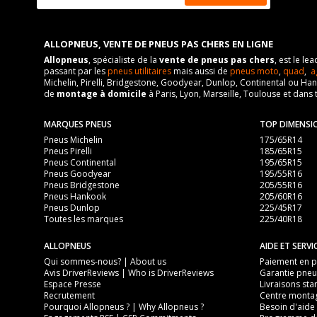
ALLOPNEUS, VENTE DE PNEUS PAS CHERS EN LIGNE
Allopneus
, spécialiste de la
vente de pneus pas chers
, est le l
passant par les
pneus utilitaires
mais aussi de
pneus moto
,
quad
,
a
Michelin, Pirelli, Bridgestone, Goodyear, Dunlop, Continental ou Ha
de
montage à domicile
à Paris, Lyon, Marseille, Toulouse et dans 
MARQUES PNEUS
TOP DIMENSI
Pneus Michelin
175/65R14
Pneus Pirelli
185/65R15
Pneus Continental
195/65R15
Pneus Goodyear
195/55R16
Pneus Bridgestone
205/55R16
Pneus Hankook
205/60R16
Pneus Dunlop
225/45R17
Toutes les marques
225/40R18
ALLOPNEUS
AIDE ET SERVI
Qui sommes-nous? | About us
Paiement en pl
Avis DriverReviews | Who is DriverReviews
Garantie pneu
Espace Presse
Livraisons sta
Recrutement
Centre monta
Pourquoi Allopneus ? | Why Allopneus ?
Besoin d'aide 