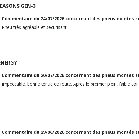
M12x1.5
A-H/SW
SEASONS GEN-3
81
123050
17
-2014 1.6 (116CV)
Traction avant
Commentaire du
24/07/2026
concernant des pneus montés su
1686
26
M12x1.5
A-H/SW
Pneu très agréable et sécurisant.
92
115
17
-2014 1.7 CDTI (110CV)
Traction avant
ous vous conseillons de contacter directement le constructeur.
26
M12x1.5
A-H/SW
115
17
-2014 1.7 CDTI (125CV)
ENERGY
ous vous conseillons de contacter directement le constructeur.
26
M12x1.5
Commentaire du
20/07/2026
concernant des pneus montés su
115
17
Impeccable, bonne tenue de route. Après le premier plein, faible c
ous vous conseillons de contacter directement le constructeur.
26
115
ous vous conseillons de contacter directement le constructeur.
Commentaire du
29/06/2026
concernant des pneus montés su