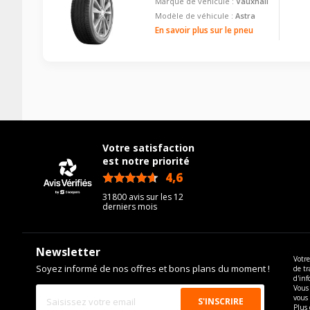
Marque de véhicule :
Vauxhall
Modèle de véhicule :
Astra
En savoir plus sur le pneu
Votre satisfaction
est notre priorité
4,6
/5
31800 avis sur les 12
derniers mois
Newsletter
Votre
Soyez informé de nos offres et bons plans du moment !
de tr
d'inf
Vous 
vous
Plus 