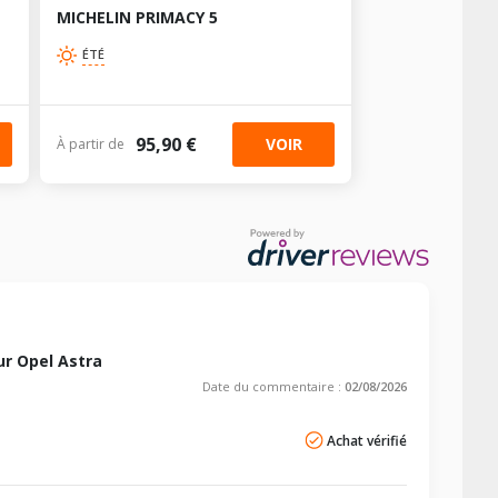
-
-
AV chargé
AR chargé
MICHELIN PRIMACY 5
-
-
-
-
ÉTÉ
-
-
-
-
95,90 €
VOIR
À partir de
r Opel Astra
Date du commentaire :
02/08/2026
Achat vérifié