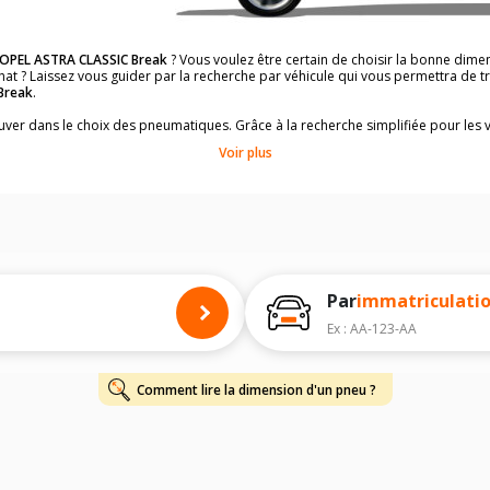
OPEL ASTRA CLASSIC Break
? Vous voulez être certain de choisir la bonne dim
hat ? Laissez vous guider par la recherche par véhicule qui vous permettra de
Break
.
rouver dans le choix des pneumatiques. Grâce à la recherche simplifiée pour les 
ons de pneus compatibles et homologuées.
Voir plus
dimensions de vos pneus ? Ces informations sont indiquées sur le flanc des p
à l'intérieur de la portière conducteur.
 permettra de trouver les dimensions de vos pneus pour
OPEL ASTRA CLASSIC 
 de votre
OPEL ASTRA CLASSIC Break
ci-dessous :
onnés à titre indicatif. Il est fortement recommandé de vérifier en amont la di
harge et de vitesse, indispensables pour que votre dimension soit complète.
Par
immatriculati
Ex : AA-123-AA
Comment lire la dimension d'un pneu ?