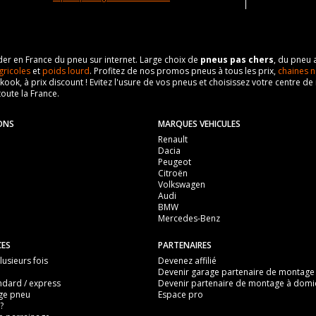
eader en France du pneu sur internet. Large choix de
pneus pas chers
, du pneu 
gricoles
et
poids lourd
. Profitez de nos promos pneus à tous les prix,
chaines n
nkook, à prix discount ! Evitez l'usure de vos pneus et choisissez votre centre
toute la France.
ONS
MARQUES VEHICULES
Renault
Dacia
Peugeot
Citroën
Volkswagen
Audi
BMW
Mercedes-Benz
CES
PARTENAIRES
usieurs fois
Devenez affilié
Devenir garage partenaire de montage
ndard / express
Devenir partenaire de montage à domic
ge pneu
Espace pro
?