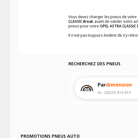
Vous devez changer les pneus de votre
CLASSIC Break
avant de valider votre ac
pneus pour votre
OPEL ASTRA CLASSIC 
Il n'est pas toujours évident de s'y ret
vous trouverez facilement les dimensi
Vous ne savez pas comment trouver les 
véhicule ainsi que sur l'étiquette collée 
Notre base de recherche véhicule vous
RECHERCHEZ DES PNEUS
Pour cela, veuillez sélectionner l'année
Les résultats de votre recherche sont d
véhicule, sans oublier les indices de c
Par
dimension
Ex : 205/55 R16 91V
PROMOTIONS PNEUS AUTO