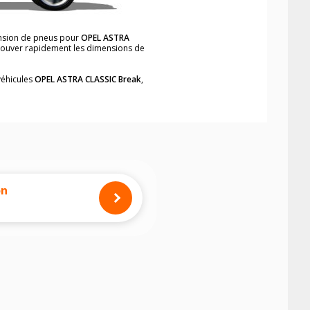
ension de pneus pour
OPEL ASTRA
 trouver rapidement les dimensions de
véhicules
OPEL ASTRA CLASSIC Break
,
neumatiques, dans le carnet de bord du
Break
, simplement et rapidement.
mension des pneus montés sur votre
on