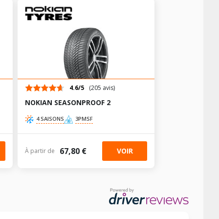
+
+
+
+
4.6/5
(205 avis)
NOKIAN SEASONPROOF 2
AV chargé
AR chargé
+
4 SAISONS
3PMSF
-
-
67,80 €
VOIR
À partir de
-
-
AV chargé
AR chargé
+
-
-
-
-
-
-
AV chargé
AR chargé
+
AV chargé
AR chargé
-
-
-
-
-
-