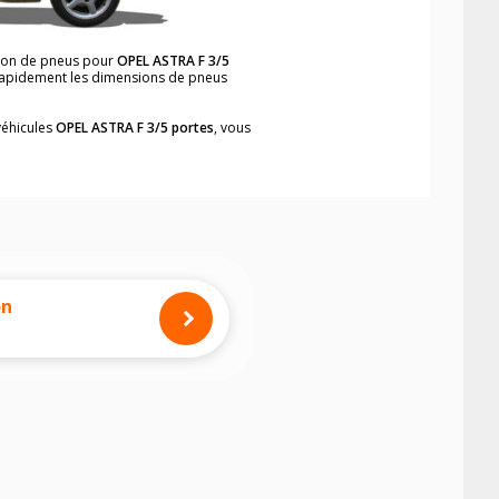
sion de pneus pour
OPEL ASTRA F 3/5
r rapidement les dimensions de pneus
véhicules
OPEL ASTRA F 3/5 portes
, vous
neumatiques, dans le carnet de bord du
tes
, simplement et rapidement.
mension des pneus montés sur votre
on