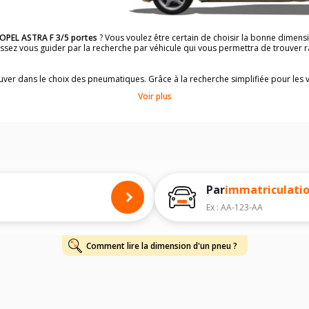
OPEL ASTRA F 3/5 portes
? Vous voulez être certain de choisir la bonne dimen
aissez vous guider par la recherche par véhicule qui vous permettra de trouve
rouver dans le choix des pneumatiques. Grâce à la recherche simplifiée pour les 
e pneus compatibles et homologuées.
Voir plus
dimensions de vos pneus ? Ces informations sont indiquées sur le flanc des p
à l'intérieur de la portière conducteur.
 permettra de trouver les dimensions de vos pneus pour
OPEL ASTRA F 3/5 por
 de votre
OPEL ASTRA F 3/5 portes
ci-dessous :
onnés à titre indicatif. Il est fortement recommandé de vérifier en amont la di
harge et de vitesse, indispensables pour que votre dimension soit complète.
Par
immatriculati
Ex : AA-123-AA
Comment lire la dimension d'un pneu ?