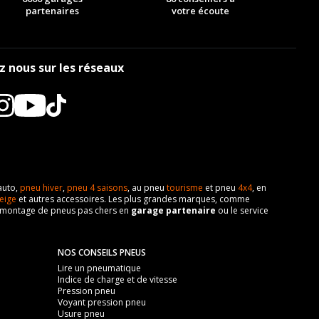
2.2
2.4
-
-
-
-
partenaires
votre écoute
-
-
-
-
AV chargé
AR chargé
2.2
2.4
-
-
-
-
z nous sur les réseaux
-
-
-
-
AV chargé
AR chargé
2.2
2.4
-
-
-
-
-
-
-
-
AV chargé
AR chargé
2.2
2.4
-
-
-
-
-
-
auto,
pneu hiver
,
pneu 4 saisons
, au pneu
tourisme
et pneu
4x4
, en
-
-
AV chargé
AR chargé
eige
et autres accessoires. Les plus grandes marques, comme
 de montage de pneus pas chers en
garage partenaire
ou le service
2.2
2.4
-
-
-
-
-
-
-
-
AV chargé
AR chargé
NOS CONSEILS PNEUS
2.2
2.4
-
-
-
-
Lire un pneumatique
Indice de charge et de vitesse
-
-
Pression pneu
-
-
AV chargé
AR chargé
Voyant pression pneu
Usure pneu
2.2
2.4
-
-
-
-