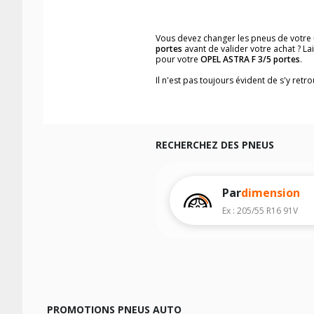
Vous devez changer les pneus de votre
portes
avant de valider votre achat ? L
pour votre
OPEL ASTRA F 3/5 portes
.
Il n'est pas toujours évident de s'y ret
trouverez facilement les dimensions d
Vous ne savez pas comment trouver les 
véhicule ainsi que sur l'étiquette collée 
Notre base de recherche véhicule vous
RECHERCHEZ DES PNEUS
Pour cela, veuillez sélectionner l'année
Les résultats de votre recherche sont d
véhicule, sans oublier les indices de c
Par
dimension
Ex : 205/55 R16 91V
PROMOTIONS PNEUS AUTO