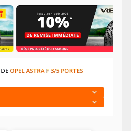
 DE
OPEL ASTRA F 3/5 PORTES
+
+
+