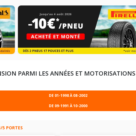
SION PARMI LES ANNÉES ET MOTORISATIONS
DE 01-1998 À 08-2002
DE 09-1991 À 10-2000
0CV)
CV)
3/5 PORTES
5CV)