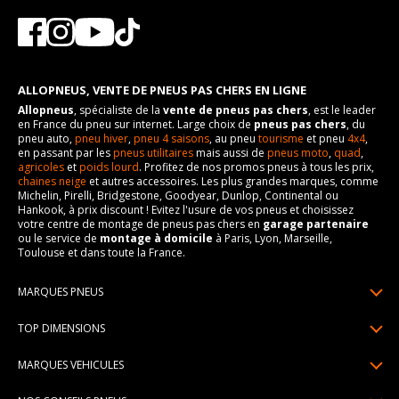
ALLOPNEUS, VENTE DE PNEUS PAS CHERS EN LIGNE
Allopneus
, spécialiste de la
vente de pneus pas chers
, est le leader
en France du pneu sur internet. Large choix de
pneus pas chers
, du
pneu auto,
pneu hiver
,
pneu 4 saisons
, au pneu
tourisme
et pneu
4x4
,
en passant par les
pneus utilitaires
mais aussi de
pneus moto
,
quad
,
agricoles
et
poids lourd
. Profitez de nos promos pneus à tous les prix,
chaines neige
et autres accessoires. Les plus grandes marques, comme
Michelin, Pirelli, Bridgestone, Goodyear, Dunlop, Continental ou
Hankook, à prix discount ! Evitez l'usure de vos pneus et choisissez
votre centre de montage de pneus pas chers en
garage partenaire
ou le service de
montage à domicile
à Paris, Lyon, Marseille,
Toulouse et dans toute la France.
MARQUES PNEUS
Pneus Michelin
TOP DIMENSIONS
Pneus Pirelli
175/65R14
MARQUES VEHICULES
Pneus Continental
185/65R15
Renault
Pneus Goodyear