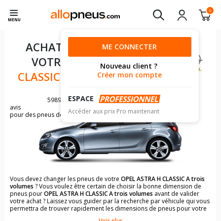
0
MENU
ACHAT DE PNEUS POUR
ME CONNECTER
VOTRE
OPEL ASTRA H
Nouveau client ?
CLASSIC A TROIS VOLUMES
Créer mon compte
ESPACE
5989
avis
Accéder aux prix Pro maintenant
pour des pneus de OPEL ASTRA
Vous devez changer les pneus de votre
OPEL ASTRA H CLASSIC A trois
volumes
? Vous voulez être certain de choisir la bonne dimension de
pneus pour
OPEL ASTRA H CLASSIC A trois volumes
avant de valider
votre achat ? Laissez vous guider par la recherche par véhicule qui vous
permettra de trouver rapidement les dimensions de pneus pour votre
OPEL ASTRA H CLASSIC A trois volumes
.
Voir plus