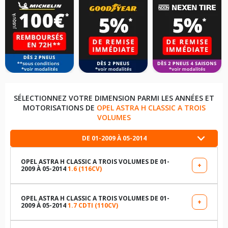
SÉLECTIONNEZ VOTRE DIMENSION PARMI LES ANNÉES ET
MOTORISATIONS DE
OPEL ASTRA H CLASSIC A TROIS
VOLUMES
DE 01-2009 À 05-2014
OPEL ASTRA H CLASSIC A TROIS VOLUMES DE 01-
+
2009 À 05-2014
1.6 (116CV)
LES DIMENSIONS COMPATIBLES
195/65R15 91 H
OPEL ASTRA H CLASSIC A TROIS VOLUMES DE 01-
+
2009 À 05-2014
1.7 CDTI (110CV)
LES DIMENSIONS COMPATIBLES
205/55R16 91 H