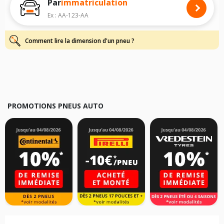
Par
immatriculation
Pour cela, veuillez sélectionner le modèle de votre véhicule ci-dessous :
Ex : AA-123-AA
Les résultats de votre recherche sont donnés à titre indicatif. Il est
fortement recommandé de vérifier en amont la dimension des pneus
montés sur votre véhicule, sans oublier les indices de charge et de
Comment lire la dimension d'un pneu ?
vitesse, indispensables pour que votre dimension soit complète.
PROMOTIONS PNEUS AUTO