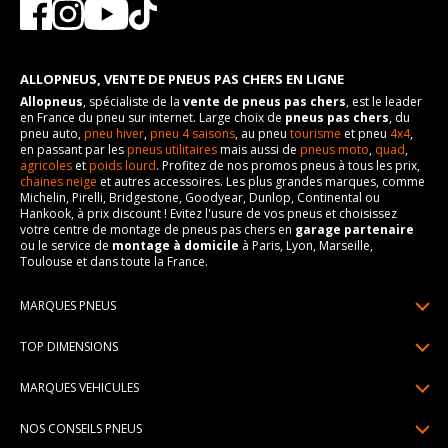
ALLOPNEUS, VENTE DE PNEUS PAS CHERS EN LIGNE
Allopneus
, spécialiste de la
vente de pneus pas chers
, est le leader
en France du pneu sur internet. Large choix de
pneus pas chers
, du
pneu auto,
pneu hiver
,
pneu 4 saisons
, au pneu
tourisme
et pneu
4x4
,
en passant par les
pneus utilitaires
mais aussi de
pneus moto
,
quad
,
agricoles
et
poids lourd
. Profitez de nos promos pneus à tous les prix,
chaines neige
et autres accessoires. Les plus grandes marques, comme
Michelin, Pirelli, Bridgestone, Goodyear, Dunlop, Continental ou
Hankook, à prix discount ! Evitez l'usure de vos pneus et choisissez
votre centre de montage de pneus pas chers en
garage partenaire
ou le service de
montage à domicile
à Paris, Lyon, Marseille,
Toulouse et dans toute la France.
MARQUES PNEUS
Pneus Michelin
TOP DIMENSIONS
Pneus Pirelli
175/65R14
MARQUES VEHICULES
Pneus Continental
185/65R15
Renault
Pneus Goodyear
NOS CONSEILS PNEUS
195/65R15
Dacia
Pneus Bridgestone