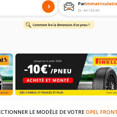
harge et de vitesse, indispensables pour que votre dimension soit complète.
Par
immatriculati
Ex : AA-123-AA
Comment lire la dimension d'un pneu ?
ECTIONNER LE MODÈLE DE VOTRE
OPEL FRON