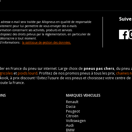
Suive
 adresse e-mail sera traitée par Allopneus en qualité de responsable
aitement pour lui permettre de vous envoyer des e-mails
ormation concernant ses activités, produits et services.
disposez des droits prévus par la règlementation, en particulier de
 désinscrire à tout moment.
d'informations :
la politique de gestion des données.
eader en France du pneu sur internet. Large choix de
pneus pas chers
, du pneu 
gricoles
et
poids lourd
. Profitez de nos promos pneus à tous les prix,
chaines n
nkook, à prix discount ! Evitez l'usure de vos pneus et choisissez votre centre
toute la France.
ONS
MARQUES VEHICULES
Renault
Dacia
Peugeot
Citroën
Volkswagen
Audi
BMW