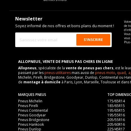
Newsletter
Votre
Soyez informé de nos offres et bons plans du moment !
de tr
d'inf
Vous 
vous
Plus 
ALLOPNEUS, VENTE DE PNEUS PAS CHERS EN LIGNE
Allopneus
, spécialiste de la
vente de pneus pas chers
, est le l
passant par les
pneus utilitaires
mais aussi de
pneus moto
,
quad
,
a
Michelin, Pirelli, Bridgestone, Goodyear, Dunlop, Continental ou Ha
de
montage à domicile
à Paris, Lyon, Marseille, Toulouse et dans 
MARQUES PNEUS
TOP DIMENSI
Pneus Michelin
175/65R14
Pneus Pirelli
185/65R15
Pneus Continental
195/65R15
Pneus Goodyear
195/55R16
Pneus Bridgestone
205/55R16
Pneus Hankook
205/60R16
Pneus Dunlop
225/45R17