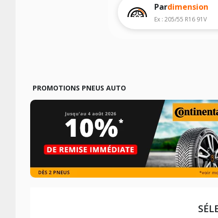
véhicule, sans oublier les indices de c
Par
dimension
Ex : 205/55 R16 91V
PROMOTIONS PNEUS AUTO
SÉL