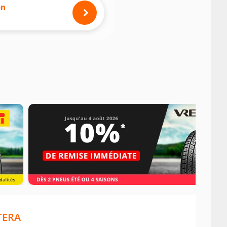
on
TERA