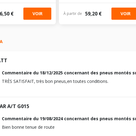
6,50 €
59,20 €
VOIR
VOIR
À partir de
RA
ATT
Commentaire du
18/12/2025
concernant des pneus montés su
TRÈS SATISFAIT, très bon pneus,en toutes conditions.
R A/T G015
Commentaire du
19/08/2024
concernant des pneus montés su
Bien bonne tenue de route