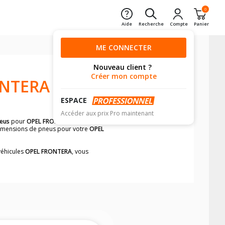
0
Aide
Recherche
Compte
Panier
ME CONNECTER
Nouveau client ?
Créer mon compte
ONTERA
ESPACE
Accéder aux prix Pro maintenant
neus
pour
OPEL FRONTERA
avant de
 dimensions de pneus pour votre
OPEL
véhicules
OPEL FRONTERA
, vous
neumatiques, dans le carnet de bord du
plement et rapidement.
mension des pneus montés sur votre