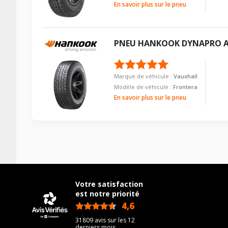
En savoir plus sur le pneu
PNEU
HANKOOK
DYNAPRO 
Marque de véhicule :
Vauxhall
Modèle de véhicule :
Frontera
En savoir plus sur le pneu
Votre satisfaction
est notre priorité
4,6
/5
31809 avis sur les 12
derniers mois