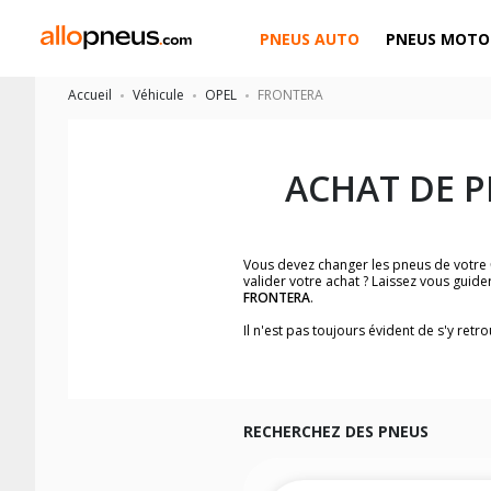
PNEUS AUTO
PNEUS MOTO
Accueil
Véhicule
OPEL
FRONTERA
ACHAT DE 
Vous devez changer les pneus de votre
valider votre achat ? Laissez vous gui
FRONTERA
.
Il n'est pas toujours évident de s'y ret
trouverez facilement les dimensions d
Vous ne savez pas comment trouver les 
véhicule ainsi que sur l'étiquette collée 
Notre base de recherche véhicule vous
RECHERCHEZ DES PNEUS
Pour cela, veuillez sélectionner le modè
Les résultats de votre recherche sont d