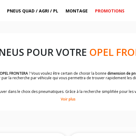
PNEUS QUAD / AGRI / PL
MONTAGE
PROMOTIONS
PNEUS POUR VOTRE
OPEL FR
OPEL FRONTERA
? Vous voulez être certain de choisir la bonne
dimension de p
der par la recherche par véhicule qui vous permettra de trouver rapidement les
rouver dans le choix des pneumatiques. Grâce à la recherche simplifiée pour les 
e pneus compatibles et homologuées.
Voir plus
dimensions de vos pneus ? Ces informations sont indiquées sur le flanc des p
à l'intérieur de la portière conducteur.
 permettra de trouver les dimensions de vos pneus pour
OPEL FRONTERA
, sim
le de votre véhicule ci-dessous :
onnés à titre indicatif. Il est fortement recommandé de vérifier en amont la di