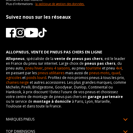
vous conseillons de contacter directement le constructeur.
Plus d'informations :
la politique de gestion des données.
Suivez nous sur les réseaux
ALLOPNEUS, VENTE DE PNEUS PAS CHERS EN LIGNE
Allopneus
, spécialiste de la
vente de pneus pas chers
, est le leader
en France du pneu sur internet. Large choix de
pneus pas chers
, du
pneu auto,
pneu hiver
,
pneu 4 saisons
, au pneu
tourisme
et pneu
4x4
,
en passant par les
pneus utilitaires
mais aussi de
pneus moto
,
quad
,
agricoles
et
poids lourd
. Profitez de nos promos pneus à tous les prix,
chaines neige
et autres accessoires. Les plus grandes marques, comme
Michelin, Pirelli, Bridgestone, Goodyear, Dunlop, Continental ou
Hankook, à prix discount ! Evitez l'usure de vos pneus et choisissez
votre centre de montage de pneus pas chers en
garage partenaire
ou le service de
montage à domicile
à Paris, Lyon, Marseille,
Toulouse et dans toute la France.
MARQUES PNEUS
Pneus Michelin
TOP DIMENSIONS