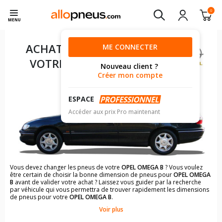
0
MENU
ACHAT DE PNEUS POUR
ME CONNECTER
VOTRE
OPEL OMEGA B
Nouveau client ?
Créer mon compte
ESPACE
Accéder aux prix Pro maintenant
Vous devez changer les pneus de votre
OPEL OMEGA B
? Vous voulez
être certain de choisir la bonne dimension de pneus pour
OPEL OMEGA
B
avant de valider votre achat ? Laissez vous guider par la recherche
par véhicule qui vous permettra de trouver rapidement les dimensions
de pneus pour votre
OPEL OMEGA B
.
Voir plus
Il n'est pas toujours évident de s'y retrouver dans le choix des
pneumatiques. Grâce à la recherche simplifiée pour les véhicules
OPEL