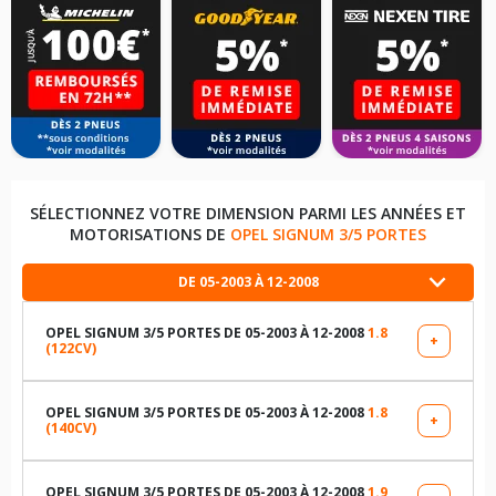
SÉLECTIONNEZ VOTRE DIMENSION PARMI LES ANNÉES ET
MOTORISATIONS DE
OPEL SIGNUM 3/5 PORTES
DE 05-2003 À 12-2008
OPEL SIGNUM 3/5 PORTES DE 05-2003 À 12-2008
1.8
+
(122CV)
LES DIMENSIONS COMPATIBLES
195/65R15 91 H
OPEL SIGNUM 3/5 PORTES DE 05-2003 À 12-2008
1.8
+
(140CV)
LES DIMENSIONS COMPATIBLES
215/50R17 91 W
195/65R15 91 H
OPEL SIGNUM 3/5 PORTES DE 05-2003 À 12-2008
1.9