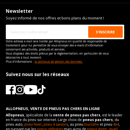
Newsletter
Soyez informé de nos offres et bons plans du moment !
Votre adresse e-mail sera traitée par Allopneus en qualité de responsable de
traitement pour lui permettre de vous envoyer des e-mails d'information
concernant ses activités, produits et services.
Vous disposez des droits prévus par la règlementation, en particulier de vous
désinscrire à tout moment.
Plus d'informations :
la politique de gestion des données.
Suivez nous sur les réseaux
ALLOPNEUS, VENTE DE PNEUS PAS CHERS EN LIGNE
Allopneus
, spécialiste de la
vente de pneus pas chers
, est le leader
en France du pneu sur internet. Large choix de
pneus pas chers
, du
pneu auto,
pneu hiver
,
pneu 4 saisons
, au pneu
tourisme
et pneu
4x4
,
en passant par les
pneus utilitaires
mais aussi de
pneus moto
,
quad
,