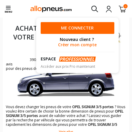
0
MENU
ACHAT DE PNEUS POUR
ME CONNECTER
VOTRE
OPEL SIGNUM 3/5
Nouveau client ?
PORTES
Créer mon compte
ESPACE
3902
avis
Accéder aux prix Pro maintenant
pour des pneus de OPEL SIGNUM
Vous devez changer les pneus de votre
OPEL SIGNUM 3/5 portes
? Vous
voulez être certain de choisir la bonne dimension de pneus pour
OPEL
SIGNUM 3/5 portes
avant de valider votre achat ? Laissez vous guider
par la recherche par véhicule qui vous permettra de trouver
rapidement les dimensions de pneus pour votre
OPEL SIGNUM 3/5
portes
.
Voir plus