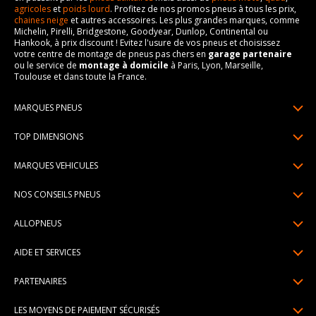
agricoles
et
poids lourd
. Profitez de nos promos pneus à tous les prix,
chaines neige
et autres accessoires. Les plus grandes marques, comme
Michelin, Pirelli, Bridgestone, Goodyear, Dunlop, Continental ou
Hankook, à prix discount ! Evitez l'usure de vos pneus et choisissez
votre centre de montage de pneus pas chers en
garage partenaire
ou le service de
montage à domicile
à Paris, Lyon, Marseille,
Toulouse et dans toute la France.
MARQUES PNEUS
Pneus Michelin
TOP DIMENSIONS
Pneus Pirelli
175/65R14
MARQUES VEHICULES
Pneus Continental
185/65R15
Renault
Pneus Goodyear
NOS CONSEILS PNEUS
195/65R15
Dacia
Pneus Bridgestone
Lire un pneumatique
195/55R16
ALLOPNEUS
Peugeot
Pneus Hankook
Indice de charge et de vitesse
205/55R16
Qui sommes-nous? | About us
Citroën
Pneus Dunlop
AIDE ET SERVICES
Pression pneu
205/60R16
Avis DriverReviews | Who is DriverReviews
Volkswagen
Toutes les marques
Paiement en plusieurs fois
Voyant pression pneu
225/45R17
PARTENAIRES
Espace Presse
Audi
Garantie pneu
Usure pneu
225/40R18
Devenez affilié
Recrutement
BMW
LES MOYENS DE PAIEMENT SÉCURISÉS
Livraisons standard / express
Témoin d'usure