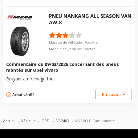
PNEU
NANKANG
ALL SEASON VAN
AW-8
Marque de véhicule :
Vauxhall
Modèle de véhicule :
Vivaro
Commentaire du
09/03/2026
concernant des pneus
montés sur Opel Vivaro
Bruyant au freinage fort
En savoir +
Achat vérifié
Accueil
Véhicule
OPEL
VIVARO
VIVARO C Camionnette