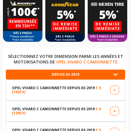
SÉLECTIONNEZ VOTRE DIMENSION PARMI LES ANNÉES ET
MOTORISATIONS DE
OPEL VIVARO C CAMIONNETTE
DEPUIS 03-2019
OPEL VIVARO C CAMIONNETTE DEPUIS 03-2019
1.5
+
(102CV)
LES DIMENSIONS COMPATIBLES
215/60R17 104 H
OPEL VIVARO C CAMIONNETTE DEPUIS 03-2019
1.5
+
(120CV)
LES DIMENSIONS COMPATIBLES
215/65R16 106 T
215/60R17 104 H
OPEL VIVARO C CAMIONNETTE DEPUIS 03-2019
1.5