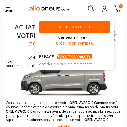
0
MENU
ACHAT DE PNEUS POUR
ME CONNECTER
VOTRE
OPEL VIVARO C
Nouveau client ?
CAMIONNETTE
Créer mon compte
ESPACE
514
avis
Accéder aux prix Pro maintenant
pour des pneus de OPEL VIVARO
Vous devez changer les pneus de votre
OPEL VIVARO C Camionnette
?
Vous voulez être certain de choisir la bonne dimension de pneus pour
OPEL VIVARO C Camionnette
avant de valider votre achat ? Laissez vous
guider par la recherche par véhicule qui vous permettra de trouver
rapidement les dimensions de pneus pour votre
OPEL VIVARO C
Camionnette
.
Voir plus