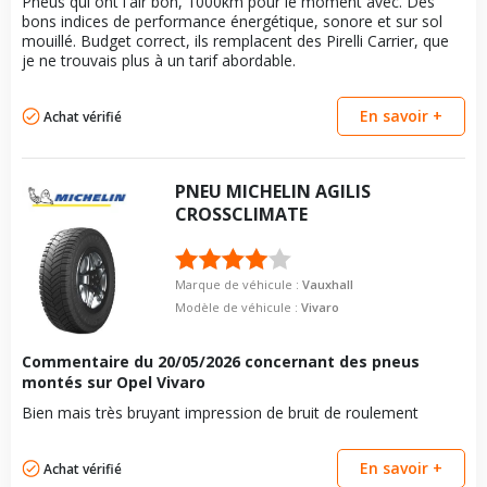
Pneus qui ont l'air bon, 1000km pour le moment avec. Des
Force de rotation du
110
bons indices de performance énergétique, sonore et sur sol
boulon
mouillé. Budget correct, ils remplacent des Pirelli Carrier, que
je ne trouvais plus à un tarif abordable.
Pour la visserie, afin de garantir une parfaite compatibilité, nous
vous conseillons de contacter directement le constructeur.
En savoir +
Achat vérifié
PNEU
MICHELIN
AGILIS
CROSSCLIMATE
Marque de véhicule :
Vauxhall
Modèle de véhicule :
Vivaro
Commentaire du
20/05/2026
concernant des pneus
montés sur Opel Vivaro
Bien mais très bruyant impression de bruit de roulement
En savoir +
Achat vérifié