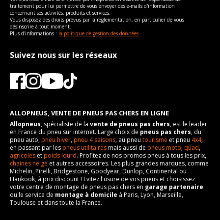
traitement pour lui permettre de vous envoyer des e-mails d'information
concernant ses activités, produits et services.
Vous disposez des droits prévus par la règlementation, en particulier de vous
désinscrire à tout moment.
Plus d'informations :
la politique de gestion des données.
Suivez nous sur les réseaux
ALLOPNEUS, VENTE DE PNEUS PAS CHERS EN LIGNE
Allopneus
, spécialiste de la
vente de pneus pas chers
, est le leader
en France du pneu sur internet. Large choix de
pneus pas chers
, du
pneu auto,
pneu hiver
,
pneu 4 saisons
, au pneu
tourisme
et pneu
4x4
,
en passant par les
pneus utilitaires
mais aussi de
pneus moto
,
quad
,
agricoles
et
poids lourd
. Profitez de nos promos pneus à tous les prix,
chaines neige
et autres accessoires. Les plus grandes marques, comme
Michelin, Pirelli, Bridgestone, Goodyear, Dunlop, Continental ou
Hankook, à prix discount ! Evitez l'usure de vos pneus et choisissez
votre centre de montage de pneus pas chers en
garage partenaire
ou le service de
montage à domicile
à Paris, Lyon, Marseille,
Toulouse et dans toute la France.