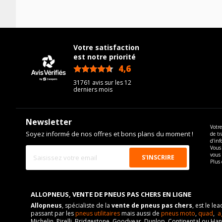
Votre satisfaction
est notre priorité
4,6
/5
31761 avis sur les 12
derniers mois
Newsletter
Votre
Soyez informé de nos offres et bons plans du moment !
de tr
d'inf
Vous 
vous
Plus 
ALLOPNEUS, VENTE DE PNEUS PAS CHERS EN LIGNE
Allopneus
, spécialiste de la
vente de pneus pas chers
, est le l
passant par les
pneus utilitaires
mais aussi de
pneus moto
,
quad
,
a
Michelin, Pirelli, Bridgestone, Goodyear, Dunlop, Continental ou Ha