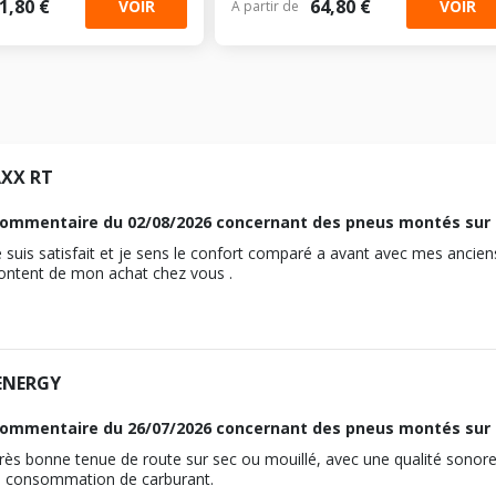
1,80 €
64,80 €
VOIR
VOIR
À partir de
10
2019-03-01
D 20 DTH (DW10FD)
ZAFIRA LIFE
28
2019-03-01
M12x1.25
Traction avant
2019-03-01
1997
Électrique
137282
E LIFE
110
2025-04-01
17
Diesel
)
106
2020-09-01
ous vous conseillons de contacter directement le constructeur.
10
2019-03-01
D 20 DTR (DW10FDCU)
28
2019-03-01
M12x1.25
Traction avant
ZKX (ZK01)
1997
Électrique
137283
110
2022-12-01
17
)
141874
110
2024-04-01
ous vous conseillons de contacter directement le constructeur.
10
AXX RT
D 20 DTH (DW10FD)
28
100
M12x1.25
Traction avant
ZKU (ZK02)
1997
139376
110
ommentaire du
02/08/2026
concernant des pneus montés sur 
Traction avant
17
)
801168
130
ous vous conseillons de contacter directement le constructeur.
10
e suis satisfait et je sens le confort comparé a avant avec mes ancien
28
6CV)
100
ontent de mon achat chez vous .
M12x1.25
Traction avant
1997
110
M12x1.25
Traction avant
17
)
110
ous vous conseillons de contacter directement le constructeur.
17
28
6CV)
M12x1.25
Traction intégrale
25
110
ENERGY
M12x1.25
17
K0
ous vous conseillons de contacter directement le constructeur.
ous vous conseillons de contacter directement le constructeur.
17
28
ommentaire du
26/07/2026
concernant des pneus montés sur 
150CV)
25
rès bonne tenue de route sur sec ou mouillé, avec une qualité sonore
110
M12x1.25
a consommation de carburant.
ous vous conseillons de contacter directement le constructeur.
ous vous conseillons de contacter directement le constructeur.