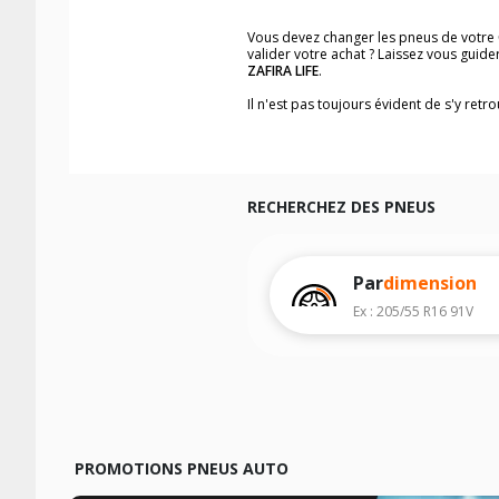
Vous devez changer les pneus de votre
valider votre achat ? Laissez vous gui
ZAFIRA LIFE
.
Il n'est pas toujours évident de s'y ret
trouverez facilement les dimensions d
Vous ne savez pas comment trouver les 
véhicule ainsi que sur l'étiquette collée 
Notre base de recherche véhicule vous
RECHERCHEZ DES PNEUS
Pour cela, veuillez sélectionner l'année
Les résultats de votre recherche sont d
véhicule, sans oublier les indices de c
Par
dimension
Ex : 205/55 R16 91V
PROMOTIONS PNEUS AUTO