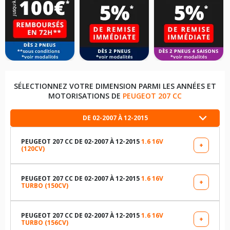
SÉLECTIONNEZ VOTRE DIMENSION PARMI LES ANNÉES ET
MOTORISATIONS DE
PEUGEOT 207 CC
DE 02-2007 À 12-2015
PEUGEOT 207 CC DE 02-2007 À 12-2015
1.6 16V
+
(120CV)
LES DIMENSIONS COMPATIBLES
205/45R17 84 W
PEUGEOT 207 CC DE 02-2007 À 12-2015
1.6 16V
+
TURBO (150CV)
LES DIMENSIONS COMPATIBLES
195/55R16 87 V
195/55R16 87 V
PEUGEOT 207 CC DE 02-2007 À 12-2015
1.6 16V
+
TURBO (156CV)