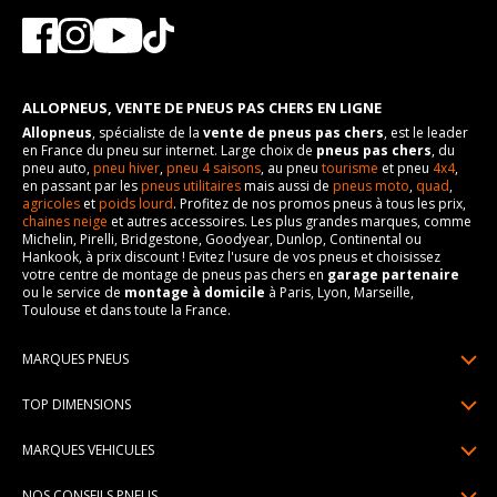
ALLOPNEUS, VENTE DE PNEUS PAS CHERS EN LIGNE
Allopneus
, spécialiste de la
vente de pneus pas chers
, est le leader
en France du pneu sur internet. Large choix de
pneus pas chers
, du
pneu auto,
pneu hiver
,
pneu 4 saisons
, au pneu
tourisme
et pneu
4x4
,
en passant par les
pneus utilitaires
mais aussi de
pneus moto
,
quad
,
agricoles
et
poids lourd
. Profitez de nos promos pneus à tous les prix,
chaines neige
et autres accessoires. Les plus grandes marques, comme
Michelin, Pirelli, Bridgestone, Goodyear, Dunlop, Continental ou
Hankook, à prix discount ! Evitez l'usure de vos pneus et choisissez
votre centre de montage de pneus pas chers en
garage partenaire
ou le service de
montage à domicile
à Paris, Lyon, Marseille,
Toulouse et dans toute la France.
MARQUES PNEUS
Pneus Michelin
TOP DIMENSIONS
Pneus Pirelli
175/65R14
MARQUES VEHICULES
Pneus Continental
185/65R15
Renault
Pneus Goodyear
NOS CONSEILS PNEUS