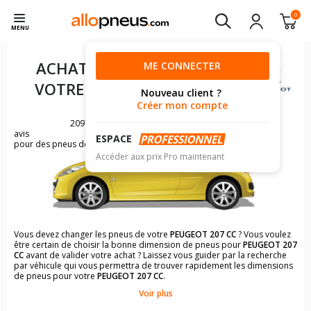
0
MENU
ACHAT DE PNEUS POUR
ME CONNECTER
VOTRE
PEUGEOT 207 CC
Nouveau client ?
Créer mon compte
2097
avis
ESPACE
pour des pneus de PEUGEOT 207
Accéder aux prix Pro maintenant
Vous devez changer les pneus de votre
PEUGEOT 207 CC
? Vous voulez
être certain de choisir la bonne dimension de pneus pour
PEUGEOT 207
CC
avant de valider votre achat ? Laissez vous guider par la recherche
par véhicule qui vous permettra de trouver rapidement les dimensions
de pneus pour votre
PEUGEOT 207 CC
.
Voir plus
Il n'est pas toujours évident de s'y retrouver dans le choix des
pneumatiques. Grâce à la recherche simplifiée pour les véhicules