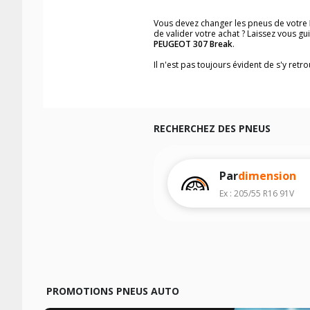
Vous devez changer les pneus de votre
de valider votre achat ? Laissez vous g
PEUGEOT 307 Break
.
Il n'est pas toujours évident de s'y ret
trouverez facilement les dimensions d
Vous ne savez pas comment trouver les 
véhicule ainsi que sur l'étiquette collée 
Notre base de recherche véhicule vous
RECHERCHEZ DES PNEUS
Pour cela, veuillez sélectionner l'année
Les résultats de votre recherche sont d
véhicule, sans oublier les indices de c
Par
dimension
Ex : 205/55 R16 91V
PROMOTIONS PNEUS AUTO