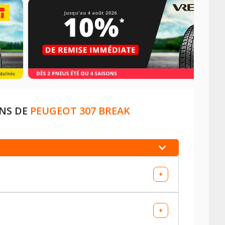
ONS DE
PEUGEOT 307 BREAK
+
+