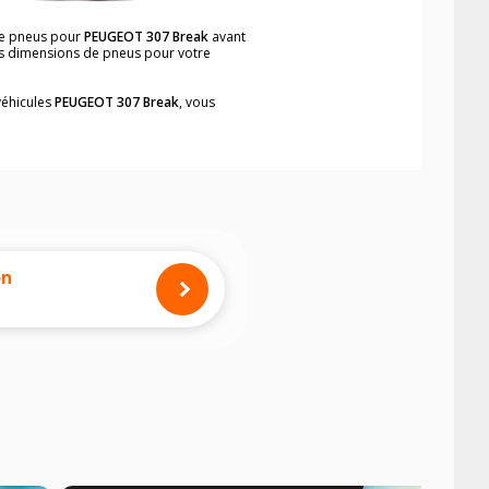
 de pneus pour
PEUGEOT 307 Break
avant
les dimensions de pneus pour votre
véhicules
PEUGEOT 307 Break
, vous
neumatiques, dans le carnet de bord du
simplement et rapidement.
mension des pneus montés sur votre
on