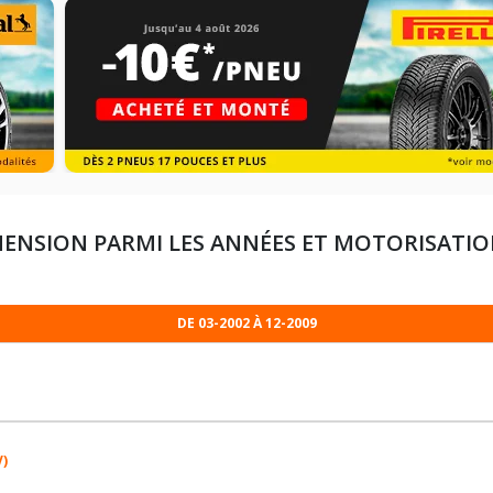
MENSION PARMI LES ANNÉES ET MOTORISATI
DE 03-2002 À 12-2009
V)
195/65R15 91 H