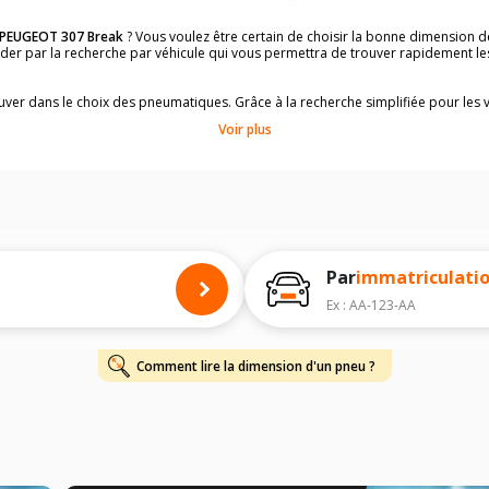
PEUGEOT 307 Break
? Vous voulez être certain de choisir la bonne dimension
uider par la recherche par véhicule qui vous permettra de trouver rapidement 
rouver dans le choix des pneumatiques. Grâce à la recherche simplifiée pour les 
e pneus compatibles et homologuées.
Voir plus
dimensions de vos pneus ? Ces informations sont indiquées sur le flanc des p
à l'intérieur de la portière conducteur.
 permettra de trouver les dimensions de vos pneus pour
PEUGEOT 307 Break
, 
 de votre
PEUGEOT 307 Break
ci-dessous :
onnés à titre indicatif. Il est fortement recommandé de vérifier en amont la di
harge et de vitesse, indispensables pour que votre dimension soit complète.
Par
immatriculati
Ex : AA-123-AA
Comment lire la dimension d'un pneu ?