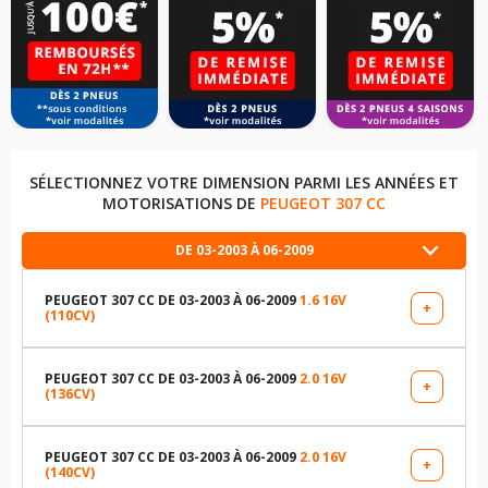
SÉLECTIONNEZ VOTRE DIMENSION PARMI LES ANNÉES ET
MOTORISATIONS DE
PEUGEOT 307 CC
DE 03-2003 À 06-2009
PEUGEOT 307 CC DE 03-2003 À 06-2009
1.6 16V
+
(110CV)
LES DIMENSIONS COMPATIBLES
205/55R16 91 V
PEUGEOT 307 CC DE 03-2003 À 06-2009
2.0 16V
+
(136CV)
LES DIMENSIONS COMPATIBLES
205/50R17 89 W
205/50R17 89 W
PEUGEOT 307 CC DE 03-2003 À 06-2009
2.0 16V
+
(140CV)