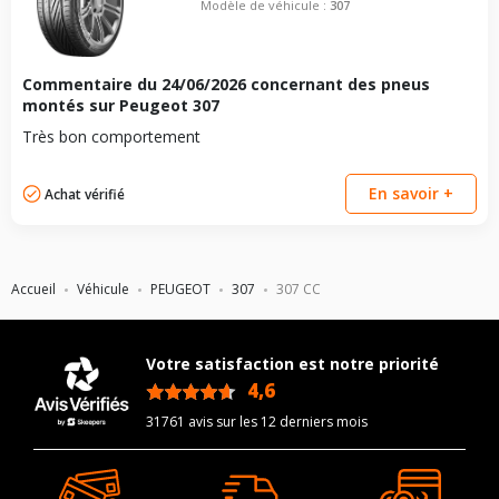
Modèle de véhicule :
307
Commentaire du
24/06/2026
concernant des pneus
montés sur Peugeot 307
Très bon comportement
En savoir +
Achat vérifié
Accueil
Véhicule
PEUGEOT
307
307 CC
Votre satisfaction est notre priorité
4,6
/5
31761 avis sur les 12 derniers mois