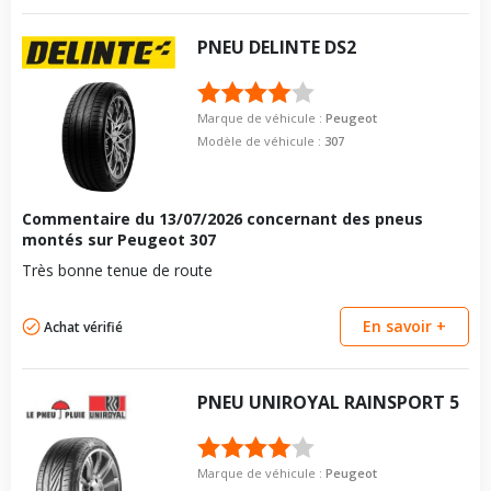
PNEU
DELINTE
DS2
Marque de véhicule :
Peugeot
Modèle de véhicule :
307
Commentaire du
13/07/2026
concernant des pneus
montés sur Peugeot 307
Très bonne tenue de route
En savoir +
Achat vérifié
PNEU
UNIROYAL
RAINSPORT 5
Marque de véhicule :
Peugeot