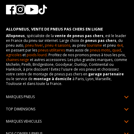
ALLOPNEUS, VENTE DE PNEUS PAS CHERS EN LIGNE
Allopneus
, spécialiste de la
vente de pneus pas chers
, est le leader
en France du pneu sur internet. Large choix de
pneus pas chers
, du
pneu auto,
pneu hiver
,
pneu 4 saisons
, au pneu
tourisme
et pneu
4x4
,
en passant par les
pneus utilitaires
mais aussi de
pneus moto
,
quad
,
agricoles
et
poids lourd
. Profitez de nos promos pneus à tous les prix,
chaines neige
et autres accessoires. Les plus grandes marques, comme
Michelin, Pirelli, Bridgestone, Goodyear, Dunlop, Continental ou
Hankook, à prix discount ! Evitez l'usure de vos pneus et choisissez
votre centre de montage de pneus pas chers en
garage partenaire
ou le service de
montage à domicile
à Paris, Lyon, Marseille,
Toulouse et dans toute la France.
MARQUES PNEUS
Pneus Michelin
TOP DIMENSIONS
Pneus Pirelli
175/65R14
MARQUES VEHICULES
Pneus Continental
185/65R15
Renault
Pneus Goodyear
NOS CONSEILS PNEUS