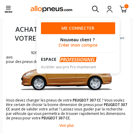
0
MENU
ACHAT DE PNEUS POUR
ME CONNECTER
VOTRE
PEUGEOT 307 CC
Nouveau client ?
Créer mon compte
926
avis
ESPACE
pour des pneus de PEUGEOT 307
Accéder aux prix Pro maintenant
Vous devez changer les pneus de votre
PEUGEOT 307 CC
? Vous voulez
être certain de choisir la bonne dimension de pneus pour
PEUGEOT 307
CC
avant de valider votre achat ? Laissez vous guider par la recherche
par véhicule qui vous permettra de trouver rapidement les dimensions
de pneus pour votre
PEUGEOT 307 CC
.
Voir plus
Il n'est pas toujours évident de s'y retrouver dans le choix des
pneumatiques. Grâce à la recherche simplifiée pour les véhicules