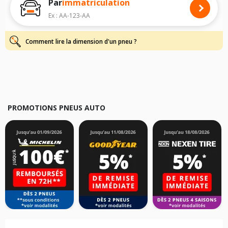
Par
immatriculation
Pour cela, veuillez sélectionner le modèle de votre véhicule ci-dessous :
Ex : AA-123-AA
Les résultats de votre recherche sont donnés à titre indicatif. Il est
fortement recommandé de vérifier en amont la dimension des pneus
montés sur votre véhicule, sans oublier les indices de charge et de
Comment lire la dimension d'un pneu ?
vitesse, indispensables pour que votre dimension soit complète.
PROMOTIONS PNEUS AUTO