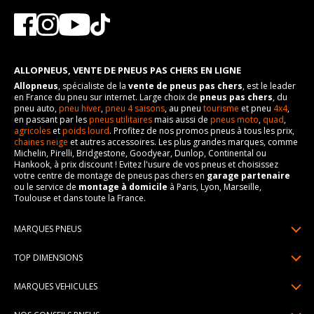
ALLOPNEUS, VENTE DE PNEUS PAS CHERS EN LIGNE
Allopneus
, spécialiste de la
vente de pneus pas chers
, est le leader
en France du pneu sur internet. Large choix de
pneus pas chers
, du
pneu auto,
pneu hiver
,
pneu 4 saisons
, au pneu
tourisme
et pneu
4x4
,
en passant par les
pneus utilitaires
mais aussi de
pneus moto
,
quad
,
agricoles
et
poids lourd
. Profitez de nos promos pneus à tous les prix,
chaines neige
et autres accessoires. Les plus grandes marques, comme
Michelin, Pirelli, Bridgestone, Goodyear, Dunlop, Continental ou
Hankook, à prix discount ! Evitez l'usure de vos pneus et choisissez
votre centre de montage de pneus pas chers en
garage partenaire
ou le service de
montage à domicile
à Paris, Lyon, Marseille,
Toulouse et dans toute la France.
MARQUES PNEUS
Pneus Michelin
TOP DIMENSIONS
Pneus Pirelli
175/65R14
MARQUES VEHICULES
Pneus Continental
185/65R15
Renault
Pneus Goodyear