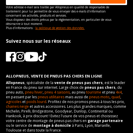
Votre adresse e-mail sera traitée par Allopneus en qualité de responsable de
traitement pour lui permettre de vous envoyer des e-mails d'information
concernant ses activités, produits et services.
Vous disposez des droits prévus par la règlementation, en particulier de vous
désinscrire à tout moment.
Plus d'informations :
la politique de gestion des données.
Suivez nous sur les réseaux
ALLOPNEUS, VENTE DE PNEUS PAS CHERS EN LIGNE
Allopneus
, spécialiste de la
vente de pneus pas chers
, est le leader
en France du pneu sur internet. Large choix de
pneus pas chers
, du
pneu auto,
pneu hiver
,
pneu 4 saisons
, au pneu
tourisme
et pneu
4x4
,
en passant par les
pneus utilitaires
mais aussi de
pneus moto
,
quad
,
agricoles
et
poids lourd
. Profitez de nos promos pneus à tous les prix,
chaines neige
et autres accessoires. Les plus grandes marques, comme
Michelin, Pirelli, Bridgestone, Goodyear, Dunlop, Continental ou
Hankook, à prix discount ! Evitez l'usure de vos pneus et choisissez
votre centre de montage de pneus pas chers en
garage partenaire
ou le service de
montage à domicile
à Paris, Lyon, Marseille,
Toulouse et dans toute la France.