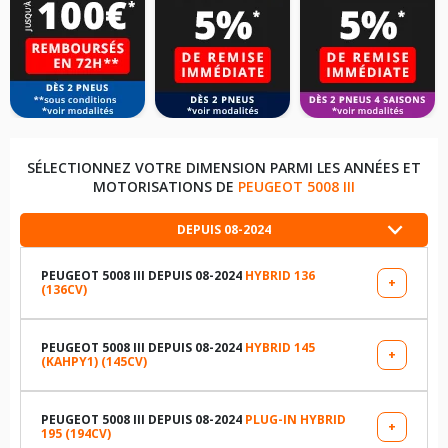
SÉLECTIONNEZ VOTRE DIMENSION PARMI LES ANNÉES ET
MOTORISATIONS DE
PEUGEOT 5008 III
DEPUIS 08-2024
PEUGEOT 5008 III DEPUIS 08-2024
HYBRID 136
+
(136CV)
LES DIMENSIONS COMPATIBLES
225/60R18 93 H
PEUGEOT 5008 III DEPUIS 08-2024
HYBRID 145
+
(KAHPY1) (145CV)
LES DIMENSIONS COMPATIBLES
225/55R19 105 V
225/60R18 93 H
PEUGEOT 5008 III DEPUIS 08-2024
PLUG-IN HYBRID
+
195 (194CV)