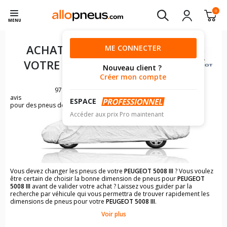
0
MENU
ACHAT DE PNEUS POUR
ME CONNECTER
VOTRE
PEUGEOT 5008 III
Nouveau client ?
Créer mon compte
978
avis
ESPACE
pour des pneus de PEUGEOT 5008
Accéder aux prix Pro maintenant
Vous devez changer les pneus de votre
PEUGEOT 5008 III
? Vous voulez
être certain de choisir la bonne dimension de pneus pour
PEUGEOT
5008 III
avant de valider votre achat ? Laissez vous guider par la
recherche par véhicule qui vous permettra de trouver rapidement les
dimensions de pneus pour votre
PEUGEOT 5008 III
.
Voir plus
Il n'est pas toujours évident de s'y retrouver dans le choix des
pneumatiques. Grâce à la recherche simplifiée pour les véhicules