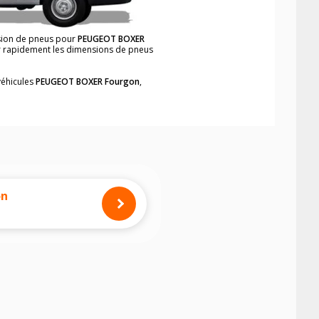
nsion de pneus pour
PEUGEOT BOXER
ver rapidement les dimensions de pneus
véhicules
PEUGEOT BOXER Fourgon
,
neumatiques, dans le carnet de bord du
gon
, simplement et rapidement.
mension des pneus montés sur votre
on