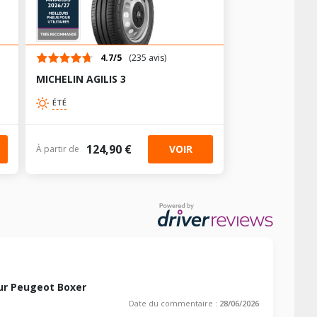
-
-
-
-
-
-
-
-
-
-
-
-
-
-
-
-
-
-
-
-
-
-
-
-
AV chargé
AV chargé
AR chargé
AR chargé
-
-
-
-
-
-
-
-
-
4.7/5
(235 avis)
-
-
-
-
-
-
MICHELIN AGILIS 3
-
-
-
-
-
-
-
-
-
-
-
AV chargé
AR chargé
-
ÉTÉ
-
-
-
-
-
-
-
-
-
-
-
-
-
-
-
-
-
-
-
-
-
AV chargé
AR chargé
124,90 €
VOIR
À partir de
-
-
-
-
-
-
-
-
-
-
-
-
-
-
-
-
-
-
-
-
-
-
AV chargé
AR chargé
-
-
-
-
-
-
-
-
-
-
-
-
-
-
-
-
-
-
-
-
-
-
AV chargé
AR chargé
-
-
-
-
-
-
-
-
-
-
-
-
-
-
-
-
-
-
ur Peugeot Boxer
-
-
-
-
AV chargé
AR chargé
Date du commentaire :
28/06/2026
-
-
-
-
-
-
-
-
-
-
-
-