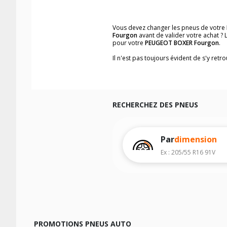
Vous devez changer les pneus de votre
Fourgon
avant de valider votre achat ?
pour votre
PEUGEOT BOXER Fourgon
.
Il n'est pas toujours évident de s'y ret
vous trouverez facilement les dimensi
Vous ne savez pas comment trouver les 
véhicule ainsi que sur l'étiquette collée 
Notre base de recherche véhicule vous
RECHERCHEZ DES PNEUS
Pour cela, veuillez sélectionner l'année
Les résultats de votre recherche sont d
véhicule, sans oublier les indices de c
Par
dimension
Ex : 205/55 R16 91V
PROMOTIONS PNEUS AUTO