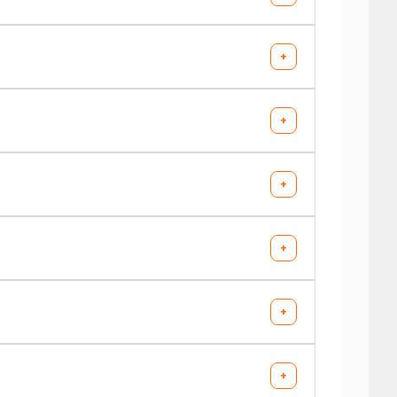
+
+
+
+
+
+