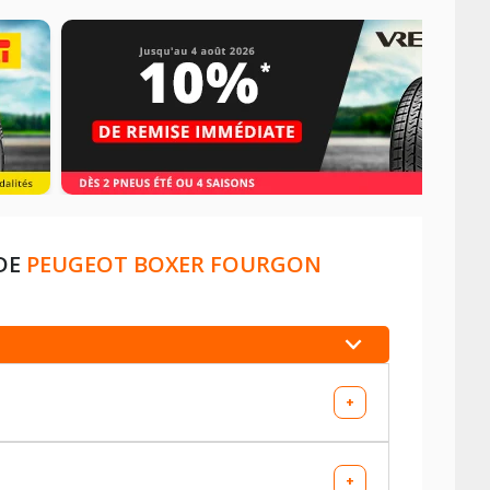
 DE
PEUGEOT BOXER FOURGON
+
+