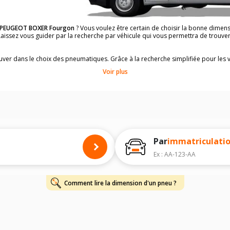
PEUGEOT BOXER Fourgon
? Vous voulez être certain de choisir la bonne dime
 Laissez vous guider par la recherche par véhicule qui vous permettra de trou
rouver dans le choix des pneumatiques. Grâce à la recherche simplifiée pour les 
ons de pneus compatibles et homologuées.
Voir plus
dimensions de vos pneus ? Ces informations sont indiquées sur le flanc des p
à l'intérieur de la portière conducteur.
 permettra de trouver les dimensions de vos pneus pour
PEUGEOT BOXER Four
 de votre
PEUGEOT BOXER Fourgon
ci-dessous :
onnés à titre indicatif. Il est fortement recommandé de vérifier en amont la di
harge et de vitesse, indispensables pour que votre dimension soit complète.
Par
immatriculati
Ex : AA-123-AA
Comment lire la dimension d'un pneu ?