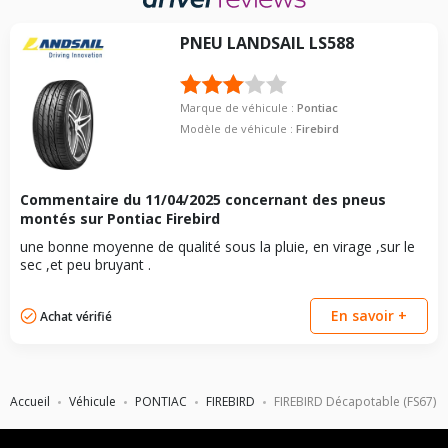
pneu
AV
AR
chargé
chargé
PNEU
LANDSAIL
LS588
215/60R16 94
2.1
2.1
-
-
S
245/50R16 97
2.1
2.1
-
-
Marque de véhicule :
Pontiac
V
Modèle de véhicule :
Firebird
275/40R17 98
2.1
2.1
-
-
W
235/55R16 96
Commentaire du
11/04/2025
concernant des pneus
2.1
2.1
-
-
T
montés sur Pontiac Firebird
245/50R16 97
une bonne moyenne de qualité sous la pluie, en virage ,sur le
2.1
2.1
-
-
T
sec ,et peu bruyant .
245/50R16 97
2.1
2.1
-
-
Z
En savoir +
Achat vérifié
215/60R16 94
2.1
2.1
-
-
T
215/60R16 94
2.1
2.1
-
-
Accueil
Véhicule
PONTIAC
FIREBIRD
FIREBIRD Décapotable (FS67)
H
CARACTÉRISTIQUES TECHNIQUES PONTIAC FIREBIRD
DÉCAPOTABLE (FS67) DE 01-1993 À 12-2002 3.8 (203CV)