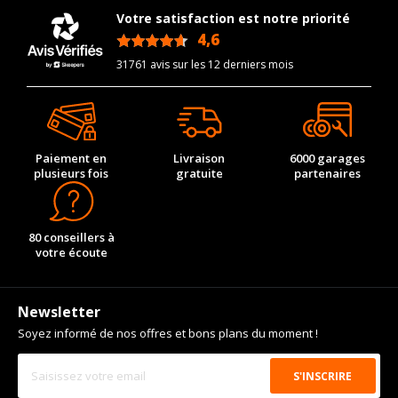
Votre satisfaction est notre priorité
Marque du véhicule
PONTIAC
4,6
/5
Nom du modele
FIREBIRD Décapotable
(FS67)
31761 avis sur les 12 derniers mois
Motorisation
3.8
Année de début de
1993-01-01
modèle
Paiement en
Livraison
6000 garages
Année de fin de modèle
2002-12-01
plusieurs fois
gratuite
partenaires
Energie
Essence
Année de début de
1994-10-01
motorisation
80 conseillers à
votre écoute
Année de fin de
1997-12-01
motorisation
Code motorisation
L36(231CUV6)
Newsletter
Numéro de moteur
27213
Soyez informé de nos offres et bons plans du moment !
Cylindrée cm3
3791
Puissance en Kw max
149