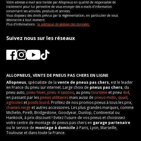
Votre adresse e-mail sera traitée par Allopneus en qualité de responsable de
Type
Propulsion
traitement pour lui permettre de vous envoyer des e-mails d'information
concernant ses activités, produits et services.
VISSERIE PONTIAC FIREBIRD DÉCAPOTABLE (FS67) DE 01-
Vous disposez des droits prévus par la règlementation, en particulier de vous
1993 À 12-2002 3.8 (203CV)
désinscrire à tout moment.
Plus d'informations :
la politique de gestion des données.
Type de boulon
M12x1.5
Taille de la tête de boulon
19
Suivez nous sur les réseaux
Force de rotation du
110
boulon
Pour la visserie, afin de garantir une parfaite compatibilité, nous
vous conseillons de contacter directement le constructeur.
ALLOPNEUS, VENTE DE PNEUS PAS CHERS EN LIGNE
Allopneus
, spécialiste de la
vente de pneus pas chers
, est le leader
en France du pneu sur internet. Large choix de
pneus pas chers
, du
pneu auto,
pneu hiver
,
pneu 4 saisons
, au pneu
tourisme
et pneu
4x4
,
en passant par les
pneus utilitaires
mais aussi de
pneus moto
,
quad
,
agricoles
et
poids lourd
. Profitez de nos promos pneus à tous les prix,
chaines neige
et autres accessoires. Les plus grandes marques, comme
Michelin, Pirelli, Bridgestone, Goodyear, Dunlop, Continental ou
Hankook, à prix discount ! Evitez l'usure de vos pneus et choisissez
votre centre de montage de pneus pas chers en
garage partenaire
ou le service de
montage à domicile
à Paris, Lyon, Marseille,
Toulouse et dans toute la France.