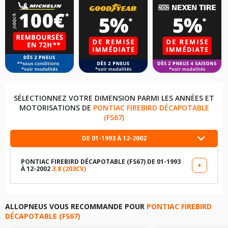
SÉLECTIONNEZ VOTRE DIMENSION PARMI LES ANNÉES ET
MOTORISATIONS DE
PONTIAC FIREBIRD DÉCAPOTABLE
(FS67)
DE 01-1993 À 12-2002
PONTIAC FIREBIRD DÉCAPOTABLE (FS67) DE 01-1993
+
À 12-2002
3.8 (203CV)
LES DIMENSIONS COMPATIBLES
215/60R16 94 S
ALLOPNEUS VOUS RECOMMANDE POUR
PONTIAC FIREBIRD
DÉCAPOTABLE (FS67)
245/50R16 97 V