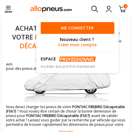
0
MENU
ACHAT DE PNEUS POUR
ME CONNECTER
VOTRE
PONTIAC FIREBIRD
Nouveau client ?
DÉCAPOTABLE (FS67)
Créer mon compte
ESPACE
21
avis
Accéder aux prix Pro maintenant
pour des pneus de PONTIAC FIREBIRD
Vous devez changer les pneus de votre
PONTIAC FIREBIRD Décapotable
(FS67)
? Vous voulez être certain de choisir la bonne dimension de
pneus pour
PONTIAC FIREBIRD Décapotable (FS67)
avant de valider
votre achat ? Laissez vous guider par la recherche par véhicule qui vous
permettra de trouver rapidement les dimensions de pneus pour votre
PONTIAC FIREBIRD Décapotable (FS67)
.
Voir plus