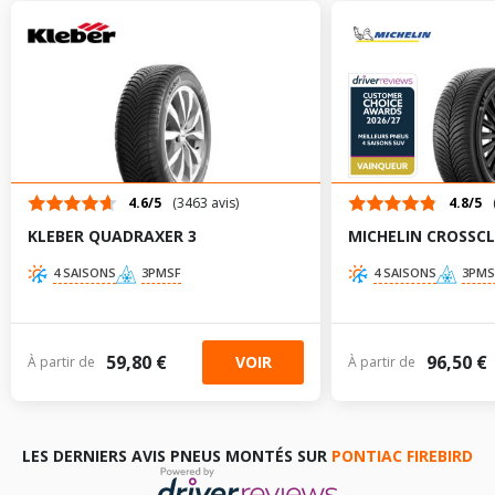
275/40R17 98 W
235/55R16 96 T
245/50R16 97 T
4.6/5
(3463 avis)
4.8/5
KLEBER QUADRAXER 3
MICHELIN CROSSCL
245/50R16 97 Z
4 SAISONS
3PMSF
4 SAISONS
3PMS
215/60R16 94 T
59,80 €
96,50 €
VOIR
À partir de
215/60R16 94 H
À partir de
TABLEAU DE PRESSION DE PNEUS PONTIAC FIREBIRD
DÉCAPOTABLE (FS67) DE 01-1993 À 12-2002 3.8 (203CV)
LES DERNIERS AVIS PNEUS MONTÉS SUR
PONTIAC FIREBIRD
Dimension
Pression
Pression
AV
AR