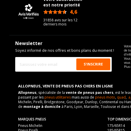
VISSERIE PORSCHE 911 (964) SPEEDSTER DE 08-1992 
est notre priorité
4,6
/5
Type de boulon
31858 avis sur les 12
derniers mois
Taille de la tête de boulon
Force de rotation du boulon
Pour la visserie, afin de garantir une parfaite compatibilité, n
Newsletter
Votre
Soyez informé de nos offres et bons plans du moment !
de tr
d'inf
Vous 
vous
Plus 
ALLOPNEUS, VENTE DE PNEUS PAS CHERS EN LIGNE
Allopneus
, spécialiste de la
vente de pneus pas chers
, est le l
passant par les
pneus utilitaires
mais aussi de
pneus moto
,
quad
,
a
Michelin, Pirelli, Bridgestone, Goodyear, Dunlop, Continental ou Ha
de
montage à domicile
à Paris, Lyon, Marseille, Toulouse et dans 
MARQUES PNEUS
TOP DIMENSI
Pneus Michelin
175/65R14
Pneus Pirelli
185/65R15