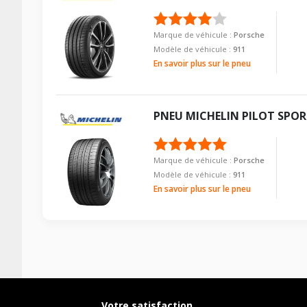
Nom du modele
Motorisation
Marque de véhicule :
Porsche
Modèle de véhicule :
911
Année de début de modèle
En savoir plus sur le pneu
Année de fin de modèle
Energie
PNEU
MICHELIN
PILOT SPOR
Année de début de motorisation
Année de fin de motorisation
Marque de véhicule :
Porsche
Code motorisation
Modèle de véhicule :
911
Numéro de moteur
En savoir plus sur le pneu
Frein performance
Cylindrée cm3
Puissance en Kw max
Type
Numéro d'identification de véhicule
Votre satisfaction