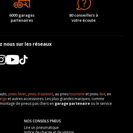
6000 garages
80 conseillers à
partenaires
votre écoute
z nous sur les réseaux
auto,
pneu hiver
,
pneu 4 saisons
, au pneu
tourisme
et pneu
4x4
, en
eige
et autres accessoires. Les plus grandes marques, comme
 de montage de pneus pas chers en
garage partenaire
ou le service
NOS CONSEILS PNEUS
Lire un pneumatique
Indice de charge et de vitesse