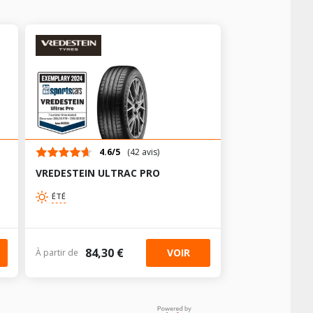
4.6/5
(42 avis)
VREDESTEIN ULTRAC PRO
ÉTÉ
84,30 €
VOIR
À partir de