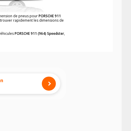
dimension de pneus pour
PORSCHE 911
e trouver rapidement les dimensions de
véhicules
PORSCHE 911 (964) Speedster
,
neumatiques, dans le carnet de bord du
eedster
, simplement et rapidement.
mension des pneus montés sur votre
on