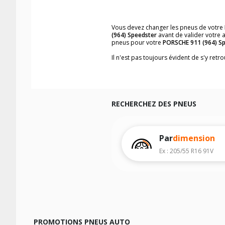
Vous devez changer les pneus de votre
(964) Speedster
avant de valider votre 
pneus pour votre
PORSCHE 911 (964) S
Il n'est pas toujours évident de s'y ret
vous trouverez facilement les dimensi
Vous ne savez pas comment trouver les 
véhicule ainsi que sur l'étiquette collée 
Notre base de recherche véhicule vous
RECHERCHEZ DES PNEUS
Pour cela, veuillez sélectionner l'année
Les résultats de votre recherche sont d
véhicule, sans oublier les indices de c
Par
dimension
Ex : 205/55 R16 91V
PROMOTIONS PNEUS AUTO