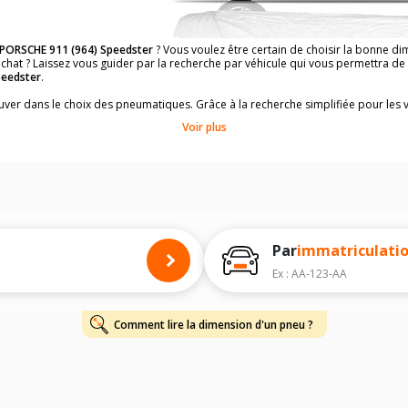
PORSCHE 911 (964) Speedster
? Vous voulez être certain de choisir la bonne 
achat ? Laissez vous guider par la recherche par véhicule qui vous permettra d
peedster
.
rouver dans le choix des pneumatiques. Grâce à la recherche simplifiée pour les 
ons de pneus compatibles et homologuées.
Voir plus
dimensions de vos pneus ? Ces informations sont indiquées sur le flanc des p
à l'intérieur de la portière conducteur.
 permettra de trouver les dimensions de vos pneus pour
PORSCHE 911 (964) Sp
 de votre
PORSCHE 911 (964) Speedster
ci-dessous :
onnés à titre indicatif. Il est fortement recommandé de vérifier en amont la di
harge et de vitesse, indispensables pour que votre dimension soit complète.
Par
immatriculati
Ex : AA-123-AA
Comment lire la dimension d'un pneu ?