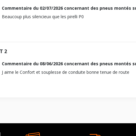
911 (964) Speedster
Commentaire du
02/07/2026
concernant des pneus montés su
3.6 Carrera
Beaucoup plus silencieux que les pirelli P0
1992-08-01
1994-06-01
Essence
T 2
1992-08-01
1994-06-01
Commentaire du
08/06/2026
concernant des pneus montés su
M 64.01,M 64.02
J aime le Confort et souplesse de conduite bonne tenue de route
59051
17
3600
184
Propulsion
964