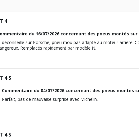
SPEEDSTER DE 08-1992 À 06-1994 3.6 CARRERA (250CV)
T 4
Pression AV
Pression AR
ommentaire du
16/07/2026
concernant des pneus montés sur 
2.5
e déconseille sur Porsche, pneu mou pas adapté au moteur arrière. C
2.5
angereux. Remplacés rapidement par modèle N.
2.5
2.5
2
T 4 S
2.4
Commentaire du
04/07/2026
concernant des pneus montés su
2
Parfait, pas de mauvaise surprise avec Michelin.
3
SPEEDSTER DE 08-1992 À 06-1994 3.6 CARRERA (250CV)
PORSCHE
T 4 S