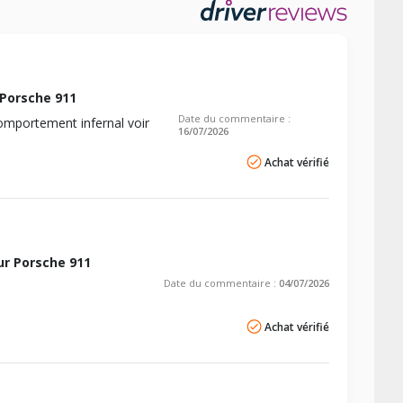
AV chargé
AR chargé
Porsche 911
-
Date du commentaire :
omportement infernal voir
-
16/07/2026
-
Achat vérifié
-
-
-
r Porsche 911
Date du commentaire :
04/07/2026
-
-
Achat vérifié