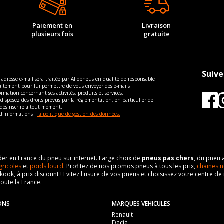
À 06-1994 3.6 CARRERA (250CV)
Paiement en
Livraison
M14x1.5
plusieurs fois
gratuite
19
120
ous vous conseillons de contacter directement le constructeur.
Suive
 adresse e-mail sera traitée par Allopneus en qualité de responsable
aitement pour lui permettre de vous envoyer des e-mails
ormation concernant ses activités, produits et services.
disposez des droits prévus par la règlementation, en particulier de
 désinscrire à tout moment.
d'informations :
la politique de gestion des données.
eader en France du pneu sur internet. Large choix de
pneus pas chers
, du pneu 
gricoles
et
poids lourd
. Profitez de nos promos pneus à tous les prix,
chaines n
nkook, à prix discount ! Evitez l'usure de vos pneus et choisissez votre centre
toute la France.
ONS
MARQUES VEHICULES
Renault
Dacia