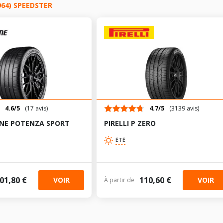
205/55R16 90 Z
964) SPEEDSTER
225/50R16 92 Z
205/50R17 90 Z
255/40R17 92 Z
4.6/5
(17 avis)
4.7/5
(3139 avis)
195/65R15 91 V
NE POTENZA SPORT
PIRELLI P ZERO
ÉTÉ
205/60R15 91 V
205/55R16 90 Z
01,80 €
110,60 €
VOIR
VOIR
À partir de
245/45R16 94 Z