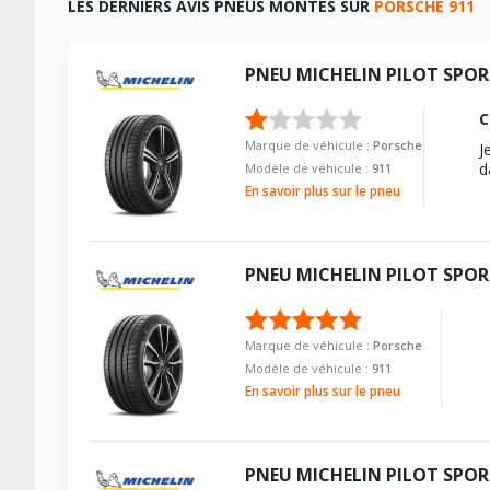
LES DERNIERS AVIS PNEUS MONTÉS SUR
PORSCHE 911
TABLEAU DE PRESSION DE PNEUS PORSCHE 911 (964) 
PNEU
MICHELIN
PILOT SPOR
Dimension pneu
C
205/55R16 90 Z
Marque de véhicule :
Porsche
J
225/50R16 92 Z
d
Modèle de véhicule :
911
En savoir plus sur le pneu
205/50R17 90 Z
255/40R17 92 Z
195/65R15 91 V
PNEU
MICHELIN
PILOT SPOR
205/60R15 91 V
Marque de véhicule :
Porsche
205/55R16 90 Z
Modèle de véhicule :
911
245/45R16 94 Z
En savoir plus sur le pneu
CARACTÉRISTIQUES TECHNIQUES PORSCHE 911 (964) 
Marque du véhicule
PNEU
MICHELIN
PILOT SPOR