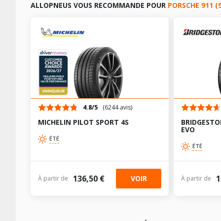
ALLOPNEUS VOUS RECOMMANDE POUR
PORSCHE 911 (
4.8/5
(6244 avis)
MICHELIN PILOT SPORT 4S
BRIDGESTO
EVO
ÉTÉ
ÉTÉ
136,50 €
1
VOIR
À partir de
À partir de