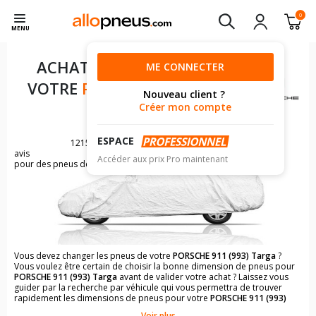
0
MENU
ACHAT DE PNEUS POUR
ME CONNECTER
VOTRE
PORSCHE 911 (993)
Nouveau client ?
TARGA
Créer mon compte
ESPACE
1215
avis
Accéder aux prix Pro maintenant
pour des pneus de PORSCHE 911
Vous devez changer les pneus de votre
PORSCHE 911 (993) Targa
?
Vous voulez être certain de choisir la bonne dimension de pneus pour
PORSCHE 911 (993) Targa
avant de valider votre achat ? Laissez vous
guider par la recherche par véhicule qui vous permettra de trouver
rapidement les dimensions de pneus pour votre
PORSCHE 911 (993)
Targa
.
Voir plus