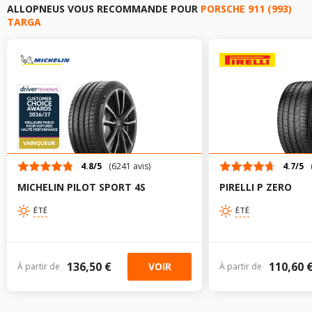
ALLOPNEUS VOUS RECOMMANDE POUR
PORSCHE 911 (993)
TARGA
225/40R18 88 Z
255/40R17 94 Z
285/30R18 93 Z
225/40R18 88 Z
205/55R16 91 V
285/30R18 93 Z
225/45R16 94 V
205/55R16 91 V
4.8/5
(6241 avis)
4.7/5
TABLEAU DE PRESSION DE PNEUS PORSCHE 911 (993)
MICHELIN PILOT SPORT 4S
PIRELLI P ZERO
TARGA DE 01-1994 À 09-1997 3.6 CARRERA (286CV)
225/45R16 94 V
ÉTÉ
ÉTÉ
Dimension
Pression
Pression
AV
AR
TABLEAU DE PRESSION DE PNEUS PORSCHE 911 (993)
pneu
AV
AR
chargé
chargé
TARGA DE 01-1994 À 09-1997 3.8 CARRERA (301CV)
205/50R17 89
2.48
-
Z
136,50 €
110,60 
VOIR
À partir de
À partir de
Dimension
Pression
Pression
AV
AR
pneu
AV
AR
chargé
chargé
255/40R17 94
2.48
-
Z
205/50R17 89
2.48
-