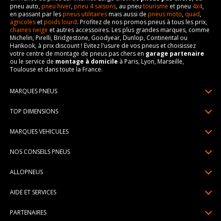
pneu auto,
pneu hiver
,
pneu 4 saisons
, au pneu
tourisme
et pneu
4x4
,
en passant par les
pneus utilitaires
mais aussi de
pneus moto
,
quad
,
agricoles
et
poids lourd
. Profitez de nos promos pneus à tous les prix,
chaines neige
et autres accessoires. Les plus grandes marques, comme
Michelin, Pirelli, Bridgestone, Goodyear, Dunlop, Continental ou
Hankook, à prix discount ! Evitez l'usure de vos pneus et choisissez
votre centre de montage de pneus pas chers en
garage partenaire
ou le service de
montage à domicile
à Paris, Lyon, Marseille,
Toulouse et dans toute la France.
MARQUES PNEUS
Pneus Michelin
TOP DIMENSIONS
Pneus Pirelli
175/65R14
MARQUES VEHICULES
Pneus Continental
185/65R15
Renault
Pneus Goodyear
NOS CONSEILS PNEUS
195/65R15
Dacia
Pneus Bridgestone
Lire un pneumatique
195/55R16
ALLOPNEUS
Peugeot
Pneus Hankook
Indice de charge et de vitesse
205/55R16
Qui sommes-nous? | About us
Citroën
Pneus Dunlop
AIDE ET SERVICES
Pression pneu
205/60R16
Avis DriverReviews | Who is DriverReviews
Volkswagen
Toutes les marques
Paiement en plusieurs fois
Voyant pression pneu
225/45R17
PARTENAIRES
Espace Presse
Audi
Garantie pneu