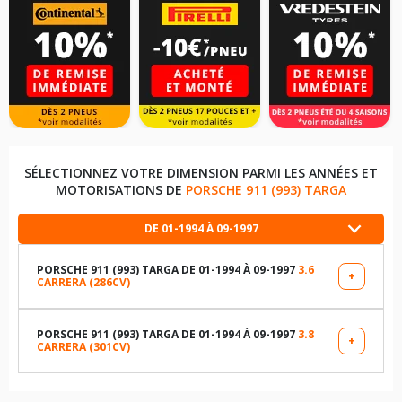
SÉLECTIONNEZ VOTRE DIMENSION PARMI LES ANNÉES ET
MOTORISATIONS DE
PORSCHE 911 (993) TARGA
DE 01-1994 À 09-1997
PORSCHE 911 (993) TARGA DE 01-1994 À 09-1997
3.6
+
CARRERA (286CV)
LES DIMENSIONS COMPATIBLES
205/50R17 89 Z
PORSCHE 911 (993) TARGA DE 01-1994 À 09-1997
3.8
+
CARRERA (301CV)
LES DIMENSIONS COMPATIBLES
255/40R17 94 Z
205/50R17 89 Z