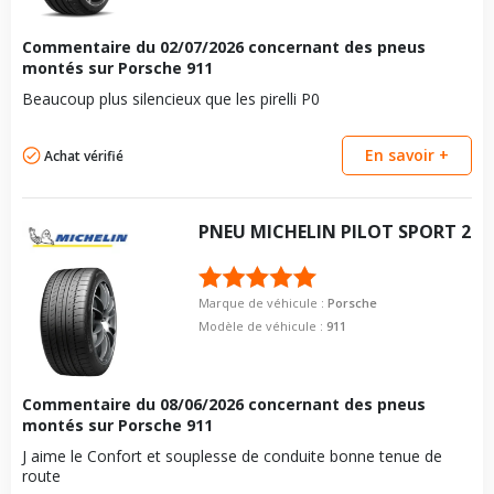
Force de rotation du
120
boulon
Taille de la tête de boulon
19
Commentaire du
02/07/2026
concernant des pneus
Pour la visserie, afin de garantir une parfaite compatibilité, nous
Force de rotation du
120
vous conseillons de contacter directement le constructeur.
montés sur Porsche 911
boulon
Beaucoup plus silencieux que les pirelli P0
Pour la visserie, afin de garantir une parfaite compatibilité, nous
vous conseillons de contacter directement le constructeur.
En savoir +
Achat vérifié
PNEU
MICHELIN
PILOT SPORT 2
Marque de véhicule :
Porsche
Modèle de véhicule :
911
Commentaire du
08/06/2026
concernant des pneus
montés sur Porsche 911
J aime le Confort et souplesse de conduite bonne tenue de
route