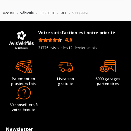
Force de rotation du
125
Pour la visserie, afin de garantir une parfaite compatibilité, nous
boulon
boulon
vous conseillons de contacter directement le constructeur.
Pour la visserie, afin de garantir une parfaite compatibilité, nous
Accueil
Véhicule
PORSCHE
911
911 (996)
Pour la visserie, afin de garantir une parfaite compatibilité, nous
vous conseillons de contacter directement le constructeur.
vous conseillons de contacter directement le constructeur.
Votre satisfaction est notre priorité
4,6
/5
31775 avis sur les 12 derniers mois
Paiement en
Livraison
6000 garages
plusieurs fois
gratuite
partenaires
80 conseillers à
votre écoute
Newsletter