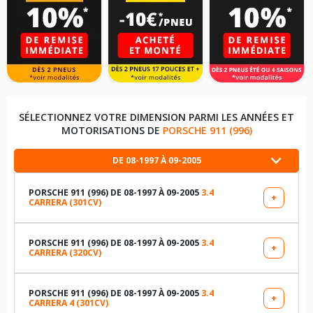
SÉLECTIONNEZ VOTRE DIMENSION PARMI LES ANNÉES ET
MOTORISATIONS DE
PORSCHE 911 (996)
DE 08-1997 À 09-2005
PORSCHE 911 (996) DE 08-1997 À 09-2005
3.4
+
CARRERA (301CV)
LES DIMENSIONS COMPATIBLES
205/50R17 89 W
PORSCHE 911 (996) DE 08-1997 À 09-2005
3.4
+
CARRERA (320CV)
LES DIMENSIONS COMPATIBLES
255/40R17 94 W
205/50R17 89 W
PORSCHE 911 (996) DE 08-1997 À 09-2005
3.4
+
CARRERA 4 (301CV)