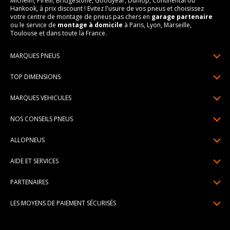
Michelin, Pirelli, Bridgestone, Goodyear, Dunlop, Continental ou
Hankook, à prix discount ! Evitez l'usure de vos pneus et choisissez
votre centre de montage de pneus pas chers en
garage partenaire
ou le service de
montage à domicile
à Paris, Lyon, Marseille,
Toulouse et dans toute la France.
MARQUES PNEUS
Pneus Michelin
TOP DIMENSIONS
Pneus Pirelli
175/65R14
MARQUES VEHICULES
Pneus Continental
185/65R15
Renault
Pneus Goodyear
NOS CONSEILS PNEUS
195/65R15
Dacia
Pneus Bridgestone
Lire un pneumatique
195/55R16
ALLOPNEUS
Peugeot
Pneus Hankook
Indice de charge et de vitesse
205/55R16
Qui sommes-nous? | About us
Citroën
Pneus Dunlop
AIDE ET SERVICES
Pression pneu
205/60R16
Avis DriverReviews | Who is DriverReviews
Volkswagen
Toutes les marques
Paiement en plusieurs fois
Voyant pression pneu
225/45R17
PARTENAIRES
Espace Presse
Audi
Garantie pneu
Usure pneu
225/40R18
Devenez affilié
Recrutement
BMW
LES MOYENS DE PAIEMENT SÉCURISÉS
Livraisons standard / express
Témoin d'usure
Devenir garage partenaire de montage
Pourquoi Allopneus ? | Why Allopneus ?
Mercedes-Benz
Centre montage pneu
Dimension pneu
Devenir partenaire de montage à domicile
Engagements RSE | CSR Commitments