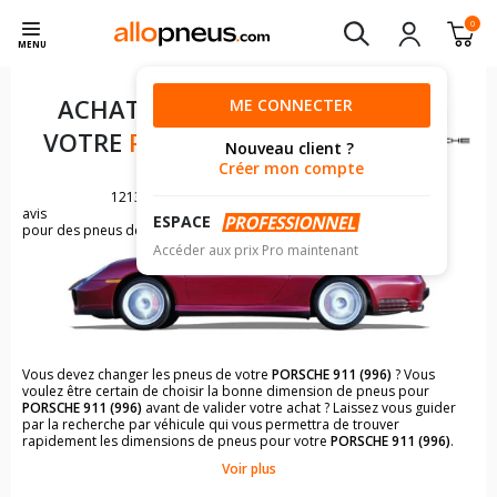
0
MENU
ACHAT DE PNEUS POUR
ME CONNECTER
VOTRE
PORSCHE 911 (996)
Nouveau client ?
Créer mon compte
1213
avis
ESPACE
pour des pneus de PORSCHE 911
Accéder aux prix Pro maintenant
Vous devez changer les pneus de votre
PORSCHE 911 (996)
? Vous
voulez être certain de choisir la bonne dimension de pneus pour
PORSCHE 911 (996)
avant de valider votre achat ? Laissez vous guider
par la recherche par véhicule qui vous permettra de trouver
rapidement les dimensions de pneus pour votre
PORSCHE 911 (996)
.
Voir plus
Il n'est pas toujours évident de s'y retrouver dans le choix des
pneumatiques. Grâce à la recherche simplifiée pour les véhicules