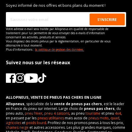
Soyez informé de nos offres et bons plans du moment !
Votre adresse e-mail sera traitée par Allopneus en qualité de responsable de
traitement pour lui permettre de vous envoyer des e-mails d'information
concernant ses activités, produits et services.
Vous disposez des droits prévus par la règlementation, en particulier de vous
désinscrire à tout moment.
Plus d'informations :
la politique de gestion des données.
Suivez nous sur les réseaux
ALLOPNEUS, VENTE DE PNEUS PAS CHERS EN LIGNE
Allopneus
, spécialiste de la
vente de pneus pas chers
, est le leader
en France du pneu sur internet. Large choix de
pneus pas chers
, du
pneu auto,
pneu hiver
,
pneu 4 saisons
, au pneu
tourisme
et pneu
4x4
,
en passant par les
pneus utilitaires
mais aussi de
pneus moto
,
quad
,
agricoles
et
poids lourd
. Profitez de nos promos pneus à tous les prix,
chaines neige
et autres accessoires. Les plus grandes marques, comme