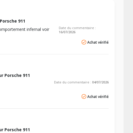
-
AV chargé
AR chargé
-
-
AV chargé
AR chargé
+
-
-
-
-
AV chargé
AR chargé
Porsche 911
AV chargé
AR chargé
Date du commentaire :
-
-
-
omportement infernal voir
AV chargé
AR chargé
-
-
16/07/2026
+
-
-
-
Achat vérifié
-
-
-
-
AV chargé
AR chargé
-
+
-
-
-
AV chargé
AR chargé
-
-
-
-
-
r Porsche 911
+
-
Date du commentaire :
04/07/2026
-
-
-
-
-
Achat vérifié
+
-
AV chargé
AR chargé
-
AV chargé
AR chargé
-
-
+
-
AV chargé
AR chargé
-
r Porsche 911