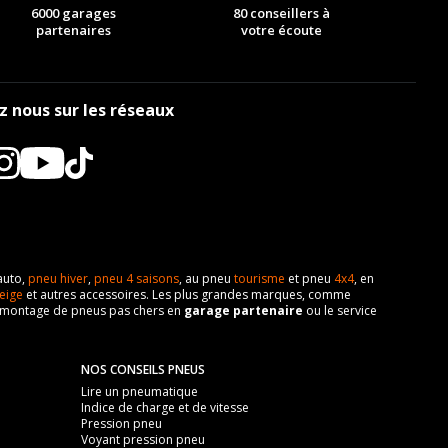
-
-
6000 garages
80 conseillers à
partenaires
votre écoute
-
-
-
-
-
z nous sur les réseaux
-
-
-
-
-
-
-
auto,
pneu hiver
,
pneu 4 saisons
, au pneu
tourisme
et pneu
4x4
, en
eige
et autres accessoires. Les plus grandes marques, comme
 de montage de pneus pas chers en
garage partenaire
ou le service
NOS CONSEILS PNEUS
Lire un pneumatique
Indice de charge et de vitesse
Pression pneu
Voyant pression pneu