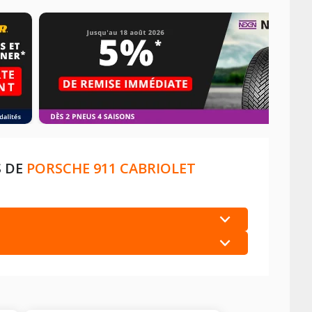
S DE
PORSCHE 911 CABRIOLET
+
+
+