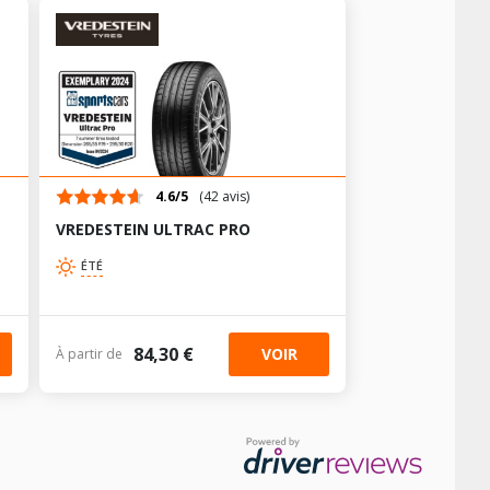
+
+
+
+
+
4.6/5
(42 avis)
+
VREDESTEIN ULTRAC PRO
+
ÉTÉ
+
+
84,30 €
VOIR
À partir de
AV chargé
AR chargé
AV chargé
AR chargé
+
-
-
AV chargé
AR chargé
-
-
AV chargé
AR chargé
-
+
-
-
-