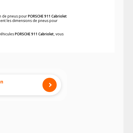
on de pneus pour
PORSCHE 911 Cabriolet
ement les dimensions de pneus pour
véhicules
PORSCHE 911 Cabriolet
, vous
neumatiques, dans le carnet de bord du
t
, simplement et rapidement.
mension des pneus montés sur votre
on