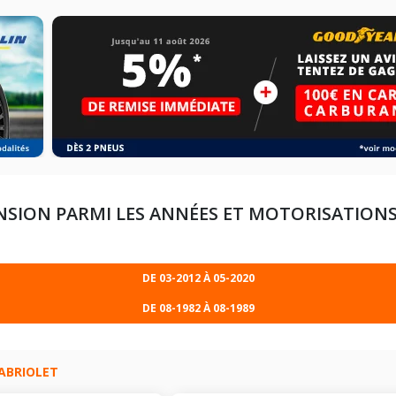
NSION PARMI LES ANNÉES ET MOTORISATION
DE 03-2012 À 05-2020
DE 08-1982 À 08-1989
RERA (370CV)
204CV)
ABRIOLET
RERA 4 (370CV)