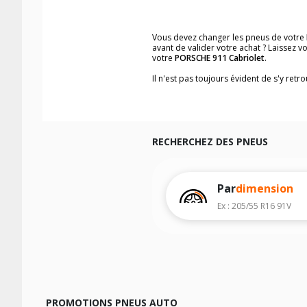
Vous devez changer les pneus de votre
avant de valider votre achat ? Laissez 
votre
PORSCHE 911 Cabriolet
.
Il n'est pas toujours évident de s'y ret
trouverez facilement les dimensions d
Vous ne savez pas comment trouver les 
véhicule ainsi que sur l'étiquette collée 
Notre base de recherche véhicule vous
RECHERCHEZ DES PNEUS
Pour cela, veuillez sélectionner l'année
Les résultats de votre recherche sont d
véhicule, sans oublier les indices de c
Par
dimension
Ex : 205/55 R16 91V
PROMOTIONS PNEUS AUTO