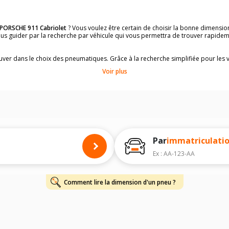
PORSCHE 911 Cabriolet
? Vous voulez être certain de choisir la bonne dimensi
vous guider par la recherche par véhicule qui vous permettra de trouver rapid
rouver dans le choix des pneumatiques. Grâce à la recherche simplifiée pour les 
e pneus compatibles et homologuées.
Voir plus
dimensions de vos pneus ? Ces informations sont indiquées sur le flanc des p
à l'intérieur de la portière conducteur.
 permettra de trouver les dimensions de vos pneus pour
PORSCHE 911 Cabriole
 de votre
PORSCHE 911 Cabriolet
ci-dessous :
onnés à titre indicatif. Il est fortement recommandé de vérifier en amont la di
harge et de vitesse, indispensables pour que votre dimension soit complète.
Par
immatriculati
Ex : AA-123-AA
Comment lire la dimension d'un pneu ?