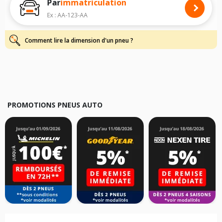
Par
immatriculation
Pour cela, veuillez sélectionner le modèle de votre véhicule ci-dessous :
Ex : AA-123-AA
Les résultats de votre recherche sont donnés à titre indicatif. Il est
fortement recommandé de vérifier en amont la dimension des pneus
montés sur votre véhicule, sans oublier les indices de charge et de
Comment lire la dimension d'un pneu ?
vitesse, indispensables pour que votre dimension soit complète.
PROMOTIONS PNEUS AUTO