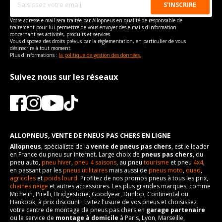
Votre adresse e-mail sera traitée par Allopneus en qualité de responsable de
traitement pour lui permettre de vous envoyer des e-mails d'information
concernant ses activités, produits et services.
Vous disposez des droits prévus par la règlementation, en particulier de vous
désinscrire à tout moment.
Plus d'informations :
la politique de gestion des données.
Suivez nous sur les réseaux
ALLOPNEUS, VENTE DE PNEUS PAS CHERS EN LIGNE
Allopneus
, spécialiste de la
vente de pneus pas chers
, est le leader
en France du pneu sur internet. Large choix de
pneus pas chers
, du
pneu auto,
pneu hiver
,
pneu 4 saisons
, au pneu
tourisme
et pneu
4x4
,
en passant par les
pneus utilitaires
mais aussi de
pneus moto
,
quad
,
agricoles
et
poids lourd
. Profitez de nos promos pneus à tous les prix,
chaines neige
et autres accessoires. Les plus grandes marques, comme
Michelin, Pirelli, Bridgestone, Goodyear, Dunlop, Continental ou
Hankook, à prix discount ! Evitez l'usure de vos pneus et choisissez
votre centre de montage de pneus pas chers en
garage partenaire
ou le service de
montage à domicile
à Paris, Lyon, Marseille,