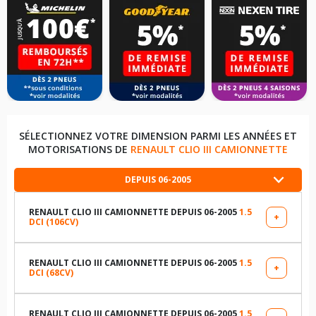
SÉLECTIONNEZ VOTRE DIMENSION PARMI LES ANNÉES ET
MOTORISATIONS DE
RENAULT CLIO III CAMIONNETTE
DEPUIS 06-2005
RENAULT CLIO III CAMIONNETTE DEPUIS 06-2005
1.5
+
DCI (106CV)
LES DIMENSIONS COMPATIBLES
185/60R15 84 H
RENAULT CLIO III CAMIONNETTE DEPUIS 06-2005
1.5
+
DCI (68CV)
LES DIMENSIONS COMPATIBLES
195/50R16 88 V
185/60R15 88 H
RENAULT CLIO III CAMIONNETTE DEPUIS 06-2005
1.5