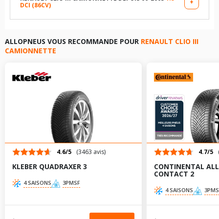
+
DCI (86CV)
LES DIMENSIONS COMPATIBLES
165/65R15 81 T
185/60R15 84 H
185/60R15 84 H
ALLOPNEUS VOUS RECOMMANDE POUR
RENAULT CLIO III
195/50R16 84 V
CAMIONNETTE
195/50R16 88 V
195/50R16 88 V
185/60R15 88 H
165/65R15 81 T
165/65R15 81 T
185/65R15 88 H
195/50R16 84 V
195/50R16 84 V
TABLEAU DE PRESSION DE PNEUS RENAULT CLIO III
CAMIONNETTE DEPUIS 06-2005 1.5 DCI (106CV)
185/65R15 88 H
185/60R15 88 H
4.6/5
(3463 avis)
4.7/5
Dimension
Pression
Pression
AV
AR
TABLEAU DE PRESSION DE PNEUS RENAULT CLIO III
pneu
AV
AR
chargé
chargé
KLEBER QUADRAXER 3
CONTINENTAL AL
CAMIONNETTE DEPUIS 06-2005 1.5 DCI (68CV)
185/65R15 88 H
CONTACT 2
185/60R15 84
2.2
2
-
-
4 SAISONS
3PMSF
H
Dimension
Pression
Pression
AV
AR
4 SAISONS
3PMS
TABLEAU DE PRESSION DE PNEUS RENAULT CLIO III
pneu
AV
AR
chargé
chargé
195/50R16 88
CAMIONNETTE DEPUIS 06-2005 1.5 DCI (86CV)
2.4
2.2
-
-
V
185/60R15 88
2.2
2
-
-