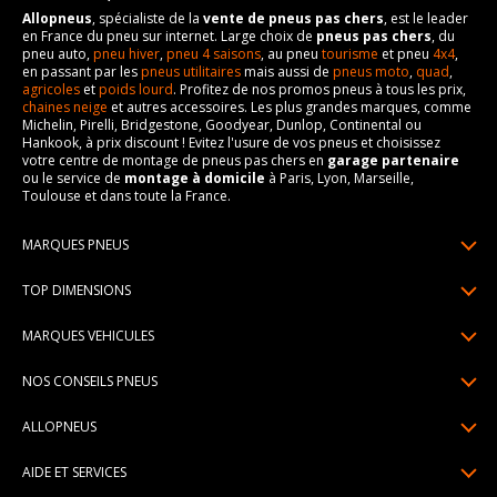
Allopneus
, spécialiste de la
vente de pneus pas chers
, est le leader
en France du pneu sur internet. Large choix de
pneus pas chers
, du
pneu auto,
pneu hiver
,
pneu 4 saisons
, au pneu
tourisme
et pneu
4x4
,
en passant par les
pneus utilitaires
mais aussi de
pneus moto
,
quad
,
agricoles
et
poids lourd
. Profitez de nos promos pneus à tous les prix,
chaines neige
et autres accessoires. Les plus grandes marques, comme
Michelin, Pirelli, Bridgestone, Goodyear, Dunlop, Continental ou
Hankook, à prix discount ! Evitez l'usure de vos pneus et choisissez
votre centre de montage de pneus pas chers en
garage partenaire
ou le service de
montage à domicile
à Paris, Lyon, Marseille,
Toulouse et dans toute la France.
MARQUES PNEUS
Pneus Michelin
TOP DIMENSIONS
Pneus Pirelli
175/65R14
MARQUES VEHICULES
Pneus Continental
185/65R15
Renault
Pneus Goodyear
NOS CONSEILS PNEUS
195/65R15
Dacia
Pneus Bridgestone
Lire un pneumatique
195/55R16
ALLOPNEUS
Peugeot
Pneus Hankook
Indice de charge et de vitesse
205/55R16
Qui sommes-nous? | About us
Citroën
Pneus Dunlop
AIDE ET SERVICES
Pression pneu
205/60R16
Avis DriverReviews | Who is DriverReviews
Volkswagen
Toutes les marques