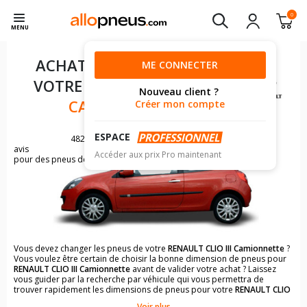
0
MENU
ACHAT DE PNEUS POUR
ME CONNECTER
VOTRE
RENAULT CLIO III
Nouveau client ?
CAMIONNETTE
Créer mon compte
ESPACE
4825
avis
Accéder aux prix Pro maintenant
pour des pneus de RENAULT CLIO
Vous devez changer les pneus de votre
RENAULT CLIO III Camionnette
?
Vous voulez être certain de choisir la bonne dimension de pneus pour
RENAULT CLIO III Camionnette
avant de valider votre achat ? Laissez
vous guider par la recherche par véhicule qui vous permettra de
trouver rapidement les dimensions de pneus pour votre
RENAULT CLIO
III Camionnette
.
Voir plus