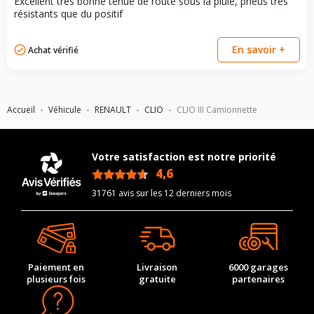
Excellent très bonne tenue de route sous la pluie, pneus très
résistants que du positif
En savoir +
Achat vérifié
Accueil
Véhicule
RENAULT
CLIO
CLIO III Camionnette
Votre satisfaction est notre priorité
4,6
/5
31761 avis sur les 12 derniers mois
Paiement en
Livraison
6000 garages
plusieurs fois
gratuite
partenaires