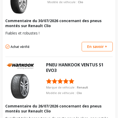
boulon
Modèle de véhicule :
Clio
1.5 DCI (86CV)
Longueur du boulon
27
Pour la visserie, afin de garantir une parfaite compatibilité, nous
Type de boulon
M12x1.5
vous conseillons de contacter directement le constructeur.
Force de rotation du
115
Taille de la tête de boulon
17
boulon
Commentaire du
30/07/2026
concernant des pneus
montés sur Renault Clio
Longueur du boulon
27
Pour la visserie, afin de garantir une parfaite compatibilité, nous
vous conseillons de contacter directement le constructeur.
Fiables et robustes !
Force de rotation du
115
boulon
Pour la visserie, afin de garantir une parfaite compatibilité, nous
En savoir +
Achat vérifié
vous conseillons de contacter directement le constructeur.
PNEU
HANKOOK
VENTUS S1
EVO3
Marque de véhicule :
Renault
Modèle de véhicule :
Clio
Commentaire du
26/07/2026
concernant des pneus
montés sur Renault Clio