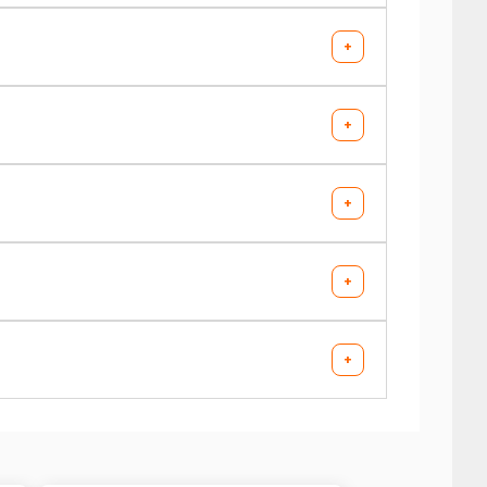
+
+
+
+
+