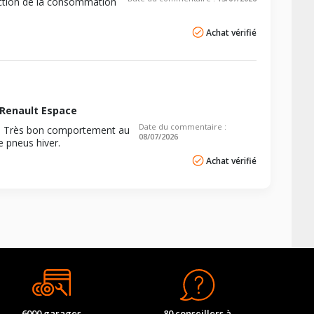
uction de la consommation
Achat vérifié
Renault Espace
Date du commentaire :
luie. Très bon comportement au
08/07/2026
e pneus hiver.
Achat vérifié
6000 garages
80 conseillers à