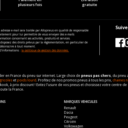
19
0 BLUE DCI 200 (200CV)
plusieurs fois
gratuite
ous vous conseillons de contacter directement le constructeur.
32
M14x1.5
125
19
ous vous conseillons de contacter directement le constructeur.
Suive
32
 adresse e-mail sera traitée par Allopneus en qualité de responsable
aitement pour lui permettre de vous envoyer des e-mails
ormation concernant ses activités, produits et services.
125
disposez des droits prévus par la règlementation, en particulier de
ous vous conseillons de contacter directement le constructeur.
 désinscrire à tout moment.
d'informations :
la politique de gestion des données.
eader en France du pneu sur internet. Large choix de
pneus pas chers
, du pneu 
gricoles
et
poids lourd
. Profitez de nos promos pneus à tous les prix,
chaines n
nkook, à prix discount ! Evitez l'usure de vos pneus et choisissez votre centre
toute la France.
ONS
MARQUES VEHICULES
Renault
Dacia
Peugeot
Citroën
Volkswagen