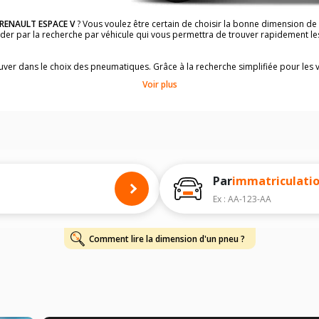
RENAULT ESPACE V
? Vous voulez être certain de choisir la bonne dimension d
uider par la recherche par véhicule qui vous permettra de trouver rapidement 
rouver dans le choix des pneumatiques. Grâce à la recherche simplifiée pour les 
e pneus compatibles et homologuées.
Voir plus
dimensions de vos pneus ? Ces informations sont indiquées sur le flanc des p
à l'intérieur de la portière conducteur.
 permettra de trouver les dimensions de vos pneus pour
RENAULT ESPACE V
, s
 de votre
RENAULT ESPACE V
ci-dessous :
onnés à titre indicatif. Il est fortement recommandé de vérifier en amont la di
harge et de vitesse, indispensables pour que votre dimension soit complète.
Par
immatriculati
Ex : AA-123-AA
Comment lire la dimension d'un pneu ?