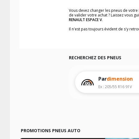
Vous devez changer les pneus de votre
de valider votre achat ? Laissez vous g
RENAULT ESPACE V
.
Il n'est pas toujours évident de s'y ret
trouverez facilement les dimensions d
Vous ne savez pas comment trouver les 
véhicule ainsi que sur l'étiquette collée 
Notre base de recherche véhicule vous
RECHERCHEZ DES PNEUS
Pour cela, veuillez sélectionner l'année
Les résultats de votre recherche sont d
véhicule, sans oublier les indices de c
Par
dimension
Ex : 205/55 R16 91V
PROMOTIONS PNEUS AUTO