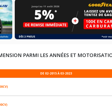
MENSION PARMI LES ANNÉES ET MOTORISATI
DE 02-2015 À 03-2023
200CV)
30CV)
235/65R17 104 V