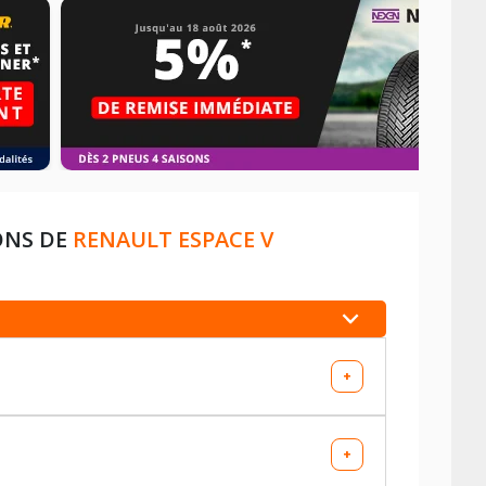
ONS DE
RENAULT ESPACE V
+
+