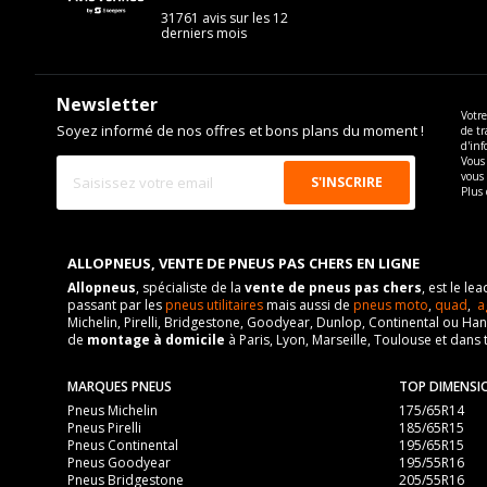
Taille de la tête de boulon
VISSERIE RENAULT ESPACE V DE 02-2015 À 03-2023 2.
31761 avis sur les 12
Pour la visserie, afin de garantir une parfaite compatibilité, n
derniers mois
Longueur du boulon
Type de boulon
Force de rotation du boulon
Taille de la tête de boulon
Pour la visserie, afin de garantir une parfaite compatibilité, n
Newsletter
Longueur du boulon
Votre
Soyez informé de nos offres et bons plans du moment !
de tr
d'inf
Force de rotation du boulon
Vous 
Pour la visserie, afin de garantir une parfaite compatibilité, n
vous
Plus 
ALLOPNEUS, VENTE DE PNEUS PAS CHERS EN LIGNE
Allopneus
, spécialiste de la
vente de pneus pas chers
, est le l
passant par les
pneus utilitaires
mais aussi de
pneus moto
,
quad
,
a
Michelin, Pirelli, Bridgestone, Goodyear, Dunlop, Continental ou Ha
de
montage à domicile
à Paris, Lyon, Marseille, Toulouse et dans 
MARQUES PNEUS
TOP DIMENSI
Pneus Michelin
175/65R14
Pneus Pirelli
185/65R15
Pneus Continental
195/65R15
Pneus Goodyear
195/55R16
Pneus Bridgestone
205/55R16