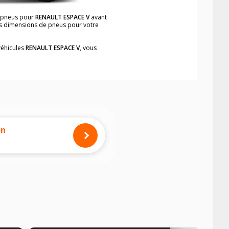
e pneus pour
RENAULT ESPACE V
avant
les dimensions de pneus pour votre
véhicules
RENAULT ESPACE V
, vous
neumatiques, dans le carnet de bord du
implement et rapidement.
mension des pneus montés sur votre
on