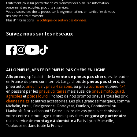
traitement pour lui permettre de vous envoyer des e-mails d'information
concernant ses activités, produits et services.
Vous disposez des droits prévus par la règlementation, en particulier de vous
désinscrire à tout moment.
Plus d'informations :
la politique de gestion des données.
Suivez nous sur les réseaux
ALLOPNEUS, VENTE DE PNEUS PAS CHERS EN LIGNE
Allopneus
, spécialiste de la
vente de pneus pas chers
, est le leader
en France du pneu sur internet. Large choix de
pneus pas chers
, du
pneu auto,
pneu hiver
,
pneu 4 saisons
, au pneu
tourisme
et pneu
4x4
,
en passant par les
pneus utilitaires
mais aussi de
pneus moto
,
quad
,
agricoles
et
poids lourd
. Profitez de nos promos pneus à tous les prix,
chaines neige
et autres accessoires. Les plus grandes marques, comme
Michelin, Pirelli, Bridgestone, Goodyear, Dunlop, Continental ou
Hankook, à prix discount ! Evitez l'usure de vos pneus et choisissez
votre centre de montage de pneus pas chers en
garage partenaire
ou le service de
montage à domicile
à Paris, Lyon, Marseille,
Toulouse et dans toute la France.