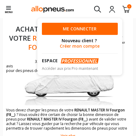
0
MENU
ACHAT DE PNEUS POUR
ME CONNECTER
VOTRE
RENAULT MASTER IV
Nouveau client ?
FOURGON (F8__)
Créer mon compte
ESPACE
322
avis
Accéder aux prix Pro maintenant
pour des pneus de RENAULT MASTER
Vous devez changer les pneus de votre
RENAULT MASTER IV Fourgon
(F8__)
? Vous voulez être certain de choisir la bonne dimension de
pneus pour
RENAULT MASTER IV Fourgon (F8__)
avant de valider votre
achat ? Laissez vous guider par la recherche par véhicule qui vous
permettra de trouver rapidement les dimensions de pneus pour votre
RENAULT MASTER IV Fourgon (F8__)
.
Voir plus