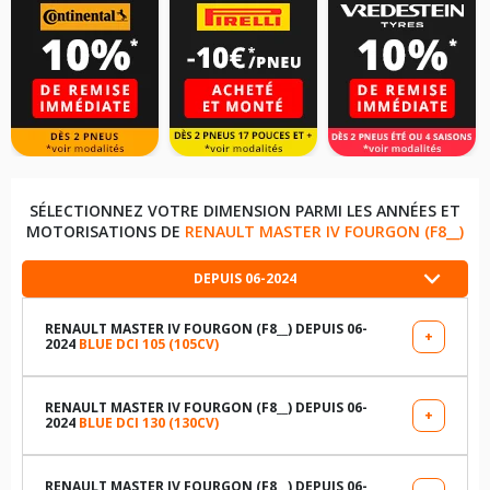
SÉLECTIONNEZ VOTRE DIMENSION PARMI LES ANNÉES ET
MOTORISATIONS DE
RENAULT MASTER IV FOURGON (F8__)
DEPUIS 06-2024
RENAULT MASTER IV FOURGON (F8__) DEPUIS 06-
+
2024
BLUE DCI 105 (105CV)
LES DIMENSIONS COMPATIBLES
205/75R16 113 T
RENAULT MASTER IV FOURGON (F8__) DEPUIS 06-
+
2024
BLUE DCI 130 (130CV)
LES DIMENSIONS COMPATIBLES
215/75R16 116 T
205/75R16 113 T
RENAULT MASTER IV FOURGON (F8__) DEPUIS 06-