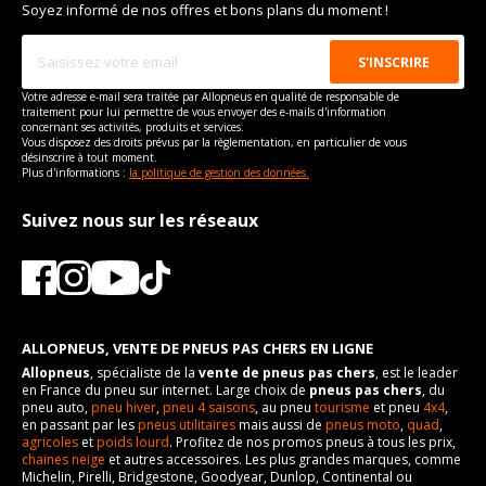
Soyez informé de nos offres et bons plans du moment !
Votre adresse e-mail sera traitée par Allopneus en qualité de responsable de
traitement pour lui permettre de vous envoyer des e-mails d'information
concernant ses activités, produits et services.
Vous disposez des droits prévus par la règlementation, en particulier de vous
désinscrire à tout moment.
Plus d'informations :
la politique de gestion des données.
Suivez nous sur les réseaux
ALLOPNEUS, VENTE DE PNEUS PAS CHERS EN LIGNE
Allopneus
, spécialiste de la
vente de pneus pas chers
, est le leader
en France du pneu sur internet. Large choix de
pneus pas chers
, du
pneu auto,
pneu hiver
,
pneu 4 saisons
, au pneu
tourisme
et pneu
4x4
,
en passant par les
pneus utilitaires
mais aussi de
pneus moto
,
quad
,
agricoles
et
poids lourd
. Profitez de nos promos pneus à tous les prix,
chaines neige
et autres accessoires. Les plus grandes marques, comme
Michelin, Pirelli, Bridgestone, Goodyear, Dunlop, Continental ou