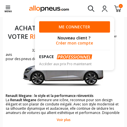
0
MENU
ACHAT DE PNEUS POUR
ME CONNECTER
VOTRE
RENAULT MEGANE IV
Nouveau client ?
Créer mon compte
3275
avis
ESPACE
pour des pneus de RENAULT MEGANE
Accéder aux prix Pro maintenant
Renault Megane : le style et la performance réinventés
La
Renault Megane
demeure une icône, reconnue pour son design
élégant et son plaisir de conduite inégalé. Avec son style modernisé et
sa silhouette dynamique et audacieuse, elle continue de séduire les
amateurs de voitures qui allient esthétique et performance. Disponible
en version berline ou break, la
Megane
s’adapte à tous les modes de
Voir plus
vie. Elle met l’électrification au premier plan avec des motorisations
hybrides et électriques conçues pour offrir une conduite puissante tout