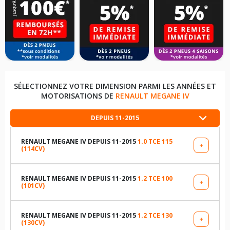
SÉLECTIONNEZ VOTRE DIMENSION PARMI LES ANNÉES ET
MOTORISATIONS DE
RENAULT MEGANE IV
DEPUIS 11-2015
RENAULT MEGANE IV DEPUIS 11-2015
1.0 TCE 115
+
(114CV)
LES DIMENSIONS COMPATIBLES
205/55R16 91 H
RENAULT MEGANE IV DEPUIS 11-2015
1.2 TCE 100
+
(101CV)
LES DIMENSIONS COMPATIBLES
225/45R17 91 W
195/65R15 91 H
RENAULT MEGANE IV DEPUIS 11-2015
1.2 TCE 130
+
(130CV)