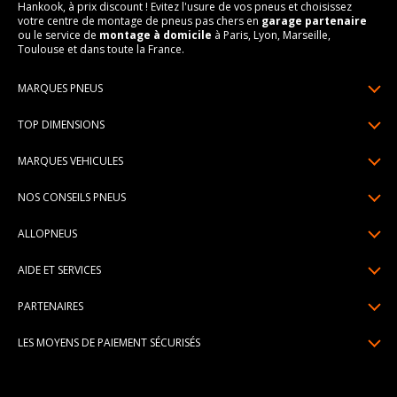
Hankook, à prix discount ! Evitez l'usure de vos pneus et choisissez
votre centre de montage de pneus pas chers en
garage partenaire
ou le service de
montage à domicile
à Paris, Lyon, Marseille,
Toulouse et dans toute la France.
MARQUES PNEUS
Pneus Michelin
TOP DIMENSIONS
Pneus Pirelli
175/65R14
MARQUES VEHICULES
Pneus Continental
185/65R15
Renault
Pneus Goodyear
NOS CONSEILS PNEUS
195/65R15
Dacia
Pneus Bridgestone
Lire un pneumatique
195/55R16
ALLOPNEUS
Peugeot
Pneus Hankook
Indice de charge et de vitesse
205/55R16
Qui sommes-nous? | About us
Citroën
Pneus Dunlop
AIDE ET SERVICES
Pression pneu
205/60R16
Avis DriverReviews | Who is DriverReviews
Volkswagen
Toutes les marques
Paiement en plusieurs fois
Voyant pression pneu
225/45R17
PARTENAIRES
Espace Presse
Audi
Garantie pneu
Usure pneu
225/40R18
Devenez affilié
Recrutement
BMW
LES MOYENS DE PAIEMENT SÉCURISÉS
Livraisons standard / express
Témoin d'usure
Devenir garage partenaire de montage
Pourquoi Allopneus ? | Why Allopneus ?
Mercedes-Benz
Centre montage pneu
Dimension pneu
Devenir partenaire de montage à domicile
Engagements RSE | CSR Commitments
Besoin d'aide ?