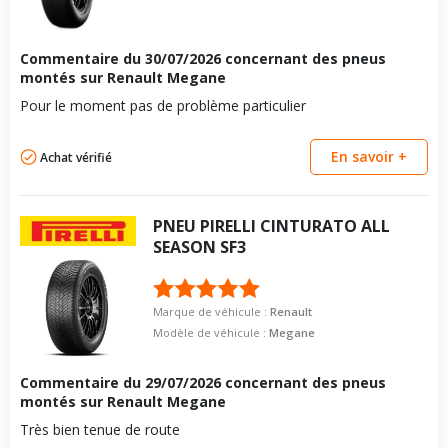
Energie
Diesel
Année de début de
2019-02-01
Commentaire du
30/07/2026
concernant des pneus
motorisation
montés sur Renault Megane
Code motorisation
R9N 401
Pour le moment pas de problème particulier
Numéro de moteur
135256
En savoir +
Achat vérifié
Cylindrée cm3
1749
Puissance en Kw max
110
Type
Traction avant
PNEU
PIRELLI
CINTURATO ALL
SEASON SF3
VISSERIE RENAULT MEGANE IV DEPUIS 11-2015 1.8 BLUE
DCI 150 (150CV)
Type de boulon
M12x1.5
Marque de véhicule :
Renault
Taille de la tête de boulon
17
Modèle de véhicule :
Megane
Longueur du boulon
28
Commentaire du
Force de rotation du
29/07/2026
concernant des pneus
115
boulon
montés sur Renault Megane
Pour la visserie, afin de garantir une parfaite compatibilité, nous
Très bien tenue de route
vous conseillons de contacter directement le constructeur.