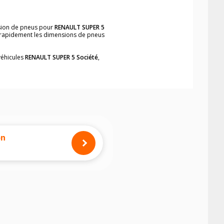
nsion de pneus pour
RENAULT SUPER 5
er rapidement les dimensions de pneus
véhicules
RENAULT SUPER 5 Société
,
neumatiques, dans le carnet de bord du
été
, simplement et rapidement.
mension des pneus montés sur votre
on