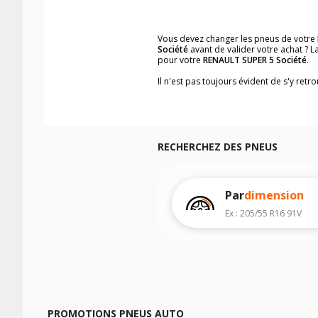
Vous devez changer les pneus de votre
Société
avant de valider votre achat ? 
pour votre
RENAULT SUPER 5 Société
.
Il n'est pas toujours évident de s'y ret
vous trouverez facilement les dimensi
Vous ne savez pas comment trouver les 
véhicule ainsi que sur l'étiquette collée 
Notre base de recherche véhicule vous
RECHERCHEZ DES PNEUS
Pour cela, veuillez sélectionner l'année
Les résultats de votre recherche sont d
véhicule, sans oublier les indices de c
Par
dimension
Ex : 205/55 R16 91V
PROMOTIONS PNEUS AUTO