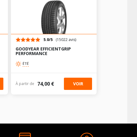
-
-
AV chargé
AR chargé
-
-
5.0/5
(15022 avis)
GOODYEAR EFFICIENTGRIP
PERFORMANCE
ÉTÉ
74,00 €
VOIR
À partir de