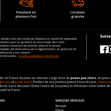
M12x1.5
1996 1.4 (116CV)
Traction avant
1595
115
19
M12x1.5
B/C40 /F40
Paiement en
Livraison
ous vous conseillons de contacter directement le constructeur.
40
plusieurs fois
gratuite
26
19
1996 1.4 (60CV)
Traction avant
115
26
M12x1.5
hydraulique
ous vous conseillons de contacter directement le constructeur.
115
Suive
19
B/C40 /F40
 adresse e-mail sera traitée par Allopneus en qualité de responsable
ous vous conseillons de contacter directement le constructeur.
aitement pour lui permettre de vous envoyer des e-mails
26
1996 1.6 D (54CV)
ormation concernant ses activités, produits et services.
disposez des droits prévus par la règlementation, en particulier de
 désinscrire à tout moment.
115
M12x1.5
d'informations :
la politique de gestion des données.
ous vous conseillons de contacter directement le constructeur.
19
26
eader en France du pneu sur internet. Large choix de
pneus pas chers
, du pneu 
115
gricoles
et
poids lourd
. Profitez de nos promos pneus à tous les prix,
chaines n
ous vous conseillons de contacter directement le constructeur.
nkook, à prix discount ! Evitez l'usure de vos pneus et choisissez votre centre
toute la France.
ONS
MARQUES VEHICULES
Renault
Dacia