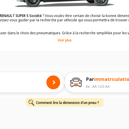
RENAULT SUPER 5 Société
? Vous voulez être certain de choisir la bonne dime
Laissez vous guider par la recherche par véhicule qui vous permettra de trouv
rouver dans le choix des pneumatiques. Grâce à la recherche simplifiée pour les 
ons de pneus compatibles et homologuées.
Voir plus
dimensions de vos pneus ? Ces informations sont indiquées sur le flanc des p
à l'intérieur de la portière conducteur.
 permettra de trouver les dimensions de vos pneus pour
RENAULT SUPER 5 Soci
 de votre
RENAULT SUPER 5 Société
ci-dessous :
onnés à titre indicatif. Il est fortement recommandé de vérifier en amont la di
harge et de vitesse, indispensables pour que votre dimension soit complète.
Par
immatriculati
Ex : AA-123-AA
Comment lire la dimension d'un pneu ?