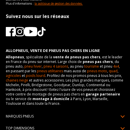
Plus d'informations :
la politique de gestion des données.
Suivez nous sur les réseaux
ALLOPNEUS, VENTE DE PNEUS PAS CHERS EN LIGNE
Allopneus
, spécialiste de la
vente de pneus pas chers
, est le leader
en France du pneu sur internet. Large choix de
pneus pas chers
, du
pneu auto,
pneu hiver
,
pneu 4 saisons
, au pneu
tourisme
et pneu
4x4
,
en passant par les
pneus utilitaires
mais aussi de
pneus moto
,
quad
,
agricoles
et
poids lourd
. Profitez de nos promos pneus à tous les prix,
chaines neige
et autres accessoires. Les plus grandes marques, comme
Michelin, Pirelli, Bridgestone, Goodyear, Dunlop, Continental ou
Hankook, à prix discount ! Evitez l'usure de vos pneus et choisissez
votre centre de montage de pneus pas chers en
garage partenaire
ou le service de
montage à domicile
à Paris, Lyon, Marseille,
Toulouse et dans toute la France.
MARQUES PNEUS
Pneus Michelin
TOP DIMENSIONS