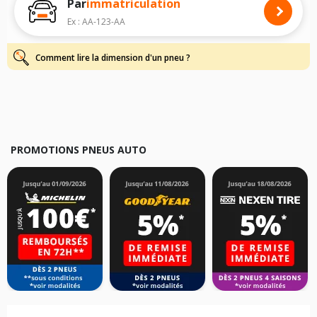
Par
immatriculation
dimensions de vos pneus pour
ROLLS-ROYCE
: voiture, SUV, 4X4 et
camionnette/utilitaire, simplement et rapidement.
Ex : AA-123-AA
Pour cela, veuillez sélectionner la gamme
ROLLS-ROYCE
de votre
véhicule ci-dessous :
Comment lire la dimension d'un pneu ?
Les résultats de votre recherche sont donnés à titre indicatif. Il est
fortement recommandé de vérifier en amont la dimension des pneus
montés sur votre véhicule, sans oublier les indices de charge et de
vitesse, indispensables pour que votre dimension soit complète.
PROMOTIONS PNEUS AUTO