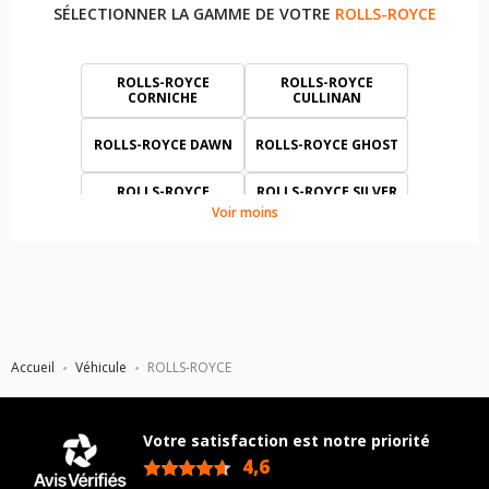
SÉLECTIONNER LA GAMME DE VOTRE
ROLLS-ROYCE
ROLLS-ROYCE
ROLLS-ROYCE
CORNICHE
CULLINAN
ROLLS-ROYCE DAWN
ROLLS-ROYCE GHOST
ROLLS-ROYCE
ROLLS-ROYCE SILVER
PHANTOM
SERAPH
Voir moins
ROLLS-ROYCE SILVER
ROLLS-ROYCE SILVER
SPIRIT
SPUR
ROLLS-ROYCE
ROLLS-ROYCE WRAITH
SPECTRE
Accueil
Véhicule
ROLLS-ROYCE
Votre satisfaction est notre priorité
4,6
/5