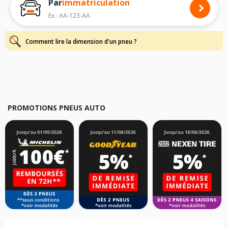
Par
immatriculation
Pour cela, veuillez sélectionner le modèle de votre véhicule ci-dessous :
Ex : AA-123-AA
Les résultats de votre recherche sont donnés à titre indicatif. Il est
fortement recommandé de vérifier en amont la dimension des pneus
montés sur votre véhicule, sans oublier les indices de charge et de
Comment lire la dimension d'un pneu ?
vitesse, indispensables pour que votre dimension soit complète.
PROMOTIONS PNEUS AUTO