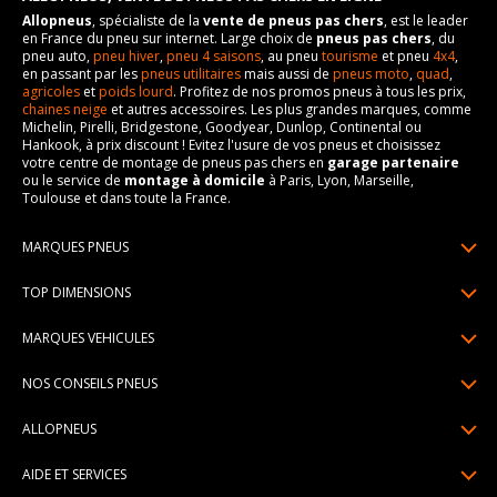
Allopneus
, spécialiste de la
vente de pneus pas chers
, est le leader
en France du pneu sur internet. Large choix de
pneus pas chers
, du
pneu auto,
pneu hiver
,
pneu 4 saisons
, au pneu
tourisme
et pneu
4x4
,
en passant par les
pneus utilitaires
mais aussi de
pneus moto
,
quad
,
agricoles
et
poids lourd
. Profitez de nos promos pneus à tous les prix,
chaines neige
et autres accessoires. Les plus grandes marques, comme
Michelin, Pirelli, Bridgestone, Goodyear, Dunlop, Continental ou
Hankook, à prix discount ! Evitez l'usure de vos pneus et choisissez
votre centre de montage de pneus pas chers en
garage partenaire
ou le service de
montage à domicile
à Paris, Lyon, Marseille,
Toulouse et dans toute la France.
MARQUES PNEUS
Pneus Michelin
TOP DIMENSIONS
Pneus Pirelli
175/65R14
MARQUES VEHICULES
Pneus Continental
185/65R15
Renault
Pneus Goodyear
NOS CONSEILS PNEUS
195/65R15
Dacia
Pneus Bridgestone
Lire un pneumatique
195/55R16
ALLOPNEUS
Peugeot
Pneus Hankook
Indice de charge et de vitesse
205/55R16
Qui sommes-nous? | About us
Citroën
Pneus Dunlop
AIDE ET SERVICES
Pression pneu
205/60R16
Avis DriverReviews | Who is DriverReviews
Volkswagen
Toutes les marques