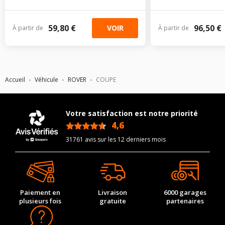
59,80 €
96,50 €
VOIR
À partir de
À partir de
Accueil
Véhicule
ROVER
COUPE
Votre satisfaction est notre priorité
4,6
/5
31761 avis sur les 12 derniers mois
Paiement en
Livraison
6000 garages
plusieurs fois
gratuite
partenaires