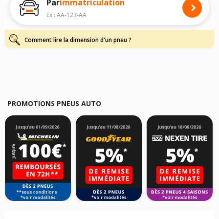
Par
immatriculation
dimensions de vos pneus pour
SATURN
: voiture, SUV, 4X4 et
camionnette/utilitaire, simplement et rapidement.
Ex : AA-123-AA
Pour cela, veuillez sélectionner la gamme
SATURN
de votre véhicule ci-
dessous :
Comment lire la dimension d'un pneu ?
Les résultats de votre recherche sont donnés à titre indicatif. Il est
fortement recommandé de vérifier en amont la dimension des pneus
montés sur votre véhicule, sans oublier les indices de charge et de
vitesse, indispensables pour que votre dimension soit complète.
PROMOTIONS PNEUS AUTO