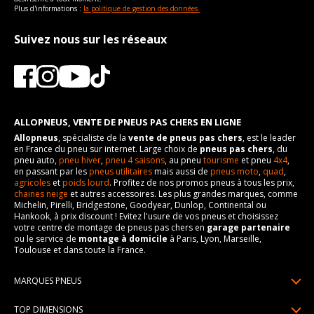
Plus d'informations :
la politique de gestion des données.
Suivez nous sur les réseaux
ALLOPNEUS, VENTE DE PNEUS PAS CHERS EN LIGNE
Allopneus
, spécialiste de la
vente de pneus pas chers
, est le leader
en France du pneu sur internet. Large choix de
pneus pas chers
, du
pneu auto,
pneu hiver
,
pneu 4 saisons
, au pneu
tourisme
et pneu
4x4
,
en passant par les
pneus utilitaires
mais aussi de
pneus moto
,
quad
,
agricoles
et
poids lourd
. Profitez de nos promos pneus à tous les prix,
chaines neige
et autres accessoires. Les plus grandes marques, comme
Michelin, Pirelli, Bridgestone, Goodyear, Dunlop, Continental ou
Hankook, à prix discount ! Evitez l'usure de vos pneus et choisissez
votre centre de montage de pneus pas chers en
garage partenaire
ou le service de
montage à domicile
à Paris, Lyon, Marseille,
Toulouse et dans toute la France.
MARQUES PNEUS
Pneus Michelin
TOP DIMENSIONS