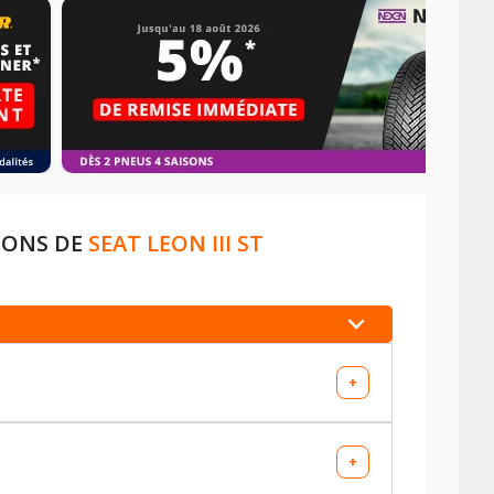
IONS DE
SEAT LEON III ST
+
+