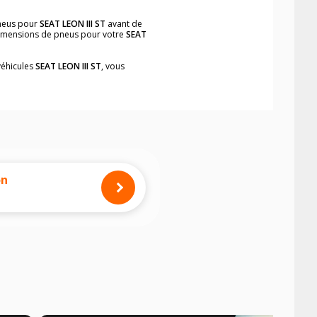
pneus pour
SEAT LEON III ST
avant de
 dimensions de pneus pour votre
SEAT
véhicules
SEAT LEON III ST
, vous
neumatiques, dans le carnet de bord du
plement et rapidement.
mension des pneus montés sur votre
on