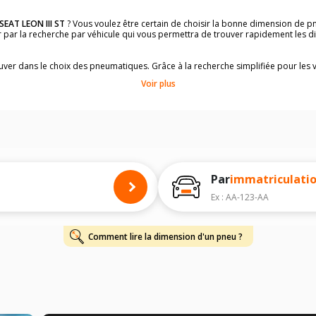
SEAT LEON III ST
? Vous voulez être certain de choisir la bonne dimension de 
der par la recherche par véhicule qui vous permettra de trouver rapidement les
rouver dans le choix des pneumatiques. Grâce à la recherche simplifiée pour les 
e pneus compatibles et homologuées.
Voir plus
dimensions de vos pneus ? Ces informations sont indiquées sur le flanc des p
à l'intérieur de la portière conducteur.
 permettra de trouver les dimensions de vos pneus pour
SEAT LEON III ST
, sim
 de votre
SEAT LEON III ST
ci-dessous :
onnés à titre indicatif. Il est fortement recommandé de vérifier en amont la di
harge et de vitesse, indispensables pour que votre dimension soit complète.
Par
immatriculati
Ex : AA-123-AA
Comment lire la dimension d'un pneu ?