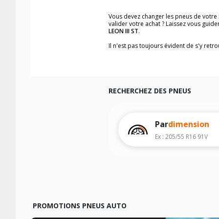
Vous devez changer les pneus de votre
valider votre achat ? Laissez vous gui
LEON III ST
.
Il n'est pas toujours évident de s'y ret
trouverez facilement les dimensions d
Vous ne savez pas comment trouver les 
véhicule ainsi que sur l'étiquette collée 
Notre base de recherche véhicule vous
RECHERCHEZ DES PNEUS
Pour cela, veuillez sélectionner l'année
Les résultats de votre recherche sont d
véhicule, sans oublier les indices de c
Par
dimension
Ex : 205/55 R16 91V
PROMOTIONS PNEUS AUTO