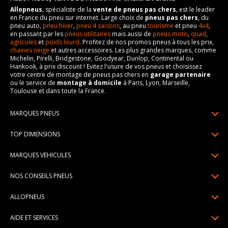
Allopneus
, spécialiste de la
vente de pneus pas chers
, est le leader
en France du pneu sur internet. Large choix de
pneus pas chers
, du
pneu auto,
pneu hiver
,
pneu 4 saisons
, au pneu
tourisme
et pneu
4x4
,
en passant par les
pneus utilitaires
mais aussi de
pneus moto
,
quad
,
agricoles
et
poids lourd
. Profitez de nos promos pneus à tous les prix,
chaines neige
et autres accessoires. Les plus grandes marques, comme
Michelin, Pirelli, Bridgestone, Goodyear, Dunlop, Continental ou
Hankook, à prix discount ! Evitez l'usure de vos pneus et choisissez
votre centre de montage de pneus pas chers en
garage partenaire
ou le service de
montage à domicile
à Paris, Lyon, Marseille,
Toulouse et dans toute la France.
MARQUES PNEUS
Pneus Michelin
TOP DIMENSIONS
Pneus Pirelli
175/65R14
MARQUES VEHICULES
Pneus Continental
185/65R15
Renault
Pneus Goodyear
NOS CONSEILS PNEUS
195/65R15
Dacia
Pneus Bridgestone
Lire un pneumatique
195/55R16
ALLOPNEUS
Peugeot
Pneus Hankook
Indice de charge et de vitesse
205/55R16
Qui sommes-nous? | About us
Citroën
Pneus Dunlop
AIDE ET SERVICES
Pression pneu
205/60R16
Avis DriverReviews | Who is DriverReviews
Volkswagen
Toutes les marques