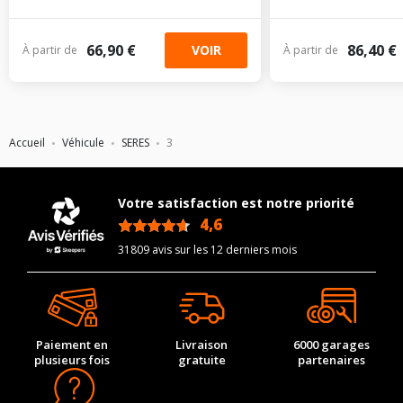
66,90 €
86,40 €
VOIR
À partir de
À partir de
Accueil
Véhicule
SERES
3
Votre satisfaction est notre priorité
4,6
/5
31809 avis sur les 12 derniers mois
Paiement en
Livraison
6000 garages
plusieurs fois
gratuite
partenaires