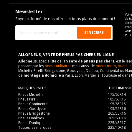
Newsletter
Votre
Soyez informé de nos offres et bons plans du moment !
de tr
d'inf
Vous 
vous
Plus 
ALLOPNEUS, VENTE DE PNEUS PAS CHERS EN LIGNE
Allopneus
, spécialiste de la
vente de pneus pas chers
, est le l
passant par les
pneus utilitaires
mais aussi de
pneus moto
,
quad
,
a
Michelin, Pirelli, Bridgestone, Goodyear, Dunlop, Continental ou Ha
de
montage à domicile
à Paris, Lyon, Marseille, Toulouse et dans 
MARQUES PNEUS
TOP DIMENSI
Pneus Michelin
175/65R14
Pneus Pirelli
185/65R15
Pneus Continental
195/65R15
Pneus Goodyear
195/55R16
Pneus Bridgestone
205/55R16
Pneus Hankook
205/60R16
Pneus Dunlop
225/45R17
Toutes les marques
225/40R18