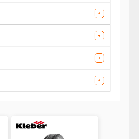
+
+
+
+
AV chargé
AR chargé