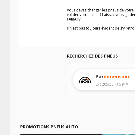
Vous devez changer les pneus de votre
valider votre achat ? Laissez vous gui
FABIA IV
.
Il n'est pas toujours évident de s'y ret
trouverez facilement les dimensions d
Vous ne savez pas comment trouver les 
véhicule ainsi que sur l'étiquette collée 
Notre base de recherche véhicule vous
RECHERCHEZ DES PNEUS
Pour cela, veuillez sélectionner l'année
Les résultats de votre recherche sont d
véhicule, sans oublier les indices de c
Par
dimension
Ex : 205/55 R16 91V
PROMOTIONS PNEUS AUTO