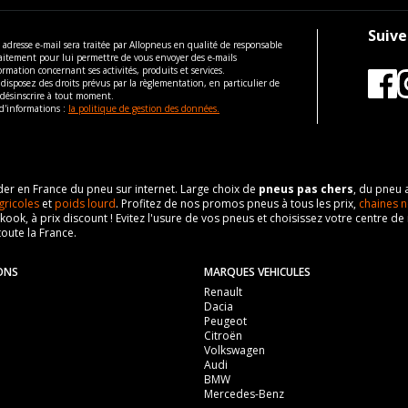
Suive
 adresse e-mail sera traitée par Allopneus en qualité de responsable
aitement pour lui permettre de vous envoyer des e-mails
ormation concernant ses activités, produits et services.
disposez des droits prévus par la règlementation, en particulier de
 désinscrire à tout moment.
d'informations :
la politique de gestion des données.
eader en France du pneu sur internet. Large choix de
pneus pas chers
, du pneu 
gricoles
et
poids lourd
. Profitez de nos promos pneus à tous les prix,
chaines n
nkook, à prix discount ! Evitez l'usure de vos pneus et choisissez votre centre
toute la France.
ONS
MARQUES VEHICULES
Renault
Dacia
Peugeot
Citroën
Volkswagen
Audi
BMW
Mercedes-Benz