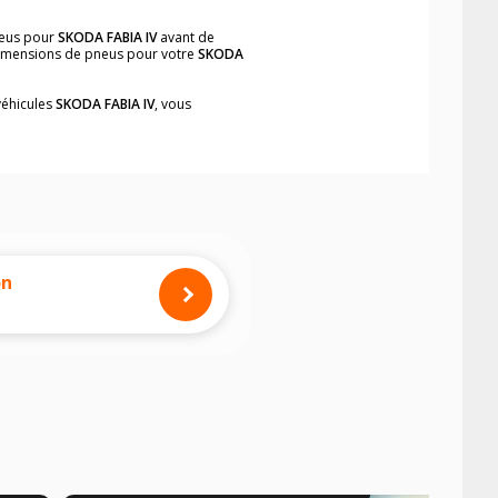
neus pour
SKODA FABIA IV
avant de
 dimensions de pneus pour votre
SKODA
véhicules
SKODA FABIA IV
, vous
neumatiques, dans le carnet de bord du
lement et rapidement.
mension des pneus montés sur votre
on