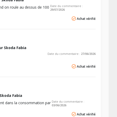
-
-
-
-
-
-
Date du commentaire :
nd on roule au dessus de 100
29/07/2026
-
-
-
-
Achat vérifié
-
-
-
-
-
-
-
-
r Skoda Fabia
Date du commentaire :
27/06/2026
Achat vérifié
Skoda Fabia
Date du commentaire :
ent dans la consommation par
03/06/2026
Achat vérifié