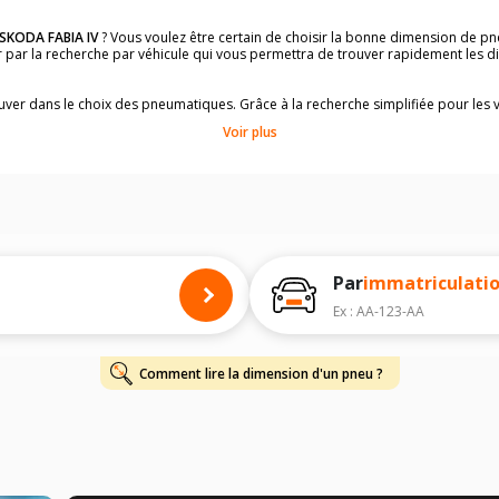
SKODA FABIA IV
? Vous voulez être certain de choisir la bonne dimension de p
der par la recherche par véhicule qui vous permettra de trouver rapidement les
rouver dans le choix des pneumatiques. Grâce à la recherche simplifiée pour les 
e pneus compatibles et homologuées.
Voir plus
dimensions de vos pneus ? Ces informations sont indiquées sur le flanc des p
à l'intérieur de la portière conducteur.
 permettra de trouver les dimensions de vos pneus pour
SKODA FABIA IV
, simp
 de votre
SKODA FABIA IV
ci-dessous :
onnés à titre indicatif. Il est fortement recommandé de vérifier en amont la di
harge et de vitesse, indispensables pour que votre dimension soit complète.
Par
immatriculati
Ex : AA-123-AA
Comment lire la dimension d'un pneu ?