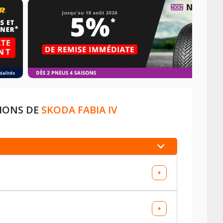
TIONS DE
SKODA FABIA IV
+
+