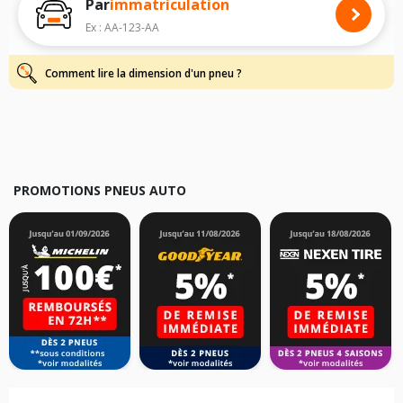
Par
immatriculation
Pour cela, veuillez sélectionner le modèle de votre véhicule ci-dessous :
Ex : AA-123-AA
Les résultats de votre recherche sont donnés à titre indicatif. Il est
fortement recommandé de vérifier en amont la dimension des pneus
montés sur votre véhicule, sans oublier les indices de charge et de
Comment lire la dimension d'un pneu ?
vitesse, indispensables pour que votre dimension soit complète.
PROMOTIONS PNEUS AUTO