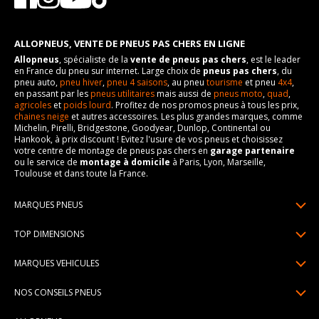
ALLOPNEUS, VENTE DE PNEUS PAS CHERS EN LIGNE
Allopneus
, spécialiste de la
vente de pneus pas chers
, est le leader
en France du pneu sur internet. Large choix de
pneus pas chers
, du
pneu auto,
pneu hiver
,
pneu 4 saisons
, au pneu
tourisme
et pneu
4x4
,
en passant par les
pneus utilitaires
mais aussi de
pneus moto
,
quad
,
agricoles
et
poids lourd
. Profitez de nos promos pneus à tous les prix,
chaines neige
et autres accessoires. Les plus grandes marques, comme
Michelin, Pirelli, Bridgestone, Goodyear, Dunlop, Continental ou
Hankook, à prix discount ! Evitez l'usure de vos pneus et choisissez
votre centre de montage de pneus pas chers en
garage partenaire
ou le service de
montage à domicile
à Paris, Lyon, Marseille,
Toulouse et dans toute la France.
MARQUES PNEUS
Pneus Michelin
TOP DIMENSIONS
Pneus Pirelli
175/65R14
MARQUES VEHICULES
Pneus Continental
185/65R15
Renault
Pneus Goodyear
NOS CONSEILS PNEUS
195/65R15
Dacia
Pneus Bridgestone
Lire un pneumatique
195/55R16