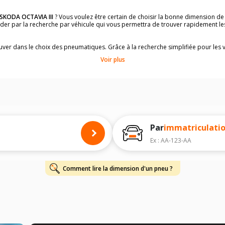
SKODA OCTAVIA III
? Vous voulez être certain de choisir la bonne dimension d
uider par la recherche par véhicule qui vous permettra de trouver rapidement 
rouver dans le choix des pneumatiques. Grâce à la recherche simplifiée pour les 
e pneus compatibles et homologuées.
Voir plus
dimensions de vos pneus ? Ces informations sont indiquées sur le flanc des p
à l'intérieur de la portière conducteur.
 permettra de trouver les dimensions de vos pneus pour
SKODA OCTAVIA III
, s
 de votre
SKODA OCTAVIA III
ci-dessous :
onnés à titre indicatif. Il est fortement recommandé de vérifier en amont la di
harge et de vitesse, indispensables pour que votre dimension soit complète.
Par
immatriculati
Ex : AA-123-AA
Comment lire la dimension d'un pneu ?