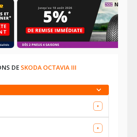
ONS DE
SKODA OCTAVIA III
+
+