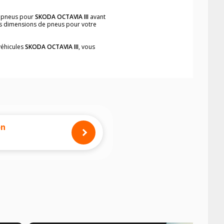
e pneus pour
SKODA OCTAVIA III
avant
les dimensions de pneus pour votre
véhicules
SKODA OCTAVIA III
, vous
neumatiques, dans le carnet de bord du
implement et rapidement.
mension des pneus montés sur votre
on