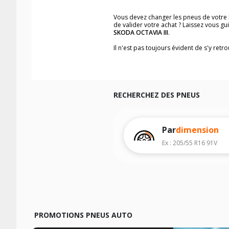
Vous devez changer les pneus de votre
de valider votre achat ? Laissez vous g
SKODA OCTAVIA III
.
Il n'est pas toujours évident de s'y ret
trouverez facilement les dimensions d
Vous ne savez pas comment trouver les 
véhicule ainsi que sur l'étiquette collée 
Notre base de recherche véhicule vous
RECHERCHEZ DES PNEUS
Pour cela, veuillez sélectionner l'année
Les résultats de votre recherche sont d
véhicule, sans oublier les indices de c
Par
dimension
Ex : 205/55 R16 91V
PROMOTIONS PNEUS AUTO