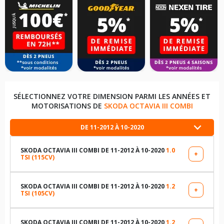
SÉLECTIONNEZ VOTRE DIMENSION PARMI LES ANNÉES ET
MOTORISATIONS DE
SKODA OCTAVIA III COMBI
DE 11-2012 À 10-2020
SKODA OCTAVIA III COMBI DE 11-2012 À 10-2020
1.0
+
TSI (115CV)
LES DIMENSIONS COMPATIBLES
205/55R16 91 V
SKODA OCTAVIA III COMBI DE 11-2012 À 10-2020
1.2
+
TSI (105CV)
LES DIMENSIONS COMPATIBLES
205/55R16 91 W
205/55R16 91 V
SKODA OCTAVIA III COMBI DE 11-2012 À 10-2020
1.2