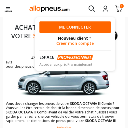
0
MENU
ACHAT DE PNEUS POUR
ME CONNECTER
VOTRE
SKODA OCTAVIA III
Nouveau client ?
COMBI
Créer mon compte
ESPACE
4254
avis
Accéder aux prix Pro maintenant
pour des pneus de SKODA OCTAVIA
Vous devez changer les pneus de votre
SKODA OCTAVIA III Combi
?
Vous voulez être certain de choisir la bonne dimension de pneus pour
SKODA OCTAVIA III Combi
avant de valider votre achat ? Laissez vous
guider par la recherche par véhicule qui vous permettra de trouver
rapidement les dimensions de pneus pour votre
SKODA OCTAVIA III
Combi
.
Voir plus