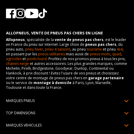
ALLOPNEUS, VENTE DE PNEUS PAS CHERS EN LIGNE
Allopneus
, spécialiste de la
vente de pneus pas chers
, est le leader
en France du pneu sur internet. Large choix de
pneus pas chers
, du
pneu auto,
pneu hiver
,
pneu 4 saisons
, au pneu
tourisme
et pneu
4x4
,
en passant par les
pneus utilitaires
mais aussi de
pneus moto
,
quad
,
agricoles
et
poids lourd
. Profitez de nos promos pneus à tous les prix,
chaines neige
et autres accessoires. Les plus grandes marques, comme
Michelin, Pirelli, Bridgestone, Goodyear, Dunlop, Continental ou
Hankook, à prix discount ! Evitez l'usure de vos pneus et choisissez
votre centre de montage de pneus pas chers en
garage partenaire
ou le service de
montage à domicile
à Paris, Lyon, Marseille,
Toulouse et dans toute la France.
MARQUES PNEUS
Pneus Michelin
TOP DIMENSIONS
Pneus Pirelli
175/65R14
MARQUES VEHICULES
Pneus Continental
185/65R15
Renault