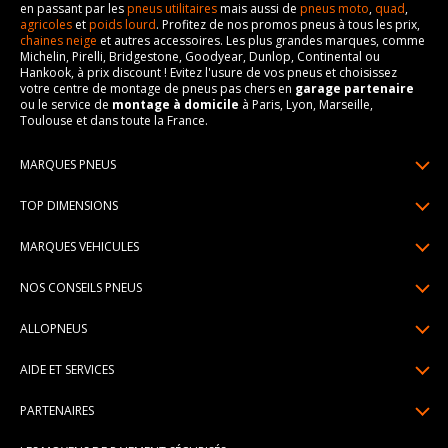
en passant par les
pneus utilitaires
mais aussi de
pneus moto
,
quad
,
agricoles
et
poids lourd
. Profitez de nos promos pneus à tous les prix,
chaines neige
et autres accessoires. Les plus grandes marques, comme
Michelin, Pirelli, Bridgestone, Goodyear, Dunlop, Continental ou
Hankook, à prix discount ! Evitez l'usure de vos pneus et choisissez
votre centre de montage de pneus pas chers en
garage partenaire
ou le service de
montage à domicile
à Paris, Lyon, Marseille,
Toulouse et dans toute la France.
MARQUES PNEUS
Pneus Michelin
TOP DIMENSIONS
Pneus Pirelli
175/65R14
MARQUES VEHICULES
Pneus Continental
185/65R15
Renault
Pneus Goodyear
NOS CONSEILS PNEUS
195/65R15
Dacia
Pneus Bridgestone
Lire un pneumatique
195/55R16
ALLOPNEUS
Peugeot
Pneus Hankook
Indice de charge et de vitesse
205/55R16
Qui sommes-nous? | About us
Citroën
Pneus Dunlop
AIDE ET SERVICES
Pression pneu
205/60R16
Avis DriverReviews | Who is DriverReviews
Volkswagen
Toutes les marques
Paiement en plusieurs fois
Voyant pression pneu
225/45R17
PARTENAIRES
Espace Presse
Audi
Garantie pneu
Usure pneu
225/40R18
Devenez affilié
Recrutement
BMW