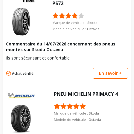
Force de rotation du
125
Longueur du boulon
28
Taille de la tête de boulon
17
PS72
boulon
Force de rotation du
125
Longueur du boulon
28
Pour la visserie, afin de garantir une parfaite compatibilité, nous
boulon
vous conseillons de contacter directement le constructeur.
Force de rotation du
125
Marque de véhicule :
Skoda
Pour la visserie, afin de garantir une parfaite compatibilité, nous
boulon
vous conseillons de contacter directement le constructeur.
Modèle de véhicule :
Octavia
Pour la visserie, afin de garantir une parfaite compatibilité, nous
vous conseillons de contacter directement le constructeur.
Commentaire du
14/07/2026
concernant des pneus
montés sur Skoda Octavia
Ils sont sécurisant et confortable
En savoir +
Achat vérifié
PNEU
MICHELIN
PRIMACY 4
Marque de véhicule :
Skoda
Modèle de véhicule :
Octavia