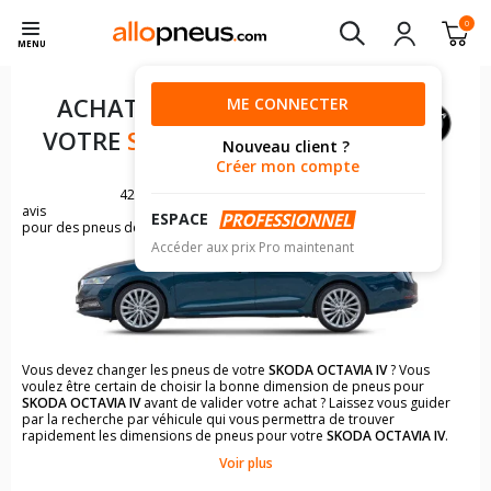
0
MENU
ACHAT DE PNEUS POUR
ME CONNECTER
VOTRE
SKODA OCTAVIA IV
Nouveau client ?
Créer mon compte
4255
avis
ESPACE
pour des pneus de SKODA OCTAVIA
Accéder aux prix Pro maintenant
Vous devez changer les pneus de votre
SKODA OCTAVIA IV
? Vous
voulez être certain de choisir la bonne dimension de pneus pour
SKODA OCTAVIA IV
avant de valider votre achat ? Laissez vous guider
par la recherche par véhicule qui vous permettra de trouver
rapidement les dimensions de pneus pour votre
SKODA OCTAVIA IV
.
Voir plus
Il n'est pas toujours évident de s'y retrouver dans le choix des
pneumatiques. Grâce à la recherche simplifiée pour les véhicules