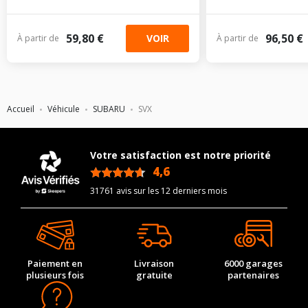
59,80 €
96,50 €
VOIR
À partir de
À partir de
Accueil
Véhicule
SUBARU
SVX
Votre satisfaction est notre priorité
4,6
/5
31761 avis sur les 12 derniers mois
Paiement en
Livraison
6000 garages
plusieurs fois
gratuite
partenaires