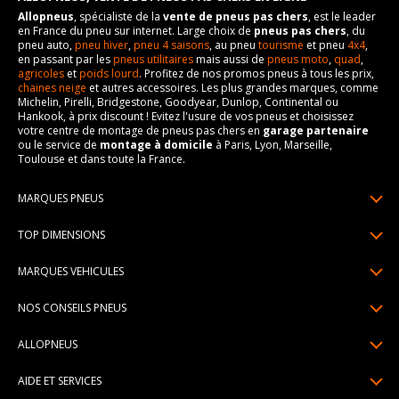
Allopneus
, spécialiste de la
vente de pneus pas chers
, est le leader
en France du pneu sur internet. Large choix de
pneus pas chers
, du
pneu auto,
pneu hiver
,
pneu 4 saisons
, au pneu
tourisme
et pneu
4x4
,
en passant par les
pneus utilitaires
mais aussi de
pneus moto
,
quad
,
agricoles
et
poids lourd
. Profitez de nos promos pneus à tous les prix,
chaines neige
et autres accessoires. Les plus grandes marques, comme
Michelin, Pirelli, Bridgestone, Goodyear, Dunlop, Continental ou
Hankook, à prix discount ! Evitez l'usure de vos pneus et choisissez
votre centre de montage de pneus pas chers en
garage partenaire
ou le service de
montage à domicile
à Paris, Lyon, Marseille,
Toulouse et dans toute la France.
MARQUES PNEUS
Pneus Michelin
TOP DIMENSIONS
Pneus Pirelli
175/65R14
MARQUES VEHICULES
Pneus Continental
185/65R15
Renault
Pneus Goodyear
NOS CONSEILS PNEUS
195/65R15
Dacia
Pneus Bridgestone
Lire un pneumatique
195/55R16
ALLOPNEUS
Peugeot
Pneus Hankook
Indice de charge et de vitesse
205/55R16
Qui sommes-nous? | About us
Citroën
Pneus Dunlop
AIDE ET SERVICES
Pression pneu
205/60R16
Avis DriverReviews | Who is DriverReviews
Volkswagen
Toutes les marques