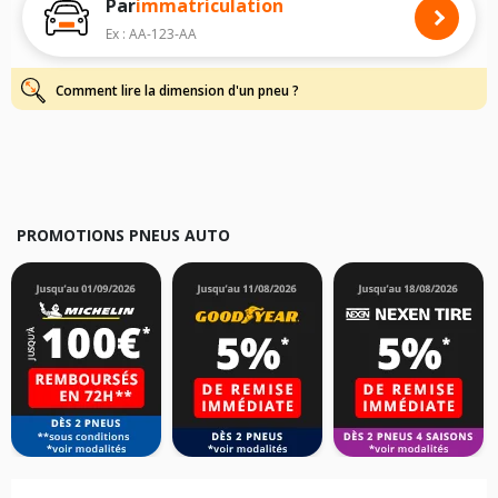
Par
immatriculation
Pour cela, veuillez sélectionner le modèle de votre véhicule ci-dessous :
Ex : AA-123-AA
Les résultats de votre recherche sont donnés à titre indicatif. Il est
fortement recommandé de vérifier en amont la dimension des pneus
montés sur votre véhicule, sans oublier les indices de charge et de
Comment lire la dimension d'un pneu ?
vitesse, indispensables pour que votre dimension soit complète.
PROMOTIONS PNEUS AUTO