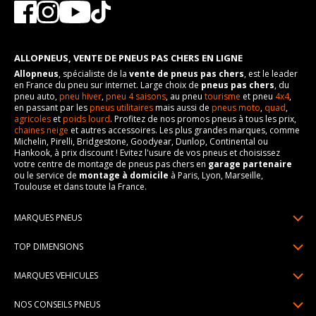
ALLOPNEUS, VENTE DE PNEUS PAS CHERS EN LIGNE
Allopneus
, spécialiste de la
vente de pneus pas chers
, est le leader
en France du pneu sur internet. Large choix de
pneus pas chers
, du
pneu auto,
pneu hiver
,
pneu 4 saisons
, au pneu
tourisme
et pneu
4x4
,
en passant par les
pneus utilitaires
mais aussi de
pneus moto
,
quad
,
agricoles
et
poids lourd
. Profitez de nos promos pneus à tous les prix,
chaines neige
et autres accessoires. Les plus grandes marques, comme
Michelin, Pirelli, Bridgestone, Goodyear, Dunlop, Continental ou
Hankook, à prix discount ! Evitez l'usure de vos pneus et choisissez
votre centre de montage de pneus pas chers en
garage partenaire
ou le service de
montage à domicile
à Paris, Lyon, Marseille,
Toulouse et dans toute la France.
MARQUES PNEUS
Pneus Michelin
TOP DIMENSIONS
Pneus Pirelli
175/65R14
MARQUES VEHICULES
Pneus Continental
185/65R15
Renault
Pneus Goodyear
NOS CONSEILS PNEUS
195/65R15
Dacia