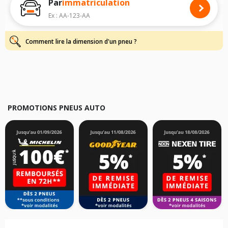
Par
immatriculation
dimensions de vos pneus pour
TAZZARI
: voiture, SUV, 4X4 et
camionnette/utilitaire, simplement et rapidement.
Ex : AA-123-AA
Pour cela, veuillez sélectionner la gamme
TAZZARI
de votre véhicule ci-
dessous :
Comment lire la dimension d'un pneu ?
Les résultats de votre recherche sont donnés à titre indicatif. Il est
fortement recommandé de vérifier en amont la dimension des pneus
montés sur votre véhicule, sans oublier les indices de charge et de
vitesse, indispensables pour que votre dimension soit complète.
PROMOTIONS PNEUS AUTO