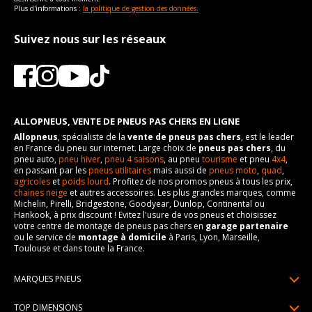
Plus d'informations :
la politique de gestion des données.
Suivez nous sur les réseaux
ALLOPNEUS, VENTE DE PNEUS PAS CHERS EN LIGNE
Allopneus
, spécialiste de la
vente de pneus pas chers
, est le leader
en France du pneu sur internet. Large choix de
pneus pas chers
, du
pneu auto,
pneu hiver
,
pneu 4 saisons
, au pneu
tourisme
et pneu
4x4
,
en passant par les
pneus utilitaires
mais aussi de
pneus moto
,
quad
,
agricoles
et
poids lourd
. Profitez de nos promos pneus à tous les prix,
chaines neige
et autres accessoires. Les plus grandes marques, comme
Michelin, Pirelli, Bridgestone, Goodyear, Dunlop, Continental ou
Hankook, à prix discount ! Evitez l'usure de vos pneus et choisissez
votre centre de montage de pneus pas chers en
garage partenaire
ou le service de
montage à domicile
à Paris, Lyon, Marseille,
Toulouse et dans toute la France.
MARQUES PNEUS
Pneus Michelin
TOP DIMENSIONS