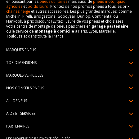
en passant par les
pneus utilitaires
mais aussi de
pneus moto
,
quad
,
agricoles
et
poids lourd
. Profitez de nos promos pneus à tous les prix,
chaines neige
et autres accessoires. Les plus grandes marques, comme
Michelin, Pirelli, Bridgestone, Goodyear, Dunlop, Continental ou
Hankook, à prix discount ! Evitez l'usure de vos pneus et choisissez
votre centre de montage de pneus pas chers en
garage partenaire
ou le service de
montage à domicile
à Paris, Lyon, Marseille,
Toulouse et dans toute la France.
MARQUES PNEUS
Pneus Michelin
TOP DIMENSIONS
Pneus Pirelli
175/65R14
MARQUES VEHICULES
Pneus Continental
185/65R15
Renault
Pneus Goodyear
NOS CONSEILS PNEUS
195/65R15
Dacia
Pneus Bridgestone
Lire un pneumatique
195/55R16
ALLOPNEUS
Peugeot
Pneus Hankook
Indice de charge et de vitesse
205/55R16
Qui sommes-nous? | About us
Citroën
Pneus Dunlop
AIDE ET SERVICES
Pression pneu
205/60R16
Avis DriverReviews | Who is DriverReviews
Volkswagen
Toutes les marques
Paiement en plusieurs fois
Voyant pression pneu
225/45R17
PARTENAIRES
Espace Presse
Audi
Garantie pneu
Usure pneu
225/40R18
Devenez affilié
Recrutement
BMW
LES MOYENS DE PAIEMENT SÉCURISÉS