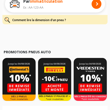
Par
immatriculation
Pour cela, veuillez sélectionner le modèle de votre véhicule ci-dessous :
Ex : AA-123-AA
Les résultats de votre recherche sont donnés à titre indicatif. Il est
fortement recommandé de vérifier en amont la dimension des pneus
montés sur votre véhicule, sans oublier les indices de charge et de
Comment lire la dimension d'un pneu ?
vitesse, indispensables pour que votre dimension soit complète.
PROMOTIONS PNEUS AUTO