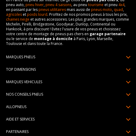
pneu auto,
pneu hiver
,
pneu 4 saisons
, au pneu
tourisme
et pneu
4x4
,
en passant par les
pneus utilitaires
mais aussi de
pneus moto
,
quad
,
agricoles
et
poids lourd
. Profitez de nos promos pneus à tous les prix,
chaines neige
et autres accessoires. Les plus grandes marques, comme
Michelin, Pirelli, Bridgestone, Goodyear, Dunlop, Continental ou
Hankook, à prix discount ! Evitez l'usure de vos pneus et choisissez
votre centre de montage de pneus pas chers en
garage partenaire
ou le service de
montage à domicile
à Paris, Lyon, Marseille,
Toulouse et dans toute la France.
MARQUES PNEUS
Pneus Michelin
TOP DIMENSIONS
Pneus Pirelli
175/65R14
MARQUES VEHICULES
Pneus Continental
185/65R15
Renault
Pneus Goodyear
NOS CONSEILS PNEUS
195/65R15
Dacia
Pneus Bridgestone
Lire un pneumatique
195/55R16
ALLOPNEUS
Peugeot
Pneus Hankook
Indice de charge et de vitesse
205/55R16
Qui sommes-nous? | About us
Citroën
Pneus Dunlop
AIDE ET SERVICES
Pression pneu
205/60R16
Avis DriverReviews | Who is DriverReviews
Volkswagen
Toutes les marques
Paiement en plusieurs fois
Voyant pression pneu
225/45R17
PARTENAIRES
Espace Presse
Audi