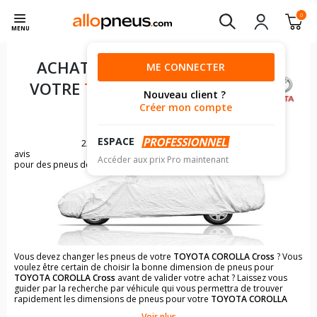
0
MENU
ACHAT DE PNEUS POUR
ME CONNECTER
VOTRE
TOYOTA COROLLA
Nouveau client ?
CROSS
Créer mon compte
ESPACE
2246
avis
Accéder aux prix Pro maintenant
pour des pneus de TOYOTA COROLLA
Vous devez changer les pneus de votre
TOYOTA COROLLA Cross
? Vous
voulez être certain de choisir la bonne dimension de pneus pour
TOYOTA COROLLA Cross
avant de valider votre achat ? Laissez vous
guider par la recherche par véhicule qui vous permettra de trouver
rapidement les dimensions de pneus pour votre
TOYOTA COROLLA
Cross
.
Voir plus