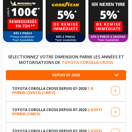
SÉLECTIONNEZ VOTRE DIMENSION PARMI LES ANNÉES ET
MOTORISATIONS DE
TOYOTA COROLLA CROSS
DEPUIS 07-2020
TOYOTA COROLLA CROSS DEPUIS 07-2020
1.8
+
HYBRID (ZVG13) (140CV)
LES DIMENSIONS COMPATIBLES
215/60R17 96 H
TOYOTA COROLLA CROSS DEPUIS 07-2020
2.0 VVTI
+
HYBRID (196CV)
LES DIMENSIONS COMPATIBLES
225/50R18 95 V
225/50R18 95 V
TOYOTA COROLLA CROSS DEPUIS 07-2020
2.0 VVTI