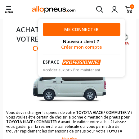
0
MENU
ACHAT DE PNEUS POUR
ME CONNECTER
VOTRE
TOYOTA HIACE /
Nouveau client ?
COMMUTER V
Créer mon compte
ESPACE
Accéder aux prix Pro maintenant
Vous devez changer les pneus de votre
TOYOTA HIACE / COMMUTER V
?
Vous voulez être certain de choisir la bonne dimension de pneus pour
TOYOTA HIACE / COMMUTER V
avant de valider votre achat ? Laissez
vous guider par la recherche par véhicule qui vous permettra de
trouver rapidement les dimensions de pneus pour votre
TOYOTA
HIACE / COMMUTER V
.
Voir plus