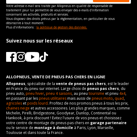
Taille de la tête de boulon
21
Votre adresse e-mail sera traitée par Allopneus en qualité de responsable de
traitement pour lui permettre de vous envoyer des e-mails d'information
Force de rotation du
110
concernant ses activités, produits et services.
boulon
Vous disposez des droits prévus par la règlementation, en particulier de vous
désinscrire à tout moment.
Pour la visserie, afin de garantir une parfaite compatibilité, nous
Plus d'informations :
la politique de gestion des données.
vous conseillons de contacter directement le constructeur.
Suivez nous sur les réseaux
ALLOPNEUS, VENTE DE PNEUS PAS CHERS EN LIGNE
Allopneus
, spécialiste de la
vente de pneus pas chers
, est le leader
en France du pneu sur internet. Large choix de
pneus pas chers
, du
pneu auto,
pneu hiver
,
pneu 4 saisons
, au pneu
tourisme
et pneu
4x4
,
en passant par les
pneus utilitaires
mais aussi de
pneus moto
,
quad
,
agricoles
et
poids lourd
. Profitez de nos promos pneus à tous les prix,
chaines neige
et autres accessoires. Les plus grandes marques, comme
Michelin, Pirelli, Bridgestone, Goodyear, Dunlop, Continental ou
Hankook, à prix discount ! Evitez l'usure de vos pneus et choisissez
votre centre de montage de pneus pas chers en
garage partenaire
ou le service de
montage à domicile
à Paris, Lyon, Marseille,
Toulouse et dans toute la France.