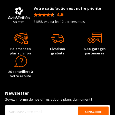
Année de début de
2004-08-01
Votre satisfaction est notre priorité
modèle
4,6
/5
Energie
Diesel
31858 avis sur les 12 derniers mois
Année de début de
2006-09-01
motorisation
Code motorisation
2KD-FTV
Numéro de moteur
11805
Paiement en
Livraison
6000 garages
plusieurs fois
gratuite
partenaires
Frein performance
3
Cylindrée cm3
2494
80 conseillers à
Puissance en Kw max
75
votre écoute
Type
Propulsion
Numéro d'identification
H20
de véhicule
Newsletter
VISSERIE TOYOTA HIACE / COMMUTER V DEPUIS 08-2004
Soyez informé de nos offres et bons plans du moment !
2.5 D-4D (KDH202) (102CV)
Type de boulon
M12x1.5