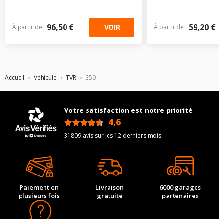
96,50 €
59,20 €
VOIR
À partir de
À partir de
Accueil
Véhicule
TVR
350
Votre satisfaction est notre priorité
4,6
/5
31809 avis sur les 12 derniers mois
Paiement en
Livraison
6000 garages
plusieurs fois
gratuite
partenaires