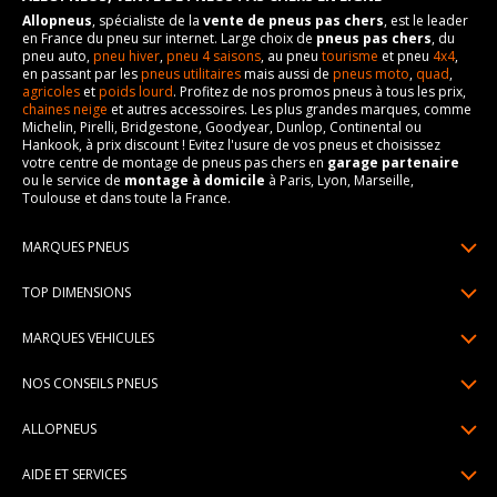
Allopneus
, spécialiste de la
vente de pneus pas chers
, est le leader
en France du pneu sur internet. Large choix de
pneus pas chers
, du
pneu auto,
pneu hiver
,
pneu 4 saisons
, au pneu
tourisme
et pneu
4x4
,
en passant par les
pneus utilitaires
mais aussi de
pneus moto
,
quad
,
agricoles
et
poids lourd
. Profitez de nos promos pneus à tous les prix,
chaines neige
et autres accessoires. Les plus grandes marques, comme
Michelin, Pirelli, Bridgestone, Goodyear, Dunlop, Continental ou
Hankook, à prix discount ! Evitez l'usure de vos pneus et choisissez
votre centre de montage de pneus pas chers en
garage partenaire
ou le service de
montage à domicile
à Paris, Lyon, Marseille,
Toulouse et dans toute la France.
MARQUES PNEUS
Pneus Michelin
TOP DIMENSIONS
Pneus Pirelli
175/65R14
MARQUES VEHICULES
Pneus Continental
185/65R15
Renault
Pneus Goodyear
NOS CONSEILS PNEUS
195/65R15
Dacia
Pneus Bridgestone
Lire un pneumatique
195/55R16
ALLOPNEUS
Peugeot
Pneus Hankook
Indice de charge et de vitesse
205/55R16
Qui sommes-nous? | About us
Citroën
Pneus Dunlop
AIDE ET SERVICES
Pression pneu
205/60R16
Avis DriverReviews | Who is DriverReviews
Volkswagen
Toutes les marques