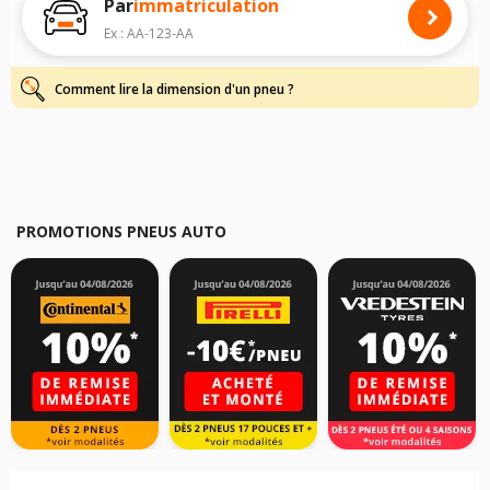
Par
immatriculation
Pour cela, veuillez sélectionner le modèle de votre véhicule ci-dessous :
Ex : AA-123-AA
Les résultats de votre recherche sont donnés à titre indicatif. Il est
fortement recommandé de vérifier en amont la dimension des pneus
montés sur votre véhicule, sans oublier les indices de charge et de
Comment lire la dimension d'un pneu ?
vitesse, indispensables pour que votre dimension soit complète.
PROMOTIONS PNEUS AUTO