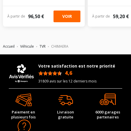
96,50 €
59,20 €
VOIR
À partir de
À partir de
Accueil
Véhicule
TVR
CHIMAERA
Votre satisfaction est notre priorité
4,6
/5
31809 avis sur les 12 derniers mois
Paiement en
Livraison
6000 garages
plusieurs fois
gratuite
partenaires