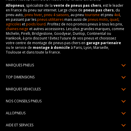
Allopneus
, spécialiste de la
vente de pneus pas chers
, est le leader
en France du pneu sur internet. Large choix de
pneus pas chers
, du
pneu auto,
pneu hiver
,
pneu 4 saisons
, au pneu
tourisme
et pneu
4x4
,
en passant par les
pneus utilitaires
mais aussi de
pneus moto
,
quad
,
agricoles
et
poids lourd
. Profitez de nos promos pneus à tous les prix,
chaines neige
et autres accessoires. Les plus grandes marques, comme
Michelin, Pirelli, Bridgestone, Goodyear, Dunlop, Continental ou
Hankook, à prix discount ! Evitez l'usure de vos pneus et choisissez
votre centre de montage de pneus pas chers en
garage partenaire
ou le service de
montage à domicile
à Paris, Lyon, Marseille,
Toulouse et dans toute la France.
MARQUES PNEUS
Pneus Michelin
TOP DIMENSIONS
Pneus Pirelli
175/65R14
MARQUES VEHICULES
Pneus Continental
185/65R15
Renault
Pneus Goodyear
NOS CONSEILS PNEUS
195/65R15
Dacia
Pneus Bridgestone
Lire un pneumatique
195/55R16
ALLOPNEUS
Peugeot
Pneus Hankook
Indice de charge et de vitesse
205/55R16
Qui sommes-nous? | About us
Citroën
Pneus Dunlop
AIDE ET SERVICES
Pression pneu
205/60R16
Avis DriverReviews | Who is DriverReviews
Volkswagen
Toutes les marques