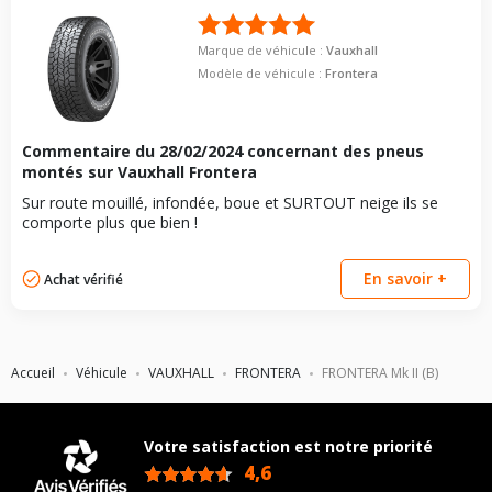
vous conseillons de contacter directement le constructeur.
Force de rotation du
110
boulon
Marque de véhicule :
Vauxhall
Pour la visserie, afin de garantir une parfaite compatibilité, nous
Modèle de véhicule :
Frontera
vous conseillons de contacter directement le constructeur.
Commentaire du
28/02/2024
concernant des pneus
montés sur Vauxhall Frontera
Sur route mouillé, infondée, boue et SURTOUT neige ils se
comporte plus que bien !
En savoir +
Achat vérifié
Accueil
Véhicule
VAUXHALL
FRONTERA
FRONTERA Mk II (B)
Votre satisfaction est notre priorité
4,6
/5