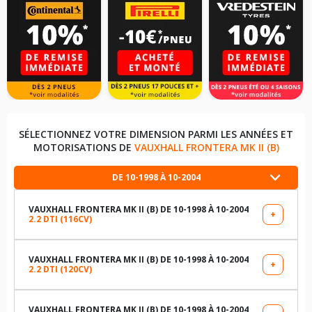
SÉLECTIONNEZ VOTRE DIMENSION PARMI LES ANNÉES ET
MOTORISATIONS DE
VAUXHALL FRONTERA MK II (B)
DE 10-1998 À 10-2004
VAUXHALL FRONTERA MK II (B) DE 10-1998 À 10-2004
+
2.2 DTI (116CV)
LES DIMENSIONS COMPATIBLES
245/70R16 107 H
VAUXHALL FRONTERA MK II (B) DE 10-1998 À 10-2004
+
2.2 DTI (120CV)
LES DIMENSIONS COMPATIBLES
225/75R16 104 T
235/75R15 105 T
VAUXHALL FRONTERA MK II (B) DE 10-1998 À 10-2004