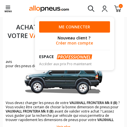
0
MENU
ACHAT DE PNEUS POUR
ME CONNECTER
VOTRE
VAUXHALL FRONTERA
Nouveau client ?
MK II (B)
Créer mon compte
ESPACE
49
avis
Accéder aux prix Pro maintenant
pour des pneus de VAUXHALL FRONTERA
Vous devez changer les pneus de votre
VAUXHALL FRONTERA Mk II (B)
?
Vous voulez être certain de choisir la bonne dimension de pneus pour
VAUXHALL FRONTERA Mk II (B)
avant de valider votre achat ? Laissez
vous guider par la recherche par véhicule qui vous permettra de
trouver rapidement les dimensions de pneus pour votre
VAUXHALL
FRONTERA Mk II (B)
.
Voir plus