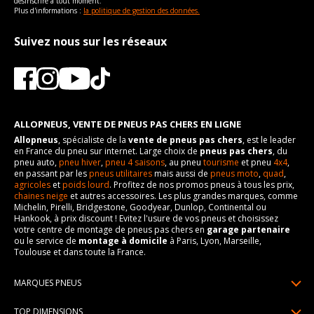
désinscrire à tout moment.
Plus d'informations :
la politique de gestion des données.
Suivez nous sur les réseaux
ALLOPNEUS, VENTE DE PNEUS PAS CHERS EN LIGNE
Allopneus
, spécialiste de la
vente de pneus pas chers
, est le leader
en France du pneu sur internet. Large choix de
pneus pas chers
, du
pneu auto,
pneu hiver
,
pneu 4 saisons
, au pneu
tourisme
et pneu
4x4
,
en passant par les
pneus utilitaires
mais aussi de
pneus moto
,
quad
,
agricoles
et
poids lourd
. Profitez de nos promos pneus à tous les prix,
chaines neige
et autres accessoires. Les plus grandes marques, comme
Michelin, Pirelli, Bridgestone, Goodyear, Dunlop, Continental ou
Hankook, à prix discount ! Evitez l'usure de vos pneus et choisissez
votre centre de montage de pneus pas chers en
garage partenaire
ou le service de
montage à domicile
à Paris, Lyon, Marseille,
Toulouse et dans toute la France.
MARQUES PNEUS
Pneus Michelin
TOP DIMENSIONS